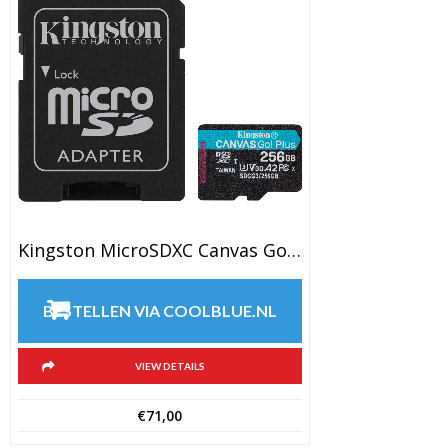
Kingston MicroSDXC Canvas Go Plus 256GB
BESTELLEN VIA COOLBLUE.NL
VIEW DETAILS
€
71,00