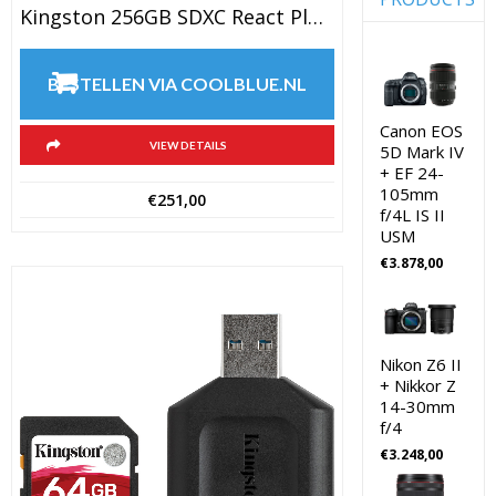
(10)
Digitale
Kingston 256GB SDXC React Plus With Reader
Camera's
Achtergro
CSC
(10)
BESTELLEN VIA COOLBLUE.NL
Fujifilm
Action
Lenzen
camera's
Voor CSC
Canon EOS
Camera's
(18)
VIEW DETAILS
5D Mark IV
Action
+ EF 24-
Godox
camera's
Flitsers
105mm
€
251,00
(18)
f/4L IS II
GoPro
Battery
USM
grips
(8)
€
3.878,00
GoPro
Action
Battery
Camera's
grips
Hoya
(8)
Lensfilters
bewerkingss
Nikon Z6 II
(9)
+ Nikkor Z
Joby
14-30mm
Gorillapods
Software
f/4
Foto &
Joby
€
3.248,00
Video
Statieven
(9)