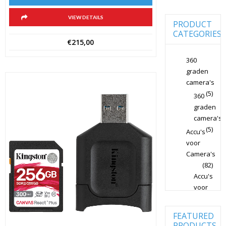
Camera's
SLR
VIEW DETAILS
PRODUCT
Canon
CATEGORIES
Lenzen
€
215,00
Voor CSC
Camera's
360
Canon
graden
Lenzen
camera's
Voor SLR
Camera's
(5)
360
graden
Case Logic
Cameratassen
camera's
(5)
Accu's
Dörr
Studiolampen
voor
Camera's
Fujifilm
(82)
Cameralenzen
Accu's
Fujifilm
voor
CSC
Camera's
Non-Full
Frame
(82)
FEATURED
Achtergrond
PRODUCTS
Fujifilm