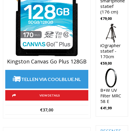
CSC
smartphone
statief
(81)
Nikon
(176 cm)
cameramicro
Lenzen
€
79,00
Voor SLR
(36)
Camera's
camerami
(36)
Panasonic
Digitale
Cameratass
Camera's
(137)
iOgrapher
CSC
statief -
Camerata
170cm
Peak Design
(137)
Kingston Canvas Go Plus 128GB
Cameratassen
€
59,00
Digitale
Rode Micropho
camera's
Cameramicrof
compact
BESTELLEN VIA COOLBLUE.NL
(51)
Sandisk
Geheugenkaar
B+W UV
Digitale
Filter MRC
VIEW DETAILS
camera's
Sandisk Micro 
58 E
compact
Geheugenkaar
€
41,99
(51)
€
37,00
Sandisk SD
Digitale
Geheugenkaar
camera's
Sigma
CSC
(70)