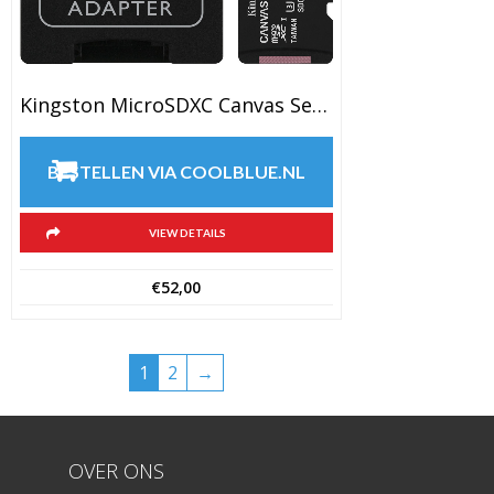
Kingston MicroSDXC Canvas Select Plus 256GB 100 MB/s + SD Adapter
BESTELLEN VIA COOLBLUE.NL
VIEW DETAILS
€
52,00
1
2
→
OVER ONS