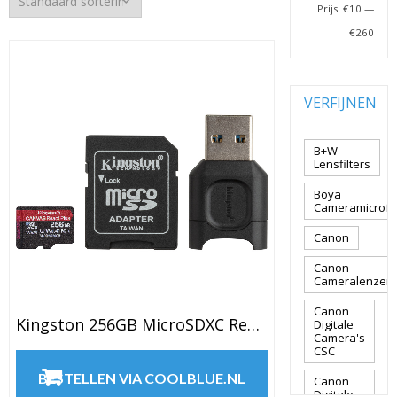
Prijs:
€10
—
€260
VERFIJNEN
B+W
Lensfilters
Boya
Cameramicrof
Canon
Canon
Cameralenzen
Canon
Kingston 256GB MicroSDXC React Plus SDCR2 Met Adapter + MLPM
Digitale
Camera's
CSC
BESTELLEN VIA COOLBLUE.NL
Canon
Digitale