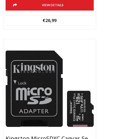
VIEW DETAILS
€
26,99
Kingston MicroSDXC Canvas Select Plus 128GB 100 MB/s + SD Adapter