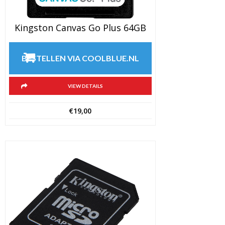
(10)
Statiefko
Kingston Canvas Go Plus 64GB
(10)
Statieven
(136)
BESTELLEN VIA COOLBLUE.NL
Gorillapo
(11)
Lampstati
VIEW DETAILS
(5)
Monopod
€
19,00
(16)
Rigs
(2)
Selfiestick
(3)
Sliders
(1)
Smartpho
statief
(51)