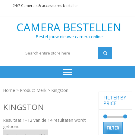
Skip
Skip
24/7 Camera's & accessoires bestellen
to
to
navigation
content
CAMERA BESTELLEN
Bestel jouw nieuwe camera online
Home
> Product Merk > Kingston
FILTER BY
PRICE
KINGSTON
Resultaat 1–12 van de 14 resultaten wordt
Min.
Max.
getoond
FILTER
prijs
prijs