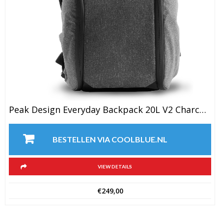
Peak Design Everyday Backpack 20L V2 Charcoal
BESTELLEN VIA COOLBLUE.NL
VIEW DETAILS
€
249,00