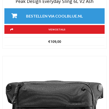
Peak Design Everyday Sling 6L V2 Ash
BESTELLEN VIA COOLBLUE.NL
VIEW DETAILS
€
109,00