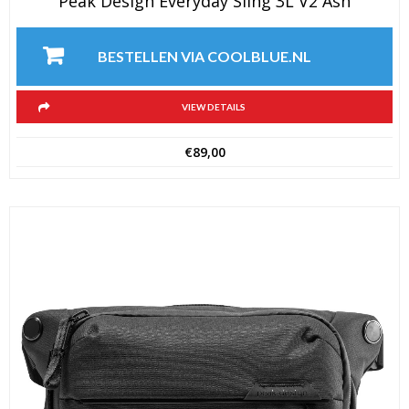
Peak Design Everyday Sling 3L V2 Ash
BESTELLEN VIA COOLBLUE.NL
VIEW DETAILS
€
89,00