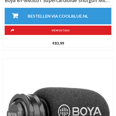
Boya BY-BM3031 Supercardioïde Shotgun Microfoon
BESTELLEN VIA COOLBLUE.NL
VIEW DETAILS
€
83,99