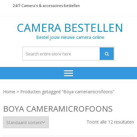
Skip
Skip
24/7 Camera's & accessoires bestellen
to
to
navigation
content
CAMERA BESTELLEN
Bestel jouw nieuwe camera online
Home
> Producten getagged “Boya cameramicrofoons”
BOYA CAMERAMICROFOONS
Toont alle 12 resultaten