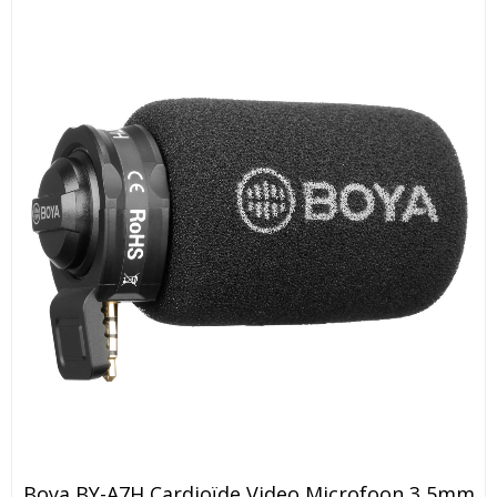
Boya BY-A7H Cardioïde Video Microfoon 3,5mm