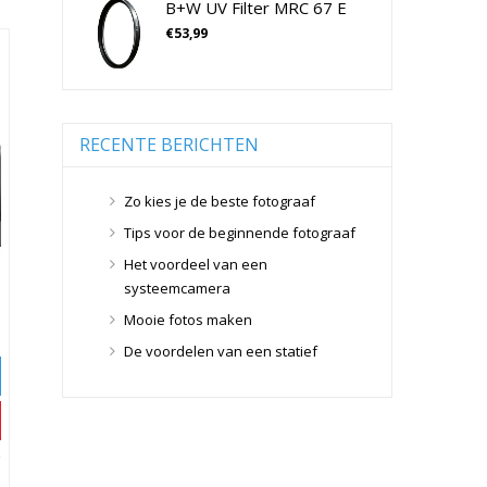
B+W UV Filter MRC 67 E
Tamron Cameralenzen
Geen categorie
(0)
€
53,99
Geheugenkaarten
(76)
Tamron Lenzen Voor SLR Camera's
Micro SD Geheugenkaarten
(42)
Overige Geheugenkaarten
(5)
SD Geheugenkaarten
(29)
RECENTE BERICHTEN
Lensdoppen
(8)
Lensdoppen
(8)
Zo kies je de beste fotograaf
Lensfilters
(104)
Tips voor de beginnende fotograaf
Lensfilters
(104)
Het voordeel van een
Lenzen
(9)
systeemcamera
Smartphone lenzen
(9)
Mooie fotos maken
Snelkoppelplaatjes
(8)
De voordelen van een statief
Snelkoppelplaatjes
(8)
Statiefkoppen
(10)
Statiefkoppen
(10)
Statieven
(136)
Gorillapods
(11)