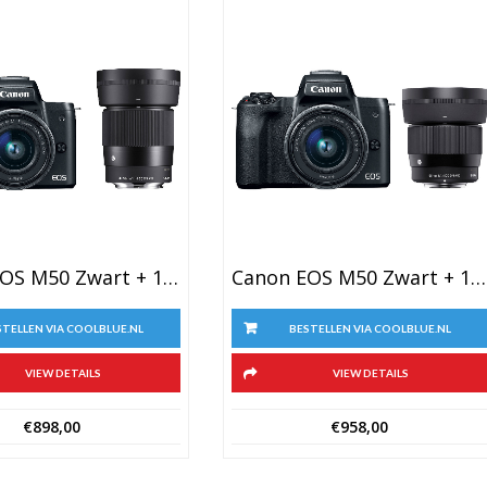
Canon EOS M50 Zwart + 15-45mm IS STM + Sigma 56mm F/1.4 DC DN
Canon EOS M50 Zwart + 15-45mm IS STM + Sigma 30mm F/1.4 DC DN
BESTELLEN VIA COOLBLUE.NL
STELLEN VIA COOLBLUE.NL
VIEW DETAILS
VIEW DETAILS
€
958,00
€
898,00