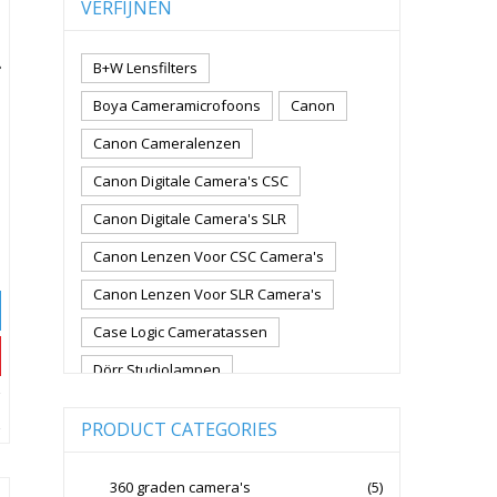
VERFIJNEN
B+W Lensfilters
Boya Cameramicrofoons
Canon
Canon Cameralenzen
Canon Digitale Camera's CSC
Canon Digitale Camera's SLR
Canon Lenzen Voor CSC Camera's
Canon Lenzen Voor SLR Camera's
Case Logic Cameratassen
Dörr Studiolampen
Fujifilm Cameralenzen
PRODUCT CATEGORIES
Fujifilm CSC Non-Full Frame
Fujifilm Digitale Camera's CSC
360 graden camera's
(5)