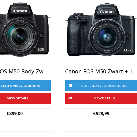
Canon EOS M50 Body Zwart + 18-150mm IS STM
Canon EOS M50 Zwart + 15-45mm IS STM + 55-200mm IS STM
STELLEN VIA COOLBLUE.NL
BESTELLEN VIA COOLBLUE.NL
VIEW DETAILS
VIEW DETAILS
€
899,00
€
929,99