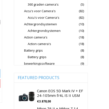
360 graden camera's
(5)
Fujifilm Lenzen Voor CSC Camera's
Accu's voor Camera's
(82)
Godox Flitsers
GoPro
Accu's voor Camera's
(82)
GoPro Action Camera's
Achtergrondsystemen
(10)
Hoya Lensfilters
Joby Gorillapods
Achtergrondsystemen
(10)
Action camera's
(18)
Joby Statieven
Action camera's
(18)
Jupio Accu's Voor Camera's
Battery grips
(8)
Kingston Geheugenkaarten
Battery grips
(8)
Lowepro Cameratassen
Nikon
bewerkingssoftware
(9)
Software Foto & Video
(9)
Nikon Cameralenzen
Camera's
(0)
FEATURED PRODUCTS
Nikon CSC Full Frame
Digitale camera / Systeemcamera
(0)
Nikon Digitale Camera's Compact
Spiegelreflex camera
(0)
Canon EOS 5D Mark IV + EF
24-105mm f/4L IS II USM
Nikon Digitale Camera's CSC
cameralenzen
(196)
€
3.878,00
Lenzen voor CSC camera's
(115)
Nikon Lenzen Voor SLR Camera's
Nikon Z6 II + Nikkor Z 14-