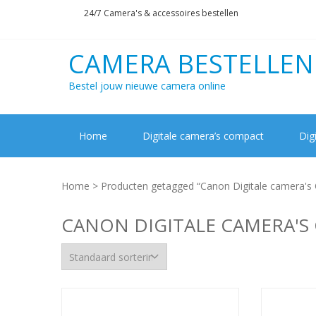
Skip
Skip
24/7 Camera's & accessoires bestellen
to
to
navigation
content
CAMERA BESTELLEN
Bestel jouw nieuwe camera online
Home
Digitale camera’s compact
Dig
Home
> Producten getagged “Canon Digitale camera's
CANON DIGITALE CAMERA'S 