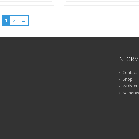
1
2
→
INFORM
Contact
Shop
Wishlist
Samenw