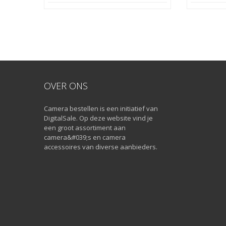
OVER ONS
Camera bestellen is een initiatief van
DigitalSale. Op deze website vind je
een groot assortiment aan
camera&#039;s en camera
accessoires van diverse aanbieders.