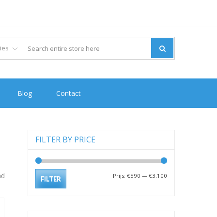
Blog
Contact
FILTER BY PRICE
nd
Min.
Max.
Prijs:
€590
—
€3.100
FILTER
prijs
prijs