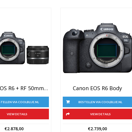
Canon EOS R6 + RF 50mm F/1.8 STM
Canon EOS R6 Body
STELLEN VIA COOLBLUE.NL
BESTELLEN VIA COOLBLUE.NL
VIEW DETAILS
VIEW DETAILS
€
2.878,00
€
2.739,00