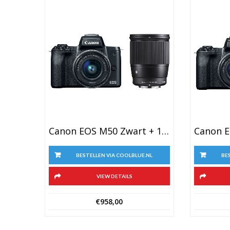
Canon EOS M50 Zwart + 15-45mm IS STM + Sigma 16mm F/1.4 DC DN
BESTELLEN VIA COOLBLUE.NL
BE
VIEW DETAILS
€
958,00