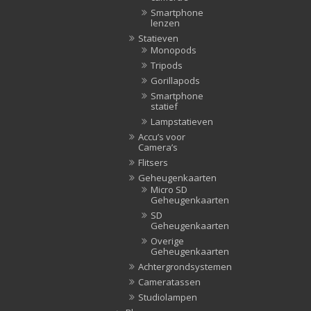
Smartphone
lenzen
Statieven
Monopods
Tripods
Gorillapods
Smartphone
statief
Lampstatieven
Accu’s voor
Camera’s
Flitsers
Geheugenkaarten
Micro SD
Geheugenkaarten
SD
Geheugenkaarten
Overige
Geheugenkaarten
Achtergrondsystemen
Cameratassen
Studiolampen