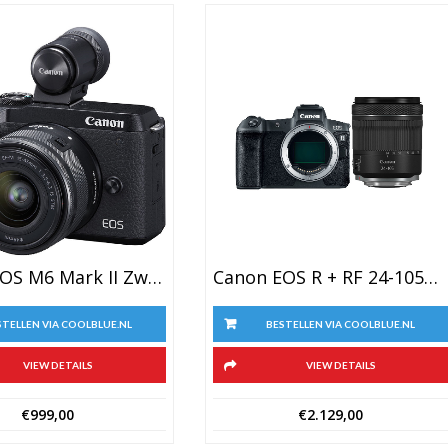
Canon EOS M6 Mark II Zwart + 15-45mm + EVF-DC2
Canon EOS R + RF 24-105mm F/4-7.1 IS STM
STELLEN VIA COOLBLUE.NL
BESTELLEN VIA COOLBLUE.NL
VIEW DETAILS
VIEW DETAILS
€
999,00
€
2.129,00