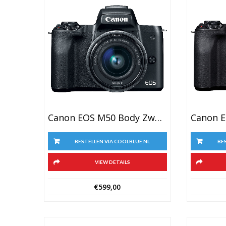
Canon EOS M50 Body Zwart + 15-45mm F/3.5-6.3 IS STM
BESTELLEN VIA COOLBLUE.NL
BE
VIEW DETAILS
€
599,00