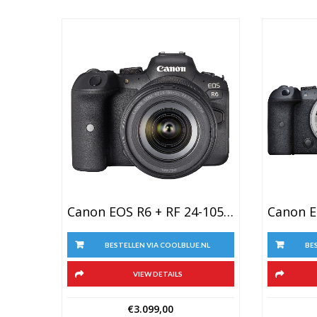
Canon EOS R6 + RF 24-105mm F/4-7.1 IS STM
BESTELLEN VIA COOLBLUE.NL
BE
VIEW DETAILS
€
3.099,00