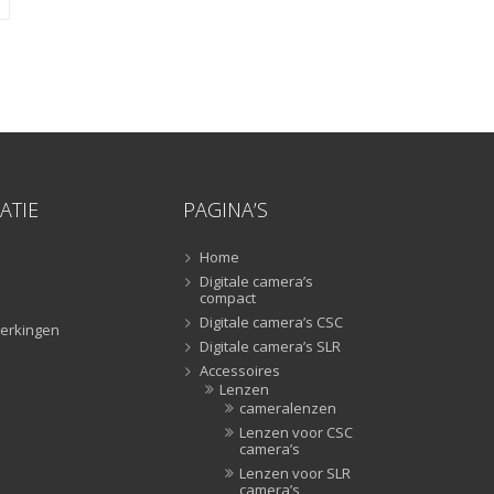
Lampstatieven
(5)
Monopods
(16)
Rigs
(2)
Selfiesticks
(3)
Sliders
(1)
Smartphone statief
(51)
Tripods
(47)
ATIE
PAGINA’S
Studioflitsers
(3)
Home
Studioflitsers
(3)
Digitale camera’s
Studiolampen
(56)
compact
Digitale camera’s CSC
Studiolampen
(56)
erkingen
Digitale camera’s SLR
televisie afstandsbedieningen
(8)
Accessoires
Afstandsbedieningen
(8)
Lenzen
cameralenzen
Zonnekappen
(20)
Lenzen voor CSC
Zonnekappen
(20)
camera’s
Lenzen voor SLR
camera’s