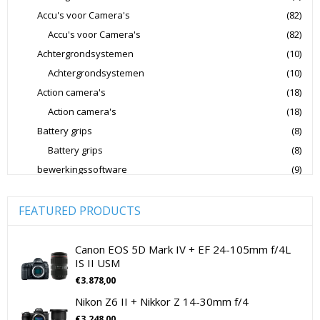
Accu's voor Camera's
(82)
Nikon CSC Full Frame
Nikon Digitale Camera's Compact
Accu's voor Camera's
(82)
Nikon Digitale Camera's CSC
Achtergrondsystemen
(10)
Nikon Lenzen Voor SLR Camera's
Achtergrondsystemen
(10)
Action camera's
(18)
Panasonic Digitale Camera's CSC
Action camera's
(18)
Peak Design Cameratassen
Battery grips
(8)
Rode Microphones Cameramicrofoons
Battery grips
(8)
Sandisk Geheugenkaarten
bewerkingssoftware
(9)
Software Foto & Video
(9)
Sandisk Micro SD Geheugenkaarten
Camera's
(0)
FEATURED PRODUCTS
Sandisk SD Geheugenkaarten
Sigma Cameralenzen
Digitale camera / Systeemcamera
(0)
Sigma Lenzen Voor CSC Camera's
Spiegelreflex camera
(0)
Canon EOS 5D Mark IV + EF 24-105mm f/4L
IS II USM
Sigma Lenzen Voor SLR Camera's
Sony
cameralenzen
(196)
€
3.878,00
Lenzen voor CSC camera's
(115)
Sony Cameralenzen
Sony Digitale Camera's Compact
Nikon Z6 II + Nikkor Z 14-30mm f/4
Lenzen voor SLR camera's
(81)
Sony Digitale Camera's CSC
€
3.248,00