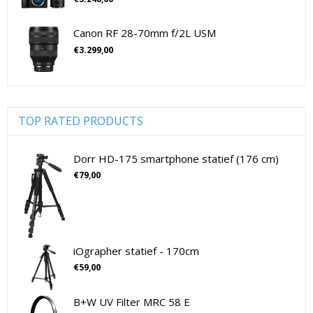
cameramicrofoons
(36)
Sony Lenzen Voor CSC Camera's
Tamron Cameralenzen
cameramicrofoons
(36)
Canon RF 28-70mm f/2L USM
Tamron Lenzen Voor SLR Camera's
Cameratassen
(137)
€
3.299,00
Cameratassen
(137)
Digitale camera's compact
(51)
Digitale camera's compact
(51)
Digitale camera's CSC
(70)
TOP RATED PRODUCTS
CSC Full Frame
(29)
CSC non-Full Frame
(41)
Dorr HD-175 smartphone statief (176 cm)
Digitale camera's SLR
(15)
€
79,00
SLR Full Frame
(4)
SLR non-Full Frame
(11)
Drones
(11)
Drones
(11)
iOgrapher statief - 170cm
Flitsers
(26)
€
59,00
Flitsers
(26)
B+W UV Filter MRC 58 E
Geen categorie
(0)