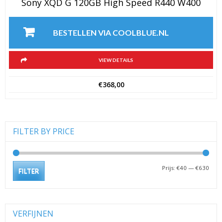
Sony XQD G 120GB High Speed R440 W400
BESTELLEN VIA COOLBLUE.NL
VIEW DETAILS
€
368,00
FILTER BY PRICE
Min.
Max.
Prijs:
€40
—
€630
FILTER
prijs
prijs
VERFIJNEN