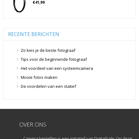
€
41,99
Geheugenkaarten
(76)
Micro SD Geheugenkaarten
(42)
Overige Geheugenkaarten
(5)
SD Geheugenkaarten
(29)
RECENTE BERICHTEN
Lensdoppen
(8)
Lensdoppen
(8)
Zo kies je de beste fotograaf
Lensfilters
(104)
Tips voor de beginnende fotograaf
Lensfilters
(104)
Het voordeel van een systeemcamera
Lenzen
(9)
Mooie fotos maken
Smartphone lenzen
(9)
De voordelen van een statief
Snelkoppelplaatjes
(8)
Snelkoppelplaatjes
(8)
Statiefkoppen
(10)
Statiefkoppen
(10)
Statieven
(136)
OVER ONS
Gorillapods
(11)
Camera bestellen is een initiatief van DigitalSale. Op deze