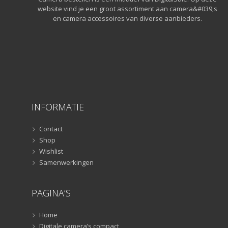
Lampstatieven
(5)
website vind je een groot assortiment aan camera&#039;s
Monopods
(16)
en camera accessoires van diverse aanbieders.
Rigs
(2)
Selfiesticks
(3)
Sliders
(1)
Smartphone statief
(51)
Tripods
(47)
Studioflitsers
(3)
INFORMATIE
Studioflitsers
(3)
Studiolampen
(56)
Contact
Studiolampen
(56)
Shop
televisie afstandsbedieningen
(8)
Wishlist
Samenwerkingen
Afstandsbedieningen
(8)
Zonnekappen
(20)
PAGINA’S
Zonnekappen
(20)
Home
Digitale camera’s compact