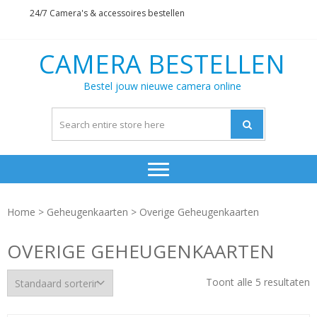
Skip
Skip
24/7 Camera's & accessoires bestellen
to
to
navigation
content
CAMERA BESTELLEN
Bestel jouw nieuwe camera online
Home
>
Geheugenkaarten
> Overige Geheugenkaarten
OVERIGE GEHEUGENKAARTEN
Toont alle 5 resultaten