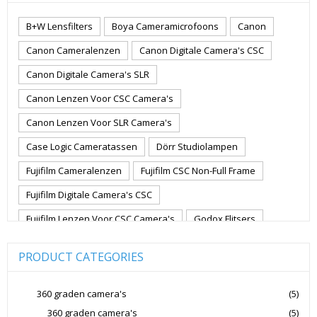
B+W Lensfilters
Boya Cameramicrofoons
Canon
Canon Cameralenzen
Canon Digitale Camera's CSC
Canon Digitale Camera's SLR
Canon Lenzen Voor CSC Camera's
Canon Lenzen Voor SLR Camera's
Case Logic Cameratassen
Dörr Studiolampen
Fujifilm Cameralenzen
Fujifilm CSC Non-Full Frame
Fujifilm Digitale Camera's CSC
Fujifilm Lenzen Voor CSC Camera's
Godox Flitsers
GoPro
GoPro Action Camera's
Hoya Lensfilters
PRODUCT CATEGORIES
Joby Gorillapods
Joby Statieven
Jupio Accu's Voor Camera's
Kingston Geheugenkaarten
360 graden camera's
(5)
360 graden camera's
(5)
Lowepro Cameratassen
Nikon
Nikon Cameralenzen