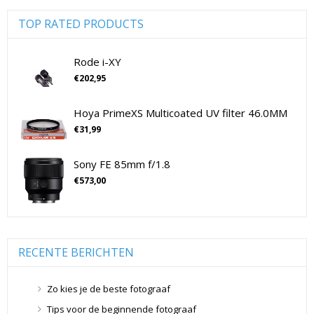
Digitale camera's compact
(51)
Digitale camera's CSC
(70)
TOP RATED PRODUCTS
CSC Full Frame
(29)
CSC non-Full Frame
(41)
Rode i-XY
Digitale camera's SLR
(15)
€
202,95
SLR Full Frame
(4)
Hoya PrimeXS Multicoated UV filter 46.0MM
SLR non-Full Frame
(11)
€
31,99
Drones
(11)
Drones
(11)
Sony FE 85mm f/1.8
Flitsers
(26)
€
573,00
Flitsers
(26)
Geen categorie
(0)
Geheugenkaarten
(76)
Micro SD Geheugenkaarten
(42)
RECENTE BERICHTEN
Overige Geheugenkaarten
(5)
SD Geheugenkaarten
(29)
Zo kies je de beste fotograaf
Lensdoppen
(8)
Tips voor de beginnende fotograaf