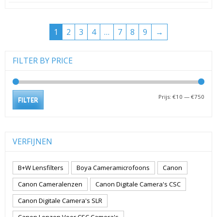
1
2
3
4
…
7
8
9
→
FILTER BY PRICE
Min.
Max.
Prijs:
€10
—
€750
FILTER
prijs
prijs
VERFIJNEN
B+W Lensfilters
Boya Cameramicrofoons
Canon
Canon Cameralenzen
Canon Digitale Camera's CSC
Canon Digitale Camera's SLR
Canon Lenzen Voor CSC Camera's