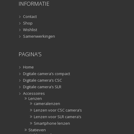
INFORMATIE
Tripods
(47)
Studioflitsers
(3)
Contact
Shop
Studioflitsers
(3)
Wishlist
Studiolampen
(56)
Samenwerkingen
Studiolampen
(56)
televisie afstandsbedieningen
(8)
PAGINA’S
Afstandsbedieningen
(8)
Zonnekappen
(20)
Home
Zonnekappen
(20)
Digitale camera’s compact
Digitale camera’s CSC
Digitale camera’s SLR
Accessoires
Lenzen
cameralenzen
Lenzen voor CSC camera’s
Lenzen voor SLR camera’s
Smartphone lenzen
Statieven