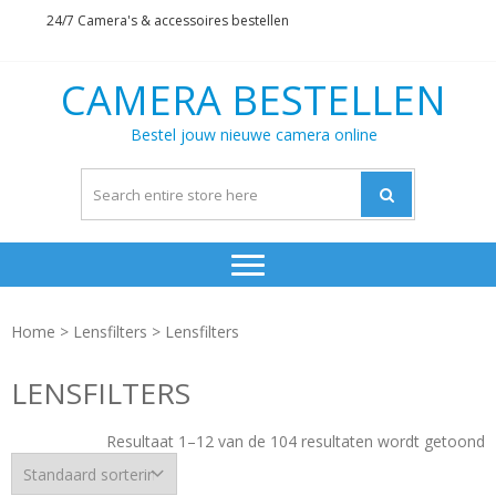
Skip
Skip
24/7 Camera's & accessoires bestellen
to
to
navigation
content
CAMERA BESTELLEN
Bestel jouw nieuwe camera online
Home
>
Lensfilters
> Lensfilters
LENSFILTERS
Resultaat 1–12 van de 104 resultaten wordt getoond