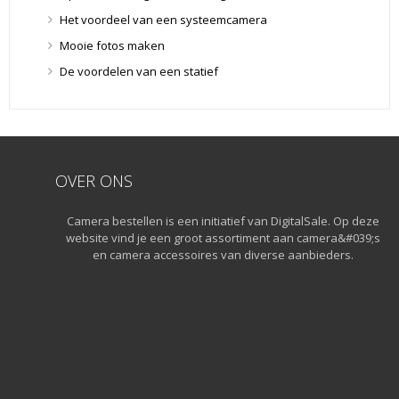
Lensdoppen
(8)
Het voordeel van een systeemcamera
Lensfilters
(104)
Mooie fotos maken
Lensfilters
(104)
De voordelen van een statief
Lenzen
(9)
Smartphone lenzen
(9)
Snelkoppelplaatjes
(8)
Snelkoppelplaatjes
(8)
OVER ONS
Statiefkoppen
(10)
Statiefkoppen
(10)
Camera bestellen is een initiatief van DigitalSale. Op deze
Statieven
(136)
website vind je een groot assortiment aan camera&#039;s
Gorillapods
(11)
en camera accessoires van diverse aanbieders.
Lampstatieven
(5)
Monopods
(16)
Rigs
(2)
Selfiesticks
(3)
Sliders
(1)
Smartphone statief
(51)