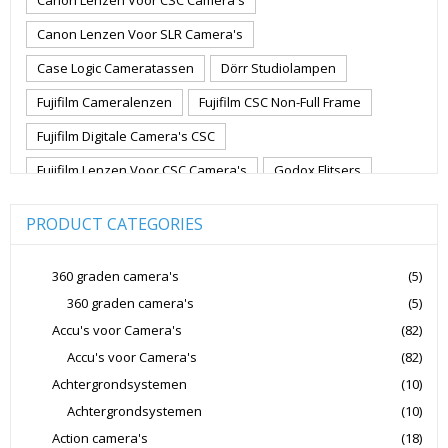
Canon Lenzen Voor SLR Camera's
Case Logic Cameratassen
Dörr Studiolampen
Fujifilm Cameralenzen
Fujifilm CSC Non-Full Frame
Fujifilm Digitale Camera's CSC
Fujifilm Lenzen Voor CSC Camera's
Godox Flitsers
GoPro
GoPro Action Camera's
Hoya Lensfilters
PRODUCT CATEGORIES
Joby Gorillapods
Joby Statieven
Jupio Accu's Voor Camera's
Kingston Geheugenkaarten
360 graden camera's
(5)
360 graden camera's
(5)
Lowepro Cameratassen
Nikon
Nikon Cameralenzen
Accu's voor Camera's
(82)
Nikon CSC Full Frame
Nikon Digitale Camera's Compact
Accu's voor Camera's
(82)
Nikon Digitale Camera's CSC
Achtergrondsystemen
(10)
Nikon Lenzen Voor SLR Camera's
Achtergrondsystemen
(10)
Action camera's
(18)
Panasonic Digitale Camera's CSC