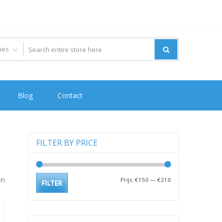
Blog
Contact
FILTER BY PRICE
en
Min.
Max.
Prijs:
€150
—
€210
FILTER
prijs
prijs