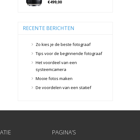
€
499,00
Tamron Cameralenzen
Geen categorie
(0)
Geheugenkaarten
(76)
Tamron Lenzen Voor SLR Camera's
Micro SD Geheugenkaarten
(42)
RECENTE BERICHTEN
Overige Geheugenkaarten
(5)
SD Geheugenkaarten
(29)
Zo kies je de beste fotograaf
Lensdoppen
(8)
Tips voor de beginnende fotograaf
Lensdoppen
(8)
Het voordeel van een
Lensfilters
(104)
systeemcamera
Lensfilters
(104)
Mooie fotos maken
Lenzen
(9)
De voordelen van een statief
Smartphone lenzen
(9)
Snelkoppelplaatjes
(8)
Snelkoppelplaatjes
(8)
Statiefkoppen
(10)
Statiefkoppen
(10)
Statieven
(136)
ATIE
PAGINA’S
Gorillapods
(11)