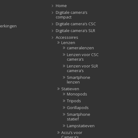
Home
Lampstatieven
(5)
Digitale camera’s
Monopods
(16)
compact
Digitale camera’s CSC
Rigs
(2)
erkingen
Digitale camera’s SLR
Selfiesticks
(3)
Accessoires
Sliders
(1)
Lenzen
cameralenzen
Smartphone statief
(51)
Lenzen voor CSC
Tripods
(47)
camera’s
Studioflitsers
(3)
Lenzen voor SLR
camera’s
Studioflitsers
(3)
Smartphone
lenzen
Studiolampen
(56)
Statieven
Studiolampen
(56)
Monopods
televisie afstandsbedieningen
(8)
Tripods
Afstandsbedieningen
(8)
Gorillapods
Smartphone
Zonnekappen
(20)
statief
Zonnekappen
(20)
Lampstatieven
Accu’s voor
Camera’s