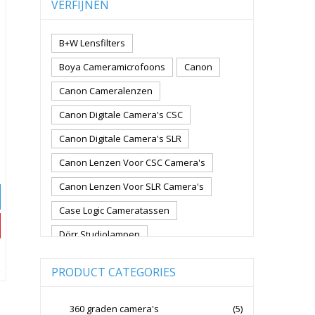
VERFIJNEN
B+W Lensfilters
Boya Cameramicrofoons
Canon
Canon Cameralenzen
Canon Digitale Camera's CSC
Canon Digitale Camera's SLR
Canon Lenzen Voor CSC Camera's
Canon Lenzen Voor SLR Camera's
Case Logic Cameratassen
Dörr Studiolampen
Fujifilm Cameralenzen
PRODUCT CATEGORIES
Fujifilm CSC Non-Full Frame
Fujifilm Digitale Camera's CSC
360 graden camera's
(5)