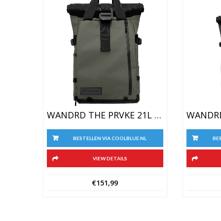
WANDRD THE PRVKE 21L Groen
BE
BESTELLEN VIA COOLBLUE.NL
VIEW DETAILS
€
151,99