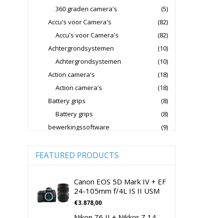
360 graden camera's
(5)
Fujifilm Lenzen Voor CSC Camera's
Accu's voor Camera's
(82)
Godox Flitsers
GoPro
Accu's voor Camera's
(82)
GoPro Action Camera's
Achtergrondsystemen
(10)
Hoya Lensfilters
Joby Gorillapods
Achtergrondsystemen
(10)
Action camera's
(18)
Joby Statieven
Action camera's
(18)
Jupio Accu's Voor Camera's
Battery grips
(8)
Kingston Geheugenkaarten
Battery grips
(8)
Lowepro Cameratassen
Nikon
bewerkingssoftware
(9)
Software Foto & Video
(9)
Nikon Cameralenzen
Camera's
(0)
FEATURED PRODUCTS
Nikon CSC Full Frame
Digitale camera / Systeemcamera
(0)
Nikon Digitale Camera's Compact
Spiegelreflex camera
(0)
Canon EOS 5D Mark IV + EF
24-105mm f/4L IS II USM
Nikon Digitale Camera's CSC
cameralenzen
(196)
€
3.878,00
Lenzen voor CSC camera's
(115)
Nikon Lenzen Voor SLR Camera's
Nikon Z6 II + Nikkor Z 14-