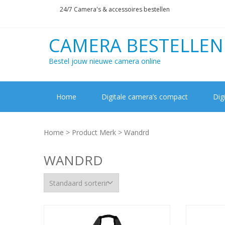
Skip
Skip
24/7 Camera's & accessoires bestellen
to
to
navigation
content
CAMERA BESTELLEN
Bestel jouw nieuwe camera online
Home
Digitale camera’s compact
Dig
Home
> Product Merk > Wandrd
WANDRD