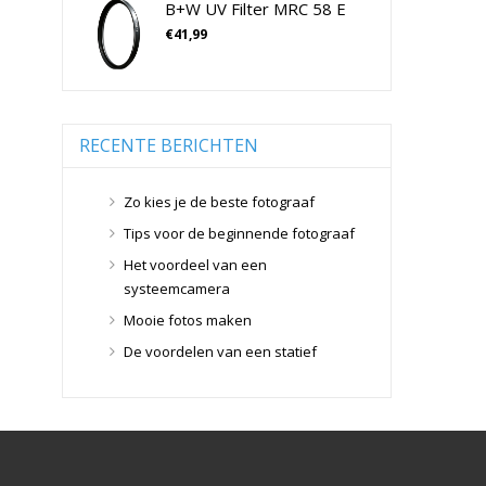
B+W UV Filter MRC 58 E
Tamron Cameralenzen
Geen categorie
(0)
€
41,99
Geheugenkaarten
(76)
Tamron Lenzen Voor SLR Camera's
Micro SD Geheugenkaarten
(42)
Overige Geheugenkaarten
(5)
SD Geheugenkaarten
(29)
RECENTE BERICHTEN
Lensdoppen
(8)
Lensdoppen
(8)
Zo kies je de beste fotograaf
Lensfilters
(104)
Tips voor de beginnende fotograaf
Lensfilters
(104)
Het voordeel van een
Lenzen
(9)
systeemcamera
Smartphone lenzen
(9)
Mooie fotos maken
Snelkoppelplaatjes
(8)
De voordelen van een statief
Snelkoppelplaatjes
(8)
Statiefkoppen
(10)
Statiefkoppen
(10)
Statieven
(136)
Gorillapods
(11)