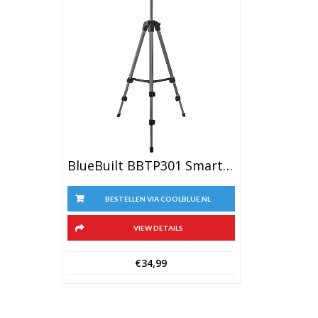
BlueBuilt BBTP301 Smartphone Statief
BESTELLEN VIA COOLBLUE.NL
VIEW DETAILS
€
34,99