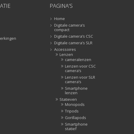
ATIE
PAGINA’S
Lampstatieven
(5)
Monopods
(16)
Home
Rigs
(2)
Digitale camera’s
compact
Selfiesticks
(3)
Digitale camera’s CSC
erkingen
Sliders
(1)
Digitale camera’s SLR
Smartphone statief
(51)
Accessoires
Lenzen
Tripods
(47)
cameralenzen
Studioflitsers
(3)
Lenzen voor CSC
camera’s
Studioflitsers
(3)
Lenzen voor SLR
Studiolampen
(56)
camera’s
Studiolampen
(56)
Smartphone
lenzen
televisie afstandsbedieningen
(8)
Statieven
Afstandsbedieningen
(8)
Monopods
Tripods
Zonnekappen
(20)
Gorillapods
Zonnekappen
(20)
Smartphone
statief