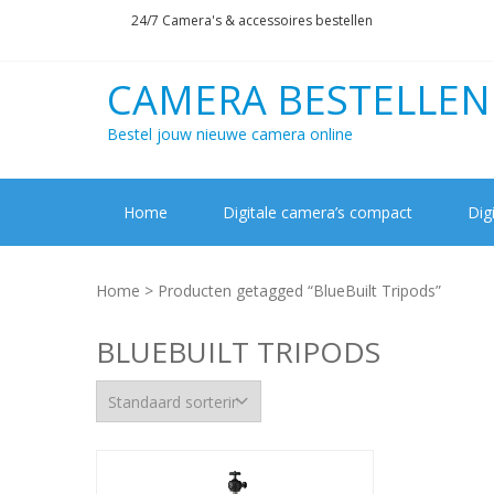
Skip
Skip
24/7 Camera's & accessoires bestellen
to
to
navigation
content
CAMERA BESTELLEN
Bestel jouw nieuwe camera online
Home
Digitale camera’s compact
Dig
Home
> Producten getagged “BlueBuilt Tripods”
BLUEBUILT TRIPODS