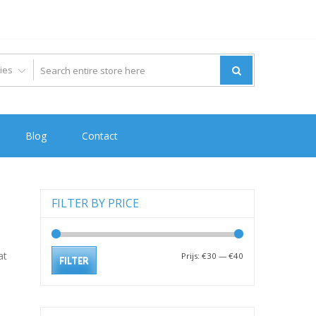
Blog
Contact
FILTER BY PRICE
at
Min.
Max.
Prijs:
€30
—
€40
FILTER
prijs
prijs