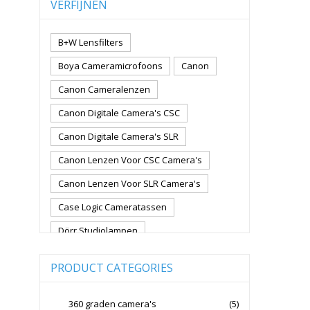
VERFIJNEN
B+W Lensfilters
Boya Cameramicrofoons
Canon
Canon Cameralenzen
Canon Digitale Camera's CSC
Canon Digitale Camera's SLR
Canon Lenzen Voor CSC Camera's
Canon Lenzen Voor SLR Camera's
Case Logic Cameratassen
Dörr Studiolampen
Fujifilm Cameralenzen
PRODUCT CATEGORIES
Fujifilm CSC Non-Full Frame
Fujifilm Digitale Camera's CSC
360 graden camera's
(5)