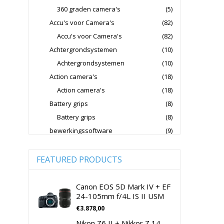
360 graden camera's
(5)
Fujifilm Lenzen Voor CSC Camera's
Accu's voor Camera's
(82)
Godox Flitsers
GoPro
Accu's voor Camera's
(82)
GoPro Action Camera's
Achtergrondsystemen
(10)
Hoya Lensfilters
Joby Gorillapods
Achtergrondsystemen
(10)
Action camera's
(18)
Joby Statieven
Action camera's
(18)
Jupio Accu's Voor Camera's
Battery grips
(8)
Kingston Geheugenkaarten
Battery grips
(8)
Lowepro Cameratassen
Nikon
bewerkingssoftware
(9)
Software Foto & Video
(9)
Nikon Cameralenzen
Camera's
(0)
FEATURED PRODUCTS
Nikon CSC Full Frame
Digitale camera / Systeemcamera
(0)
Nikon Digitale Camera's Compact
Spiegelreflex camera
(0)
Canon EOS 5D Mark IV + EF
24-105mm f/4L IS II USM
Nikon Digitale Camera's CSC
cameralenzen
(196)
€
3.878,00
Lenzen voor CSC camera's
(115)
Nikon Lenzen Voor SLR Camera's
Nikon Z6 II + Nikkor Z 14-