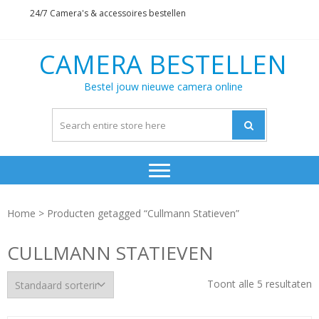
Skip
Skip
24/7 Camera's & accessoires bestellen
to
to
navigation
content
CAMERA BESTELLEN
Bestel jouw nieuwe camera online
Home
> Producten getagged “Cullmann Statieven”
CULLMANN STATIEVEN
Toont alle 5 resultaten