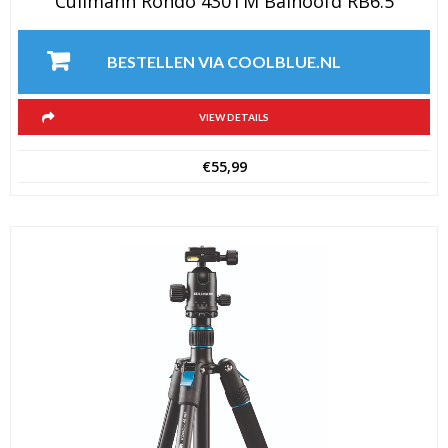
Cullmann Rondo 430TM Balhoofd RB6.5
BESTELLEN VIA COOLBLUE.NL
VIEW DETAILS
€
55,99