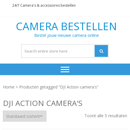
Skip
Skip
24/7 Camera's & accessoires bestellen
to
to
navigation
content
CAMERA BESTELLEN
Bestel jouw nieuwe camera online
Home
> Producten getagged “DJI Action camera's”
DJI ACTION CAMERA'S
Toont alle 5 resultaten