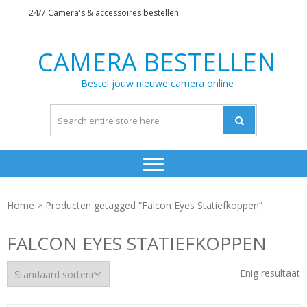
Skip
Skip
24/7 Camera's & accessoires bestellen
to
to
navigation
content
CAMERA BESTELLEN
Bestel jouw nieuwe camera online
Home
> Producten getagged “Falcon Eyes Statiefkoppen”
FALCON EYES STATIEFKOPPEN
Enig resultaat