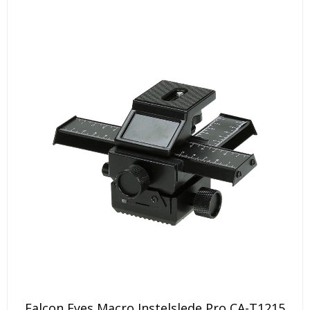
Falcon Eyes Macro Instelslede Pro CA-T1215