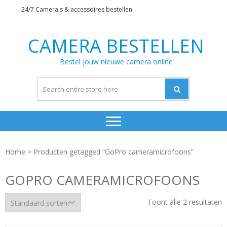
Skip
Skip
24/7 Camera's & accessoires bestellen
to
to
navigation
content
CAMERA BESTELLEN
Bestel jouw nieuwe camera online
Home
> Producten getagged “GoPro cameramicrofoons”
GOPRO CAMERAMICROFOONS
Toont alle 2 resultaten