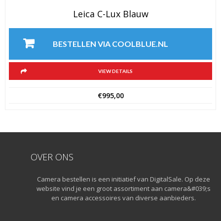
Leica C-Lux Blauw
BESTELLEN VIA COOLBLUE.NL
VIEW DETAILS
€
995,00
OVER ONS
Camera bestellen is een initiatief van DigitalSale. Op deze
website vind je een groot assortiment aan camera&#039;s
en camera accessoires van diverse aanbieders.