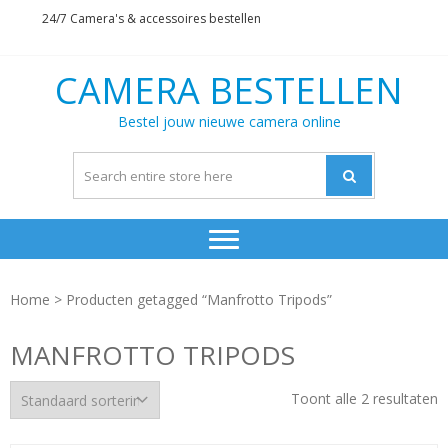
Skip
Skip
24/7 Camera's & accessoires bestellen
to
to
navigation
content
CAMERA BESTELLEN
Bestel jouw nieuwe camera online
Home
> Producten getagged “Manfrotto Tripods”
MANFROTTO TRIPODS
Toont alle 2 resultaten