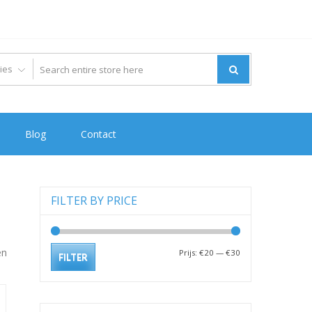
Blog
Contact
FILTER BY PRICE
en
Min.
Max.
Prijs:
€20
—
€30
FILTER
prijs
prijs