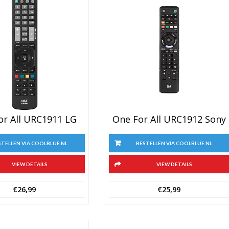
One For All URC1912 Sony
or All URC1911 LG
BESTELLEN VIA COOLBLUE.NL
STELLEN VIA COOLBLUE.NL
VIEW DETAILS
VIEW DETAILS
€
25,99
€
26,99