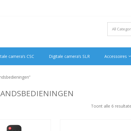
itale camera’s CSC
Digitale camera’s SLR
Accessoires
andsbedieningen”
STANDSBEDIENINGEN
Toont alle 6 resultat