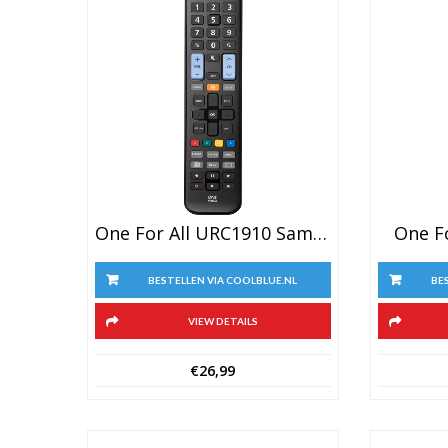
One For All URC1910 Samsung
One F
BESTELLEN VIA COOLBLUE.NL
BE
VIEW DETAILS
€
26,99