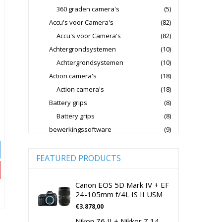
360 graden camera's
(5)
Fujifilm Lenzen Voor CSC Camera's
Accu's voor Camera's
(82)
Godox Flitsers
GoPro
Accu's voor Camera's
(82)
GoPro Action Camera's
Achtergrondsystemen
(10)
Hoya Lensfilters
Joby Gorillapods
Achtergrondsystemen
(10)
Action camera's
(18)
Joby Statieven
Action camera's
(18)
Jupio Accu's Voor Camera's
Battery grips
(8)
Kingston Geheugenkaarten
Battery grips
(8)
Lowepro Cameratassen
Nikon
bewerkingssoftware
(9)
Software Foto & Video
(9)
Nikon Cameralenzen
Camera's
(0)
FEATURED PRODUCTS
Nikon CSC Full Frame
Digitale camera / Systeemcamera
(0)
Nikon Digitale Camera's Compact
Spiegelreflex camera
(0)
Canon EOS 5D Mark IV + EF
24-105mm f/4L IS II USM
Nikon Digitale Camera's CSC
cameralenzen
(196)
€
3.878,00
Lenzen voor CSC camera's
(115)
Nikon Lenzen Voor SLR Camera's
Nikon Z6 II + Nikkor Z 14-