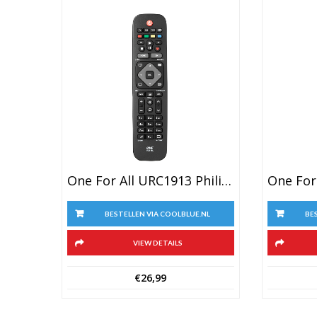
One For All URC1913 Philips
BESTELLEN VIA COOLBLUE.NL
BE
VIEW DETAILS
€
26,99