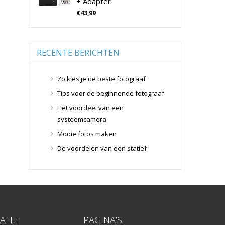
+ Adapter
Tamron Cameralenzen
Geen categorie
(0)
€
43,99
Geheugenkaarten
(76)
Tamron Lenzen Voor SLR Camera's
Micro SD Geheugenkaarten
(42)
Overige Geheugenkaarten
(5)
RECENTE BERICHTEN
SD Geheugenkaarten
(29)
Lensdoppen
(8)
Zo kies je de beste fotograaf
Lensdoppen
(8)
Tips voor de beginnende fotograaf
Lensfilters
(104)
Het voordeel van een
Lensfilters
(104)
systeemcamera
Lenzen
(9)
Mooie fotos maken
Smartphone lenzen
(9)
De voordelen van een statief
Snelkoppelplaatjes
(8)
Snelkoppelplaatjes
(8)
Statiefkoppen
(10)
Statiefkoppen
(10)
Statieven
(136)
ATIE
PAGINA’S
Gorillapods
(11)