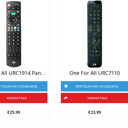
One For All URC1914 Panasonic
One For All URC7110
STELLEN VIA COOLBLUE.NL
BESTELLEN VIA COOLBLUE.NL
VIEW DETAILS
VIEW DETAILS
€
25,99
€
23,99