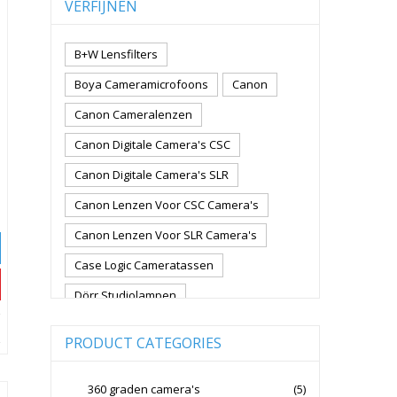
VERFIJNEN
B+W Lensfilters
Boya Cameramicrofoons
Canon
Canon Cameralenzen
Canon Digitale Camera's CSC
Canon Digitale Camera's SLR
Canon Lenzen Voor CSC Camera's
Canon Lenzen Voor SLR Camera's
Case Logic Cameratassen
Dörr Studiolampen
Fujifilm Cameralenzen
PRODUCT CATEGORIES
Fujifilm CSC Non-Full Frame
Fujifilm Digitale Camera's CSC
360 graden camera's
(5)