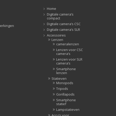
Lampstatieven
(5)
Home
Monopods
(16)
Digitale camera’s
compact
Rigs
(2)
Digitale camera’s CSC
erkingen
Selfiesticks
(3)
Digitale camera’s SLR
Sliders
(1)
Accessoires
Lenzen
Smartphone statief
(51)
cameralenzen
Tripods
(47)
Lenzen voor CSC
camera’s
Studioflitsers
(3)
Lenzen voor SLR
Studioflitsers
(3)
camera’s
Smartphone
Studiolampen
(56)
lenzen
Studiolampen
(56)
Statieven
Monopods
televisie afstandsbedieningen
(8)
Tripods
Afstandsbedieningen
(8)
Gorillapods
Zonnekappen
(20)
Smartphone
statief
Zonnekappen
(20)
Lampstatieven
Accu’s voor