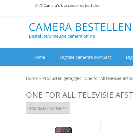
Skip
Skip
24/7 Camera's & accessoires bestellen
to
to
navigation
content
CAMERA BESTELLEN
Bestel jouw nieuwe camera online
Home
Digitale camera’s compact
Dig
Home
> Producten getagged “One for All televisie afst
ONE FOR ALL TELEVISIE AF