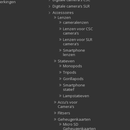
erkingen
Tripods
(47)
Digitale camera’s SLR
Accessoires
Studioflitsers
(3)
Lenzen
Studioflitsers
(3)
cameralenzen
Lenzen voor CSC
Studiolampen
(56)
camera’s
Studiolampen
(56)
Lenzen voor SLR
camera’s
televisie afstandsbedieningen
(8)
Smartphone
Afstandsbedieningen
(8)
lenzen
Zonnekappen
(20)
Statieven
Monopods
Zonnekappen
(20)
Tripods
Gorillapods
Smartphone
statief
Lampstatieven
Accu’s voor
Camera’s
Flitsers
Geheugenkaarten
Micro SD
Geheugenkaarten