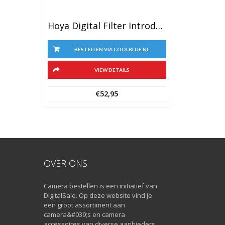
Hoya Digital Filter Introduction Kit 58mm
BESTELLEN VIA COOLBLUE.NL
VIEW DETAILS
€
52,95
OVER ONS
Camera bestellen is een initiatief van
DigitalSale. Op deze website vind je
een groot assortiment aan
camera&#039;s en camera
accessoires van diverse aanbieders.