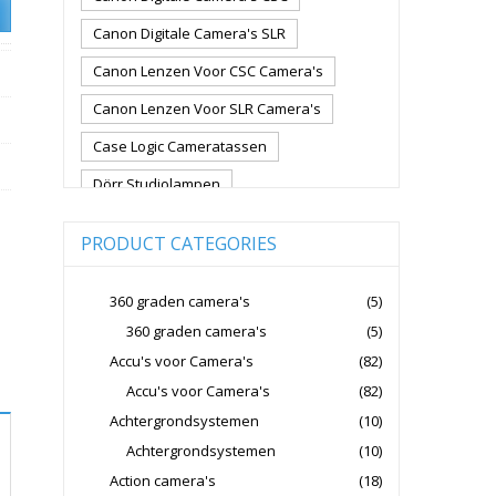
Canon Digitale Camera's SLR
Canon Lenzen Voor CSC Camera's
Canon Lenzen Voor SLR Camera's
Case Logic Cameratassen
Dörr Studiolampen
Fujifilm Cameralenzen
PRODUCT CATEGORIES
Fujifilm CSC Non-Full Frame
Fujifilm Digitale Camera's CSC
360 graden camera's
(5)
360 graden camera's
(5)
Fujifilm Lenzen Voor CSC Camera's
Accu's voor Camera's
(82)
Godox Flitsers
GoPro
Accu's voor Camera's
(82)
GoPro Action Camera's
Achtergrondsystemen
(10)
Hoya Lensfilters
Joby Gorillapods
Achtergrondsystemen
(10)
Action camera's
(18)
Joby Statieven