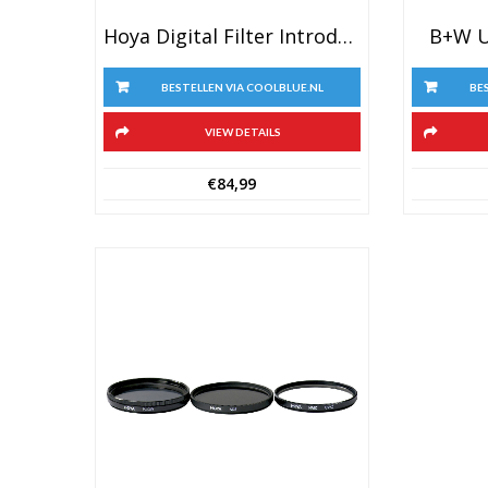
Hoya Digital Filter Introduction Kit 77mm
B+W U
BESTELLEN VIA COOLBLUE.NL
BE
VIEW DETAILS
€
84,99