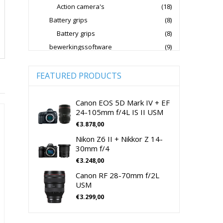
Action camera's
(18)
Jupio Accu's Voor Camera's
Battery grips
(8)
Kingston Geheugenkaarten
Battery grips
(8)
Lowepro Cameratassen
Nikon
bewerkingssoftware
(9)
Software Foto & Video
(9)
Nikon Cameralenzen
Camera's
(0)
FEATURED PRODUCTS
Nikon CSC Full Frame
Digitale camera / Systeemcamera
(0)
Nikon Digitale Camera's Compact
Spiegelreflex camera
(0)
Canon EOS 5D Mark IV + EF
24-105mm f/4L IS II USM
Nikon Digitale Camera's CSC
cameralenzen
(196)
€
3.878,00
Lenzen voor CSC camera's
(115)
Nikon Lenzen Voor SLR Camera's
Nikon Z6 II + Nikkor Z 14-
Lenzen voor SLR camera's
(81)
Panasonic Digitale Camera's CSC
30mm f/4
cameramicrofoons
(36)
€
3.248,00
Peak Design Cameratassen
cameramicrofoons
(36)
Canon RF 28-70mm f/2L
Rode Microphones Cameramicrofoons
Cameratassen
(137)
USM
Cameratassen
(137)
€
3.299,00
Sandisk Geheugenkaarten
Digitale camera's compact
(51)
Sandisk Micro SD Geheugenkaarten
Digitale camera's compact
(51)