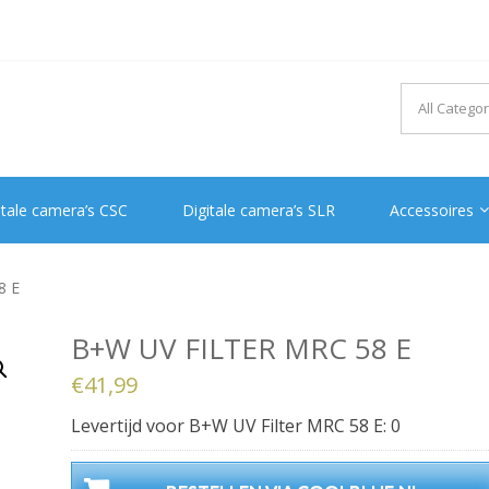
itale camera’s CSC
Digitale camera’s SLR
Accessoires
8 E
B+W UV FILTER MRC 58 E
€
41,99
Levertijd voor B+W UV Filter MRC 58 E: 0