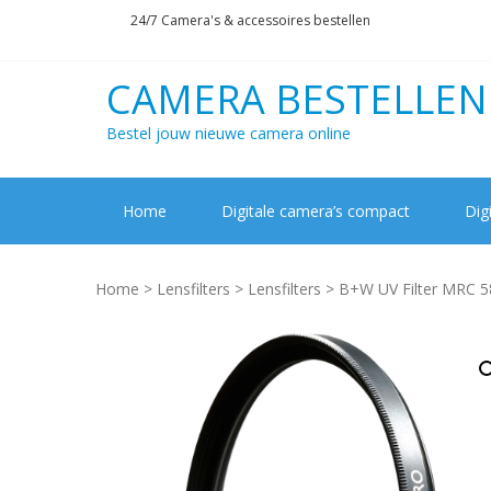
Skip
Skip
24/7 Camera's & accessoires bestellen
to
to
navigation
content
CAMERA BESTELLEN
Bestel jouw nieuwe camera online
Home
Digitale camera’s compact
Dig
Home
>
Lensfilters
>
Lensfilters
> B+W UV Filter MRC 5