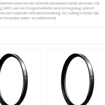
 helderheid waarmee een storende blauwzeem wordt vermeden. Dit
ating (MRC) wat een hoogontwikkelde beschermingslaag oplevert.
et een maximale reflectievermindering. De coating is harder dan
en bovendien water- en vuilafstotend.