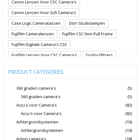
Canon Lenzen Voor CSC Camera's
Canon Lenzen Voor SLR Camera's
Case Logic Cameratassen
Dörr Studiolampen
Fujifilm Cameralenzen
Fujifilm CSC Non-Full Frame
Fujifilm Digitale Camera's CSC
Fujifilm Lenzen Voor CSC Camera's
Godox Flitsers
GoPro
GoPro Action Camera's
Hoya Lensfilters
PRODUCT CATEGORIES
Joby Gorillapods
Joby Statieven
Jupio Accu's Voor Camera's
Kingston Geheugenkaarten
360 graden camera's
(5)
360 graden camera's
(5)
Lowepro Cameratassen
Nikon
Nikon Cameralenzen
Accu's voor Camera's
(82)
Nikon CSC Full Frame
Nikon Digitale Camera's Compact
Accu's voor Camera's
(82)
Nikon Digitale Camera's CSC
Achtergrondsystemen
(10)
Nikon Lenzen Voor SLR Camera's
Achtergrondsystemen
(10)
Action camera's
(18)