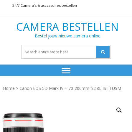
Skip
Skip
24/7 Camera's & accessoires bestellen
to
to
navigation
content
CAMERA BESTELLEN
Bestel jouw nieuwe camera online
Home
> Canon EOS 5D Mark IV + 70-200mm f/2.8L IS III USM