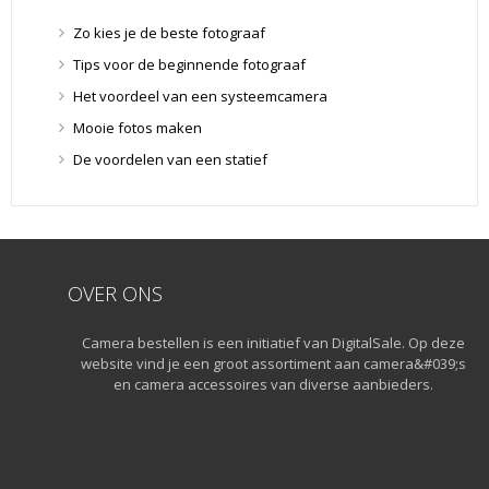
Lensdoppen
(8)
Zo kies je de beste fotograaf
Lensfilters
(104)
Tips voor de beginnende fotograaf
Lensfilters
(104)
Het voordeel van een systeemcamera
Lenzen
(9)
Mooie fotos maken
Smartphone lenzen
(9)
De voordelen van een statief
Snelkoppelplaatjes
(8)
Snelkoppelplaatjes
(8)
Statiefkoppen
(10)
Statiefkoppen
(10)
Statieven
(136)
OVER ONS
Gorillapods
(11)
Camera bestellen is een initiatief van DigitalSale. Op deze
Lampstatieven
(5)
website vind je een groot assortiment aan camera&#039;s
Monopods
(16)
en camera accessoires van diverse aanbieders.
Rigs
(2)
Selfiesticks
(3)
Sliders
(1)