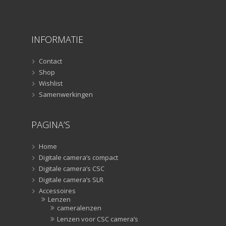
Smartphone statief
(51)
Tripods
(47)
Studioflitsers
(3)
INFORMATIE
Studioflitsers
(3)
Studiolampen
(56)
Contact
Studiolampen
(56)
Shop
televisie afstandsbedieningen
(8)
Wishlist
Samenwerkingen
Afstandsbedieningen
(8)
Zonnekappen
(20)
PAGINA’S
Zonnekappen
(20)
Home
Digitale camera’s compact
Digitale camera’s CSC
Digitale camera’s SLR
Accessoires
Lenzen
cameralenzen
Lenzen voor CSC camera’s