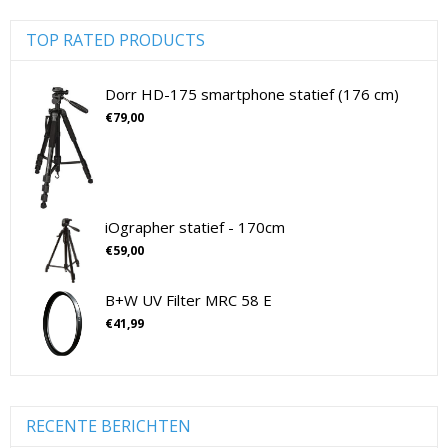
Digitale camera's compact
(51)
Digitale camera's CSC
(70)
TOP RATED PRODUCTS
CSC Full Frame
(29)
CSC non-Full Frame
(41)
Dorr HD-175 smartphone statief (176 cm)
Digitale camera's SLR
(15)
€
79,00
SLR Full Frame
(4)
SLR non-Full Frame
(11)
Drones
(11)
Drones
(11)
iOgrapher statief - 170cm
Flitsers
(26)
€
59,00
Flitsers
(26)
B+W UV Filter MRC 58 E
Geen categorie
(0)
€
41,99
Geheugenkaarten
(76)
Micro SD Geheugenkaarten
(42)
Overige Geheugenkaarten
(5)
SD Geheugenkaarten
(29)
RECENTE BERICHTEN
Lensdoppen
(8)