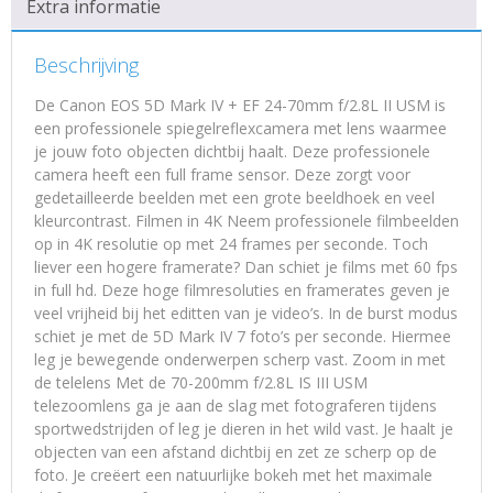
Extra informatie
Beschrijving
De Canon EOS 5D Mark IV + EF 24-70mm f/2.8L II USM is
een professionele spiegelreflexcamera met lens waarmee
je jouw foto objecten dichtbij haalt. Deze professionele
camera heeft een full frame sensor. Deze zorgt voor
gedetailleerde beelden met een grote beeldhoek en veel
kleurcontrast. Filmen in 4K Neem professionele filmbeelden
op in 4K resolutie op met 24 frames per seconde. Toch
liever een hogere framerate? Dan schiet je films met 60 fps
in full hd. Deze hoge filmresoluties en framerates geven je
veel vrijheid bij het editten van je video’s. In de burst modus
schiet je met de 5D Mark IV 7 foto’s per seconde. Hiermee
leg je bewegende onderwerpen scherp vast. Zoom in met
de telelens Met de 70-200mm f/2.8L IS III USM
telezoomlens ga je aan de slag met fotograferen tijdens
sportwedstrijden of leg je dieren in het wild vast. Je haalt je
objecten van een afstand dichtbij en zet ze scherp op de
foto. Je creëert een natuurlijke bokeh met het maximale