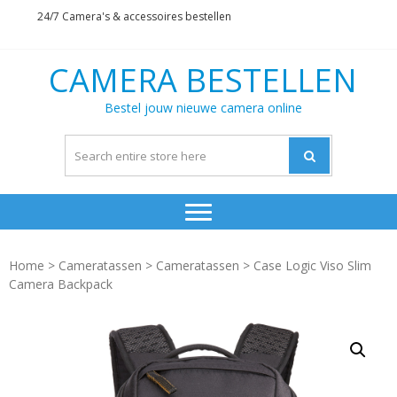
Skip
Skip
24/7 Camera's & accessoires bestellen
to
to
navigation
content
CAMERA BESTELLEN
Bestel jouw nieuwe camera online
Home
>
Cameratassen
>
Cameratassen
> Case Logic Viso Slim
Camera Backpack