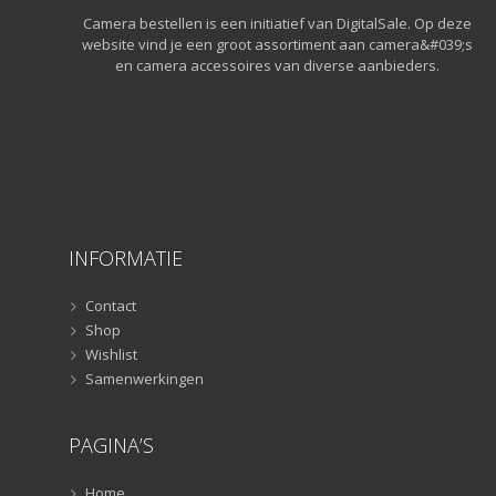
Statiefkoppen
(10)
Camera bestellen is een initiatief van DigitalSale. Op deze
Statieven
(136)
website vind je een groot assortiment aan camera&#039;s
Gorillapods
(11)
en camera accessoires van diverse aanbieders.
Lampstatieven
(5)
Monopods
(16)
Rigs
(2)
Selfiesticks
(3)
Sliders
(1)
Smartphone statief
(51)
INFORMATIE
Tripods
(47)
Studioflitsers
(3)
Contact
Studioflitsers
Shop
(3)
Wishlist
Studiolampen
(56)
Samenwerkingen
Studiolampen
(56)
televisie afstandsbedieningen
(8)
PAGINA’S
Afstandsbedieningen
(8)
Zonnekappen
(20)
Home