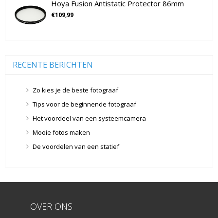
Hoya Fusion Antistatic Protector 86mm
Flitsers
(26)
€
109,99
Flitsers
(26)
Geen categorie
(0)
Geheugenkaarten
(76)
Micro SD Geheugenkaarten
(42)
RECENTE BERICHTEN
Overige Geheugenkaarten
(5)
SD Geheugenkaarten
(29)
Zo kies je de beste fotograaf
Lensdoppen
(8)
Tips voor de beginnende fotograaf
Lensdoppen
(8)
Het voordeel van een systeemcamera
Lensfilters
(104)
Mooie fotos maken
Lensfilters
(104)
De voordelen van een statief
Lenzen
(9)
Smartphone lenzen
(9)
Snelkoppelplaatjes
(8)
Snelkoppelplaatjes
(8)
OVER ONS
Statiefkoppen
(10)