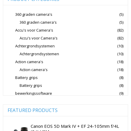
Joby Gorillapods
Joby Statieven
Jupio Accu's Voor Camera's
Kingston Geheugenkaarten
360 graden camera's
(5)
360 graden camera's
(5)
Lowepro Cameratassen
Nikon
Nikon Cameralenzen
Accu's voor Camera's
(82)
Nikon CSC Full Frame
Nikon Digitale Camera's Compact
Accu's voor Camera's
(82)
Nikon Digitale Camera's CSC
Achtergrondsystemen
(10)
Nikon Lenzen Voor SLR Camera's
Achtergrondsystemen
(10)
Action camera's
(18)
Panasonic Digitale Camera's CSC
Action camera's
(18)
Peak Design Cameratassen
Battery grips
(8)
Rode Microphones Cameramicrofoons
Battery grips
(8)
Sandisk Geheugenkaarten
bewerkingssoftware
(9)
Software Foto & Video
(9)
Sandisk Micro SD Geheugenkaarten
Camera's
(0)
FEATURED PRODUCTS
Sandisk SD Geheugenkaarten
Sigma Cameralenzen
Digitale camera / Systeemcamera
(0)
Sigma Lenzen Voor CSC Camera's
Spiegelreflex camera
(0)
Canon EOS 5D Mark IV + EF 24-105mm f/4L