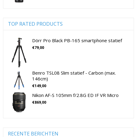
Digitale camera's compact
(51)
Digitale camera's compact
(51)
Digitale camera's CSC
(70)
TOP RATED PRODUCTS
CSC Full Frame
(29)
CSC non-Full Frame
(41)
Dörr Pro Black PB-165 smartphone statief
Digitale camera's SLR
(15)
€
79,00
SLR Full Frame
(4)
SLR non-Full Frame
(11)
Drones
(11)
Benro TSL08 Slim statief - Carbon (max.
146cm)
Drones
(11)
€
149,00
Flitsers
(26)
Nikon AF-S 105mm f/2.8G ED IF VR Micro
Flitsers
(26)
€
869,00
Geen categorie
(0)
Geheugenkaarten
(76)
Micro SD Geheugenkaarten
(42)
Overige Geheugenkaarten
(5)
RECENTE BERICHTEN