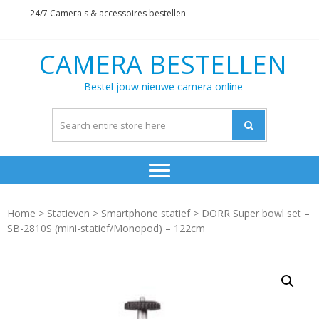
Skip
Skip
24/7 Camera's & accessoires bestellen
to
to
navigation
content
CAMERA BESTELLEN
Bestel jouw nieuwe camera online
Home
>
Statieven
>
Smartphone statief
> DORR Super bowl set –
SB-2810S (mini-statief/Monopod) – 122cm