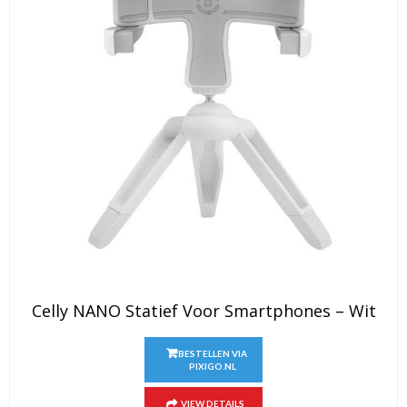
Celly NANO Statief Voor Smartphones – Wit
BESTELLEN VIA
PIXIGO.NL
VIEW DETAILS