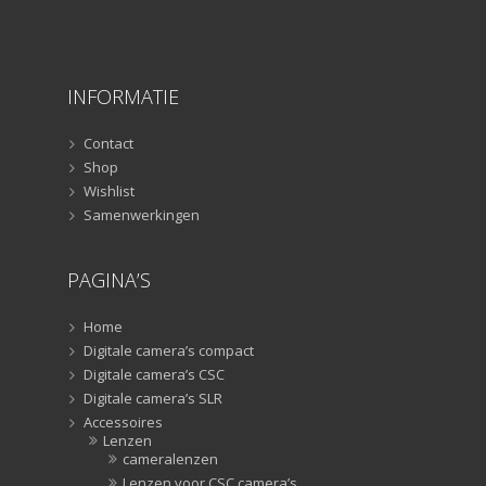
Sliders
(1)
Smartphone statief
(51)
Tripods
(47)
INFORMATIE
Studioflitsers
(3)
Studioflitsers
(3)
Contact
Studiolampen
(56)
Shop
Studiolampen
(56)
Wishlist
Samenwerkingen
televisie afstandsbedieningen
(8)
Afstandsbedieningen
(8)
PAGINA’S
Zonnekappen
(20)
Zonnekappen
(20)
Home
Digitale camera’s compact
Digitale camera’s CSC
Digitale camera’s SLR
Accessoires
Lenzen
cameralenzen
Lenzen voor CSC camera’s