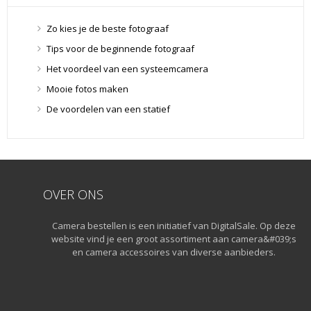
SD Geheugenkaarten
(29)
Lensdoppen
(8)
Zo kies je de beste fotograaf
Lensdoppen
(8)
Tips voor de beginnende fotograaf
Lensfilters
(104)
Het voordeel van een systeemcamera
Lensfilters
(104)
Mooie fotos maken
Lenzen
(9)
De voordelen van een statief
Smartphone lenzen
(9)
Snelkoppelplaatjes
(8)
Snelkoppelplaatjes
(8)
Statiefkoppen
(10)
Statiefkoppen
(10)
OVER ONS
Statieven
(136)
Camera bestellen is een initiatief van DigitalSale. Op deze
Gorillapods
(11)
website vind je een groot assortiment aan camera&#039;s
Lampstatieven
(5)
en camera accessoires van diverse aanbieders.
Monopods
(16)
Rigs
(2)
Selfiesticks
(3)