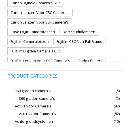
Canon Digitale Camera's SLR
Canon Lenzen Voor CSC Camera's
Canon Lenzen Voor SLR Camera's
Case Logic Cameratassen
Dörr Studiolampen
Fujifilm Cameralenzen
Fujifilm CSC Non-Full Frame
Fujifilm Digitale Camera's CSC
Fujifilm Lenzen Voor CSC Camera's
Godox Flitsers
GoPro
GoPro Action Camera's
Hoya Lensfilters
PRODUCT CATEGORIES
Joby Gorillapods
Joby Statieven
Jupio Accu's Voor Camera's
Kingston Geheugenkaarten
360 graden camera's
(5)
360 graden camera's
(5)
Lowepro Cameratassen
Nikon
Nikon Cameralenzen
Accu's voor Camera's
(82)
Nikon CSC Full Frame
Nikon Digitale Camera's Compact
Accu's voor Camera's
(82)
Nikon Digitale Camera's CSC
Achtergrondsystemen
(10)