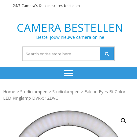
Skip
Skip
24/7 Camera's & accessoires bestellen
to
to
navigation
content
CAMERA BESTELLEN
Bestel jouw nieuwe camera online
Home
>
Studiolampen
>
Studiolampen
> Falcon Eyes Bi-Color
LED Ringlamp DVR-512DVC