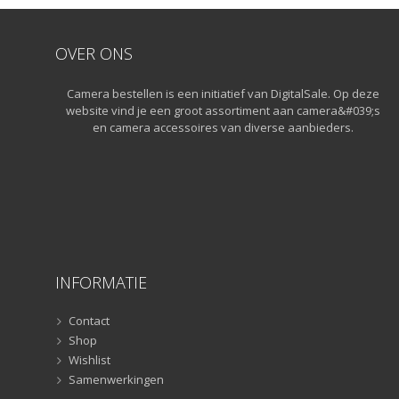
Statiefkoppen
(10)
Statieven
(136)
OVER ONS
Gorillapods
(11)
Camera bestellen is een initiatief van DigitalSale. Op deze
Lampstatieven
(5)
website vind je een groot assortiment aan camera&#039;s
Monopods
(16)
en camera accessoires van diverse aanbieders.
Rigs
(2)
Selfiesticks
(3)
Sliders
(1)
Smartphone statief
(51)
Tripods
(47)
Studioflitsers
(3)
INFORMATIE
Studioflitsers
(3)
Studiolampen
(56)
Contact
Studiolampen
(56)
Shop
televisie afstandsbedieningen
(8)
Wishlist
Samenwerkingen
Afstandsbedieningen
(8)