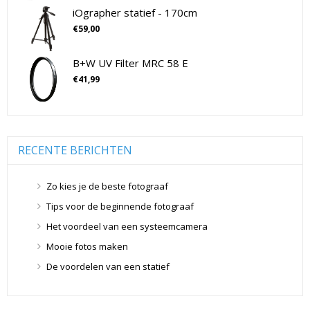
Drones
(11)
iOgrapher statief - 170cm
Flitsers
(26)
€
59,00
Flitsers
(26)
B+W UV Filter MRC 58 E
Geen categorie
(0)
€
41,99
Geheugenkaarten
(76)
Micro SD Geheugenkaarten
(42)
Overige Geheugenkaarten
(5)
SD Geheugenkaarten
(29)
RECENTE BERICHTEN
Lensdoppen
(8)
Lensdoppen
(8)
Zo kies je de beste fotograaf
Lensfilters
(104)
Tips voor de beginnende fotograaf
Lensfilters
(104)
Het voordeel van een systeemcamera
Lenzen
(9)
Mooie fotos maken
Smartphone lenzen
(9)
De voordelen van een statief
Snelkoppelplaatjes
(8)
Snelkoppelplaatjes
(8)
Statiefkoppen
(10)