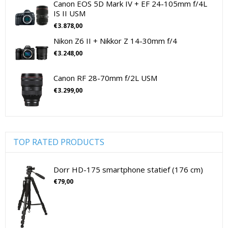
Spiegelreflex camera
(0)
Canon EOS 5D Mark IV + EF 24-105mm f/4L
IS II USM
Sigma Lenzen Voor SLR Camera's
Sony
cameralenzen
(196)
€
3.878,00
Lenzen voor CSC camera's
(115)
Sony Cameralenzen
Sony Digitale Camera's Compact
Nikon Z6 II + Nikkor Z 14-30mm f/4
Lenzen voor SLR camera's
(81)
Sony Digitale Camera's CSC
€
3.248,00
cameramicrofoons
(36)
Sony Lenzen Voor CSC Camera's
Tamron Cameralenzen
cameramicrofoons
(36)
Canon RF 28-70mm f/2L USM
Tamron Lenzen Voor SLR Camera's
Cameratassen
(137)
€
3.299,00
Cameratassen
(137)
Digitale camera's compact
(51)
Digitale camera's compact
(51)
Digitale camera's CSC
(70)
TOP RATED PRODUCTS
CSC Full Frame
(29)
CSC non-Full Frame
(41)
Dorr HD-175 smartphone statief (176 cm)
Digitale camera's SLR
(15)
€
79,00
SLR Full Frame
(4)
SLR non-Full Frame
(11)
Drones
(11)