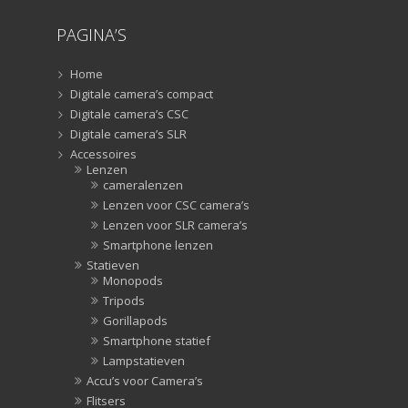
Zonnekappen
(20)
PAGINA’S
Zonnekappen
(20)
Home
Digitale camera’s compact
Digitale camera’s CSC
Digitale camera’s SLR
Accessoires
Lenzen
cameralenzen
Lenzen voor CSC camera’s
Lenzen voor SLR camera’s
Smartphone lenzen
Statieven
Monopods
Tripods
Gorillapods
Smartphone statief
Lampstatieven
Accu’s voor Camera’s
Flitsers