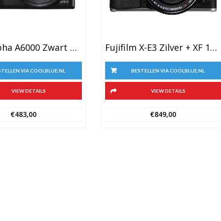
Sony Alpha A6000 Zwart + PZ 16-50mm OSS
Fujifilm X-E3 Zilver + XF 18-55mm F/2.8-4.0 R LM OIS
STELLEN VIA COOLBLUE.NL
BESTELLEN VIA COOLBLUE.NL
VIEW DETAILS
VIEW DETAILS
€
483,00
€
849,00