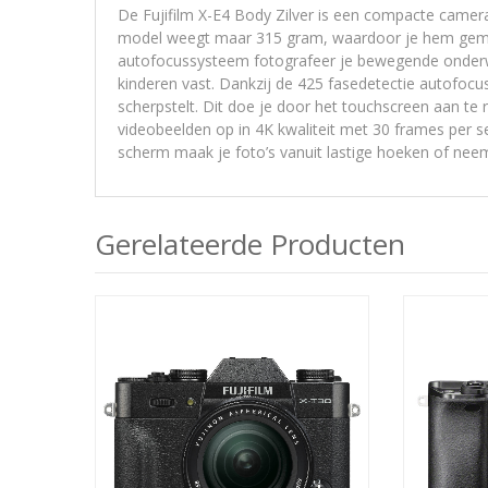
De Fujifilm X-E4 Body Zilver is een compacte camera
model weegt maar 315 gram, waardoor je hem gemak
autofocussysteem fotografeer je bewegende onderwe
kinderen vast. Dankzij de 425 fasedetectie autofocu
scherpstelt. Dit doe je door het touchscreen aan te 
videobeelden op in 4K kwaliteit met 30 frames per se
scherm maak je foto’s vanuit lastige hoeken of neem
Gerelateerde Producten