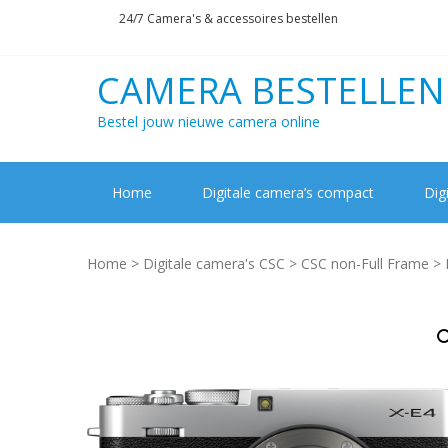
Skip
Skip
24/7 Camera's & accessoires bestellen
to
to
navigation
content
CAMERA BESTELLEN
Bestel jouw nieuwe camera online
Home
Digitale camera’s compact
Dig
Home
>
Digitale camera's CSC
>
CSC non-Full Frame
> 