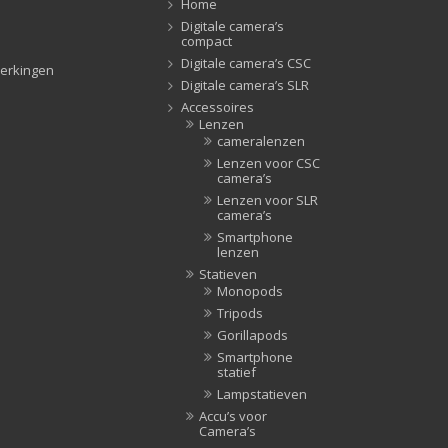
Home
Tripods
(47)
Digitale camera’s
compact
Studioflitsers
(3)
Digitale camera’s CSC
erkingen
Studioflitsers
(3)
Digitale camera’s SLR
Studiolampen
(56)
Accessoires
Lenzen
Studiolampen
(56)
cameralenzen
televisie afstandsbedieningen
(8)
Lenzen voor CSC
camera’s
Afstandsbedieningen
(8)
Lenzen voor SLR
Zonnekappen
(20)
camera’s
Zonnekappen
(20)
Smartphone
lenzen
Statieven
Monopods
Tripods
Gorillapods
Smartphone
statief
Lampstatieven
Accu’s voor
Camera’s