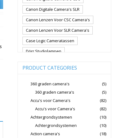
Canon Digitale Camera's SLR
Canon Lenzen Voor CSC Camera's
Canon Lenzen Voor SLR Camera's
Case Logic Cameratassen
s
Dörr Studiolampen
Fujifilm Cameralenzen
PRODUCT CATEGORIES
Fujifilm CSC Non-Full Frame
Fujifilm Digitale Camera's CSC
360 graden camera's
(5)
360 graden camera's
(5)
Fujifilm Lenzen Voor CSC Camera's
Accu's voor Camera's
(82)
Godox Flitsers
GoPro
Accu's voor Camera's
(82)
GoPro Action Camera's
Achtergrondsystemen
(10)
Hoya Lensfilters
Joby Gorillapods
Achtergrondsystemen
(10)
Action camera's
(18)
Joby Statieven