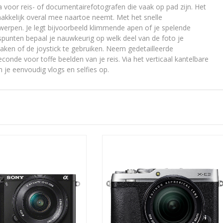
 voor reis- of documentairefotografen die vaak op pad zijn. Het
kelijk overal mee naartoe neemt. Met het snelle
rpen. Je legt bijvoorbeeld klimmende apen of je spelende
spunten bepaal je nauwkeurig op welk deel van de foto je
raken of de joystick te gebruiken. Neem gedetailleerde
conde voor toffe beelden van je reis. Via het verticaal kantelbare
 je eenvoudig vlogs en selfies op.