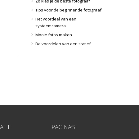
Zo kies je de beste fotograaf
Lensdoppen
(8)
Tips voor de beginnende fotograaf
Lensfilters
(104)
Het voordeel van een
Lensfilters
(104)
systeemcamera
Lenzen
(9)
Mooie fotos maken
Smartphone lenzen
(9)
De voordelen van een statief
Snelkoppelplaatjes
(8)
Snelkoppelplaatjes
(8)
Statiefkoppen
(10)
Statiefkoppen
(10)
Statieven
(136)
Gorillapods
(11)
Lampstatieven
(5)
Monopods
(16)
Rigs
(2)
Selfiesticks
(3)
ATIE
PAGINA’S
Sliders
(1)
Smartphone statief
(51)