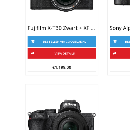
Fujifilm X-T30 Zwart + XF 18-55mm F/2.8-4.0 R LM OIS
BE
BESTELLEN VIA COOLBLUE.NL
VIEW DETAILS
€
1.199,00