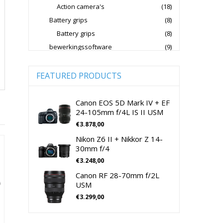
Action camera's
(18)
Jupio Accu's Voor Camera's
Battery grips
(8)
Kingston Geheugenkaarten
Battery grips
(8)
Lowepro Cameratassen
Nikon
bewerkingssoftware
(9)
Software Foto & Video
(9)
Nikon Cameralenzen
Camera's
(0)
FEATURED PRODUCTS
Nikon CSC Full Frame
Digitale camera / Systeemcamera
(0)
Nikon Digitale Camera's Compact
Spiegelreflex camera
(0)
Canon EOS 5D Mark IV + EF
24-105mm f/4L IS II USM
Nikon Digitale Camera's CSC
cameralenzen
(196)
€
3.878,00
Lenzen voor CSC camera's
(115)
Nikon Lenzen Voor SLR Camera's
Nikon Z6 II + Nikkor Z 14-
Lenzen voor SLR camera's
(81)
Panasonic Digitale Camera's CSC
30mm f/4
cameramicrofoons
(36)
€
3.248,00
Peak Design Cameratassen
cameramicrofoons
(36)
Canon RF 28-70mm f/2L
Rode Microphones Cameramicrofoons
Cameratassen
(137)
USM
Cameratassen
(137)
€
3.299,00
Sandisk Geheugenkaarten
Digitale camera's compact
(51)
Sandisk Micro SD Geheugenkaarten
Digitale camera's compact
(51)