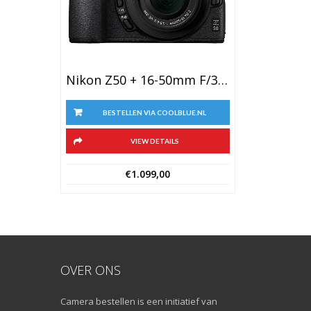
Nikon Z50 + 16-50mm F/3.5-6.3 VR + FTZ Adapter Kit
BESTELLEN VIA COOLBLUE.NL
VIEW DETAILS
€
1.099,00
OVER ONS
Camera bestellen is een initiatief van