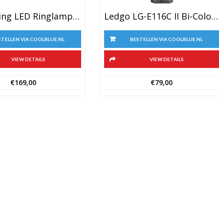
StudioKing LED Ringlamp Set LED-480ASK Op 230V
Ledgo LG-E116C II Bi-Colour Camera LED Lamp
STELLEN VIA COOLBLUE.NL
BESTELLEN VIA COOLBLUE.NL
VIEW DETAILS
VIEW DETAILS
€
169,00
€
79,00