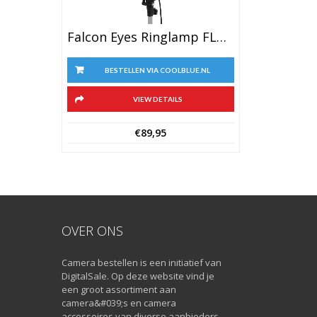
Falcon Eyes Ringlamp FLC-65 65W + TMB-19Z
BESTELLEN VIA COOLBLUE.NL
VIEW DETAILS
€
89,95
OVER ONS
Camera bestellen is een initiatief van
DigitalSale. Op deze website vind je
een groot assortiment aan
camera&#039;s en camera
accessoires van diverse aanbieders.