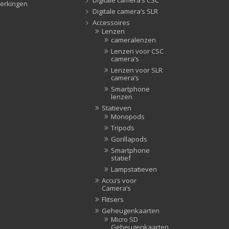
erkingen
Tripods
(47)
Digitale camera’s SLR
Accessoires
Studioflitsers
(3)
Lenzen
Studioflitsers
(3)
cameralenzen
Lenzen voor CSC
Studiolampen
(56)
camera’s
Studiolampen
(56)
Lenzen voor SLR
camera’s
televisie afstandsbedieningen
(8)
Smartphone
Afstandsbedieningen
(8)
lenzen
Zonnekappen
(20)
Statieven
Monopods
Zonnekappen
(20)
Tripods
Gorillapods
Smartphone
statief
Lampstatieven
Accu’s voor
Camera’s
Flitsers
Geheugenkaarten
Micro SD
Geheugenkaarten