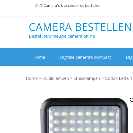
Skip
Skip
24/7 Camera's & accessoires bestellen
to
to
navigation
content
CAMERA BESTELLEN
Bestel jouw nieuwe camera online
Home
Digitale camera’s compact
Dig
Home
>
Studiolampen
>
Studiolampen
> Godox Led 64