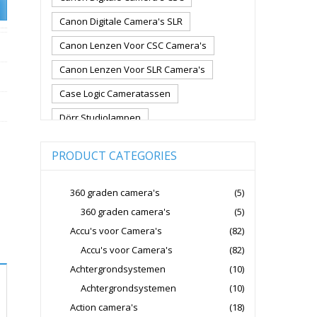
Canon Digitale Camera's SLR
Canon Lenzen Voor CSC Camera's
Canon Lenzen Voor SLR Camera's
Case Logic Cameratassen
Dörr Studiolampen
Fujifilm Cameralenzen
PRODUCT CATEGORIES
Fujifilm CSC Non-Full Frame
Fujifilm Digitale Camera's CSC
360 graden camera's
(5)
360 graden camera's
(5)
Fujifilm Lenzen Voor CSC Camera's
Accu's voor Camera's
(82)
Godox Flitsers
GoPro
Accu's voor Camera's
(82)
GoPro Action Camera's
Achtergrondsystemen
(10)
Hoya Lensfilters
Joby Gorillapods
Achtergrondsystemen
(10)
Action camera's
(18)
Joby Statieven