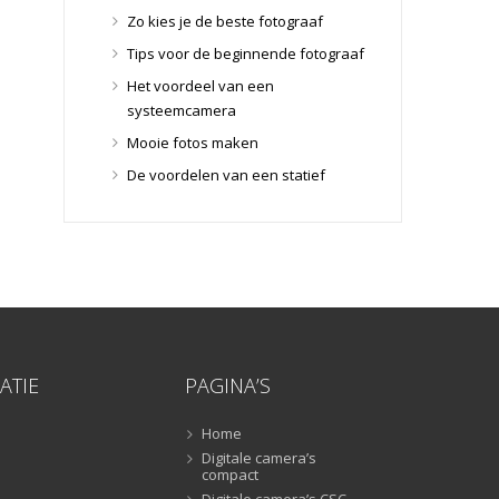
Lensdoppen
(8)
Zo kies je de beste fotograaf
Lensfilters
(104)
Tips voor de beginnende fotograaf
Lensfilters
(104)
Het voordeel van een
Lenzen
(9)
systeemcamera
Smartphone lenzen
(9)
Mooie fotos maken
Snelkoppelplaatjes
(8)
De voordelen van een statief
Snelkoppelplaatjes
(8)
Statiefkoppen
(10)
Statiefkoppen
(10)
Statieven
(136)
Gorillapods
(11)
Lampstatieven
(5)
Monopods
(16)
ATIE
PAGINA’S
Rigs
(2)
Selfiesticks
(3)
Home
Digitale camera’s
Sliders
(1)
compact
Smartphone statief
(51)
Digitale camera’s CSC