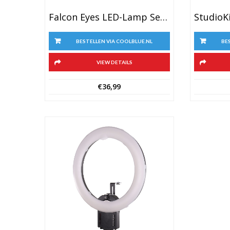
Falcon Eyes LED-Lamp Set DV-96V-K1 Op Batterij
BE
BESTELLEN VIA COOLBLUE.NL
VIEW DETAILS
€
36,99