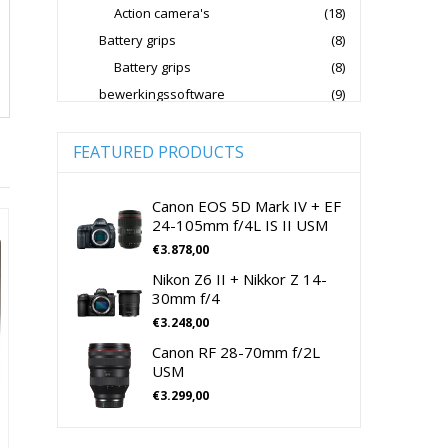
Action camera's
(18)
Jupio Accu's Voor Camera's
Battery grips
(8)
Kingston Geheugenkaarten
Battery grips
(8)
Lowepro Cameratassen
Nikon
bewerkingssoftware
(9)
Software Foto & Video
(9)
Nikon Cameralenzen
Camera's
(0)
FEATURED PRODUCTS
Nikon CSC Full Frame
Digitale camera / Systeemcamera
(0)
Nikon Digitale Camera's Compact
Spiegelreflex camera
(0)
Canon EOS 5D Mark IV + EF
24-105mm f/4L IS II USM
Nikon Digitale Camera's CSC
cameralenzen
(196)
€
3.878,00
Lenzen voor CSC camera's
(115)
Nikon Lenzen Voor SLR Camera's
Nikon Z6 II + Nikkor Z 14-
Lenzen voor SLR camera's
(81)
Panasonic Digitale Camera's CSC
30mm f/4
cameramicrofoons
(36)
€
3.248,00
Peak Design Cameratassen
cameramicrofoons
(36)
Canon RF 28-70mm f/2L
Rode Microphones Cameramicrofoons
Cameratassen
(137)
USM
Cameratassen
(137)
€
3.299,00
Sandisk Geheugenkaarten
Digitale camera's compact
(51)
Sandisk Micro SD Geheugenkaarten
Digitale camera's compact
(51)