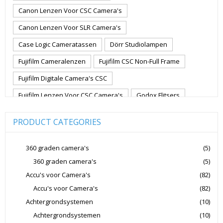
Canon Lenzen Voor CSC Camera's
Canon Lenzen Voor SLR Camera's
Case Logic Cameratassen
Dörr Studiolampen
Fujifilm Cameralenzen
Fujifilm CSC Non-Full Frame
Fujifilm Digitale Camera's CSC
Fujifilm Lenzen Voor CSC Camera's
Godox Flitsers
GoPro
GoPro Action Camera's
Hoya Lensfilters
PRODUCT CATEGORIES
Joby Gorillapods
Joby Statieven
Jupio Accu's Voor Camera's
Kingston Geheugenkaarten
360 graden camera's
(5)
360 graden camera's
(5)
Lowepro Cameratassen
Nikon
Nikon Cameralenzen
Accu's voor Camera's
(82)
Nikon CSC Full Frame
Nikon Digitale Camera's Compact
Accu's voor Camera's
(82)
Nikon Digitale Camera's CSC
Achtergrondsystemen
(10)
Nikon Lenzen Voor SLR Camera's
Achtergrondsystemen
(10)