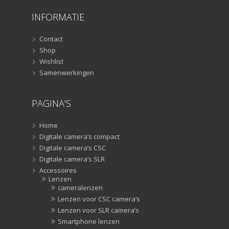
Smartphone statief
(51)
INFORMATIE
Tripods
(47)
Studioflitsers
(3)
Contact
Shop
Studioflitsers
(3)
Wishlist
Studiolampen
(56)
Samenwerkingen
Studiolampen
(56)
televisie afstandsbedieningen
(8)
PAGINA’S
Afstandsbedieningen
(8)
Zonnekappen
(20)
Home
Zonnekappen
(20)
Digitale camera’s compact
Digitale camera’s CSC
Digitale camera’s SLR
Accessoires
Lenzen
cameralenzen
Lenzen voor CSC camera’s
Lenzen voor SLR camera’s
Smartphone lenzen