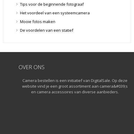
Lensdoppen
(8)
Tips voor de beginnende fotograaf
Lensdoppen
(8)
Het voordeel van een systeemcamera
Lensfilters
(104)
Mooie fotos maken
Lensfilters
(104)
De voordelen van een statief
Lenzen
(9)
Smartphone lenzen
(9)
Snelkoppelplaatjes
(8)
Snelkoppelplaatjes
(8)
OVER ONS
Statiefkoppen
(10)
Statiefkoppen
(10)
Camera bestellen is een initiatief van DigitalSale. Op deze
Statieven
(136)
website vind je een groot assortiment aan camera&#039;s
Gorillapods
(11)
en camera accessoires van diverse aanbieders.
Lampstatieven
(5)
Monopods
(16)
Rigs
(2)
Selfiesticks
(3)
Sliders
(1)