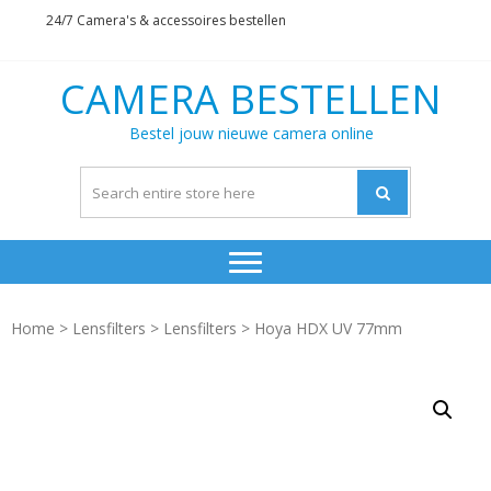
Skip
Skip
24/7 Camera's & accessoires bestellen
to
to
navigation
content
CAMERA BESTELLEN
Bestel jouw nieuwe camera online
Home
>
Lensfilters
>
Lensfilters
> Hoya HDX UV 77mm