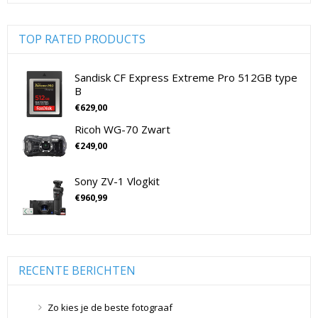
Digitale camera's compact
(51)
Digitale camera's CSC
(70)
TOP RATED PRODUCTS
CSC Full Frame
(29)
CSC non-Full Frame
(41)
Sandisk CF Express Extreme Pro 512GB type
B
Digitale camera's SLR
(15)
€
629,00
SLR Full Frame
(4)
Ricoh WG-70 Zwart
SLR non-Full Frame
(11)
€
249,00
Drones
(11)
Drones
(11)
Sony ZV-1 Vlogkit
Flitsers
(26)
€
960,99
Flitsers
(26)
Geen categorie
(0)
Geheugenkaarten
(76)
Micro SD Geheugenkaarten
(42)
RECENTE BERICHTEN
Overige Geheugenkaarten
(5)
SD Geheugenkaarten
(29)
Zo kies je de beste fotograaf