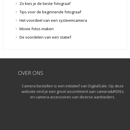
Lensdoppen
(8)
Zo kies je de beste fotograaf
Lensdoppen
(8)
Tips voor de beginnende fotograaf
Lensfilters
(104)
Het voordeel van een systeemcamera
Lensfilters
(104)
Mooie fotos maken
Lenzen
(9)
De voordelen van een statief
Smartphone lenzen
(9)
Snelkoppelplaatjes
(8)
Snelkoppelplaatjes
(8)
Statiefkoppen
(10)
OVER ONS
Statiefkoppen
(10)
Statieven
(136)
Camera bestellen is een initiatief van DigitalSale. Op deze
Gorillapods
(11)
website vind je een groot assortiment aan camera&#039;s
Lampstatieven
(5)
en camera accessoires van diverse aanbieders.
Monopods
(16)
Rigs
(2)
Selfiesticks
(3)
Sliders
(1)