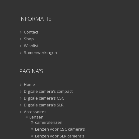
Smartphone statief
(51)
Tripods
(47)
INFORMATIE
Studioflitsers
(3)
Studioflitsers
(3)
Contact
Studiolampen
(56)
Shop
Wishlist
Studiolampen
(56)
Samenwerkingen
televisie afstandsbedieningen
(8)
Afstandsbedieningen
(8)
PAGINA’S
Zonnekappen
(20)
Zonnekappen
(20)
Home
Digitale camera’s compact
Digitale camera’s CSC
Digitale camera’s SLR
Accessoires
Lenzen
cameralenzen
Lenzen voor CSC camera’s
Lenzen voor SLR camera’s