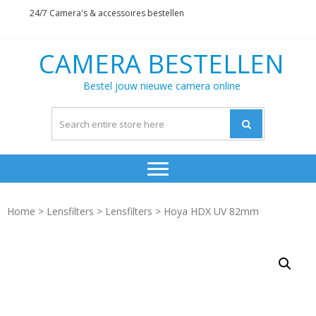
Skip
Skip
24/7 Camera's & accessoires bestellen
to
to
navigation
content
CAMERA BESTELLEN
Bestel jouw nieuwe camera online
Home
>
Lensfilters
>
Lensfilters
> Hoya HDX UV 82mm