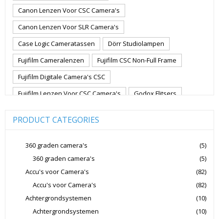
Canon Lenzen Voor CSC Camera's
Canon Lenzen Voor SLR Camera's
Case Logic Cameratassen
Dörr Studiolampen
Fujifilm Cameralenzen
Fujifilm CSC Non-Full Frame
Fujifilm Digitale Camera's CSC
Fujifilm Lenzen Voor CSC Camera's
Godox Flitsers
GoPro
GoPro Action Camera's
Hoya Lensfilters
PRODUCT CATEGORIES
Joby Gorillapods
Joby Statieven
Jupio Accu's Voor Camera's
Kingston Geheugenkaarten
360 graden camera's
(5)
360 graden camera's
(5)
Lowepro Cameratassen
Nikon
Nikon Cameralenzen
Accu's voor Camera's
(82)
Nikon CSC Full Frame
Nikon Digitale Camera's Compact
Accu's voor Camera's
(82)
Nikon Digitale Camera's CSC
Achtergrondsystemen
(10)
Nikon Lenzen Voor SLR Camera's
Achtergrondsystemen
(10)