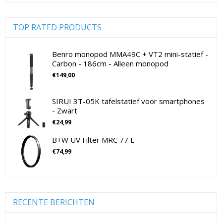
Digitale camera's compact
(51)
Digitale camera's CSC
(70)
TOP RATED PRODUCTS
CSC Full Frame
(29)
CSC non-Full Frame
(41)
Benro monopod MMA49C + VT2 mini-statief -
Carbon - 186cm - Alleen monopod
Digitale camera's SLR
(15)
€
149,00
SLR Full Frame
(4)
SLR non-Full Frame
(11)
SIRUI 3T-05K tafelstatief voor smartphones
Drones
(11)
- Zwart
Drones
(11)
€
24,99
Flitsers
(26)
B+W UV Filter MRC 77 E
Flitsers
(26)
€
74,99
Geen categorie
(0)
Geheugenkaarten
(76)
Micro SD Geheugenkaarten
(42)
Overige Geheugenkaarten
(5)
RECENTE BERICHTEN
SD Geheugenkaarten
(29)