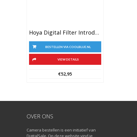
Hoya Digital Filter Introduction Kit 52mm
BESTELLEN VIA COOLBLUE.NL
VIEW DETAILS
€
52,95
OVER ONS
Camera bestellen is een initiatief van
DigitalSale. Op deze website vind je