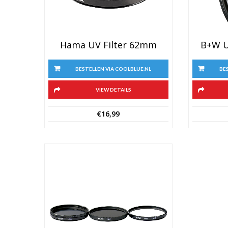
Hama UV Filter 62mm
B+W U
BESTELLEN VIA COOLBLUE.NL
BE
VIEW DETAILS
€
16,99