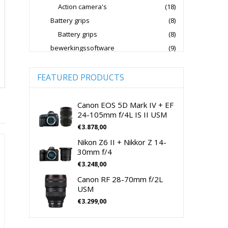
Action camera's
(18)
Jupio Accu's Voor Camera's
Battery grips
(8)
Kingston Geheugenkaarten
Battery grips
(8)
Lowepro Cameratassen
Nikon
bewerkingssoftware
(9)
Software Foto & Video
(9)
Nikon Cameralenzen
Camera's
(0)
FEATURED PRODUCTS
Nikon CSC Full Frame
Digitale camera / Systeemcamera
(0)
Nikon Digitale Camera's Compact
Spiegelreflex camera
(0)
Canon EOS 5D Mark IV + EF
24-105mm f/4L IS II USM
Nikon Digitale Camera's CSC
cameralenzen
(196)
€
3.878,00
Lenzen voor CSC camera's
(115)
Nikon Lenzen Voor SLR Camera's
Nikon Z6 II + Nikkor Z 14-
Lenzen voor SLR camera's
(81)
Panasonic Digitale Camera's CSC
30mm f/4
cameramicrofoons
(36)
€
3.248,00
Peak Design Cameratassen
cameramicrofoons
(36)
Canon RF 28-70mm f/2L
Rode Microphones Cameramicrofoons
Cameratassen
(137)
USM
Cameratassen
(137)
€
3.299,00
Sandisk Geheugenkaarten
Digitale camera's compact
(51)
Sandisk Micro SD Geheugenkaarten
Digitale camera's compact
(51)