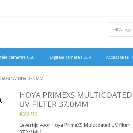
itale camera’s CSC
Digitale camera’s SLR
Accessoires
ated UV filter 37.0MM
HOYA PRIMEXS MULTICOATED
UV FILTER 37.0MM
€
28,99
Levertijd voor Hoya PrimeXS Multicoated UV filter
37.0MM: 1