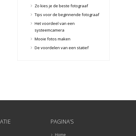
Lensdoppen
(8)
Zo kies je de beste fotograaf
Lensfilters
(104)
Tips voor de beginnende fotograaf
Lensfilters
(104)
Het voordeel van een
Lenzen
(9)
systeemcamera
Smartphone lenzen
(9)
Mooie fotos maken
Snelkoppelplaatjes
(8)
De voordelen van een statief
Snelkoppelplaatjes
(8)
Statiefkoppen
(10)
Statiefkoppen
(10)
Statieven
(136)
Gorillapods
(11)
Lampstatieven
(5)
Monopods
(16)
Rigs
(2)
Selfiesticks
(3)
ATIE
PAGINA’S
Sliders
(1)
Smartphone statief
(51)
Home