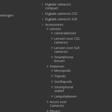
Digitale camera’s
Tripods
(47)
compact
Studioflitsers
(3)
Digitale camera’s CSC
erkingen
Studioflitsers
(3)
Digitale camera’s SLR
Accessoires
Studiolampen
(56)
Lenzen
Studiolampen
(56)
cameralenzen
televisie afstandsbedieningen
(8)
Lenzen voor CSC
camera’s
Afstandsbedieningen
(8)
Lenzen voor SLR
camera’s
Zonnekappen
(20)
Smartphone
Zonnekappen
(20)
lenzen
Statieven
Monopods
Tripods
Gorillapods
Smartphone
statief
Lampstatieven
Accu’s voor
Camera’s
Flitsers