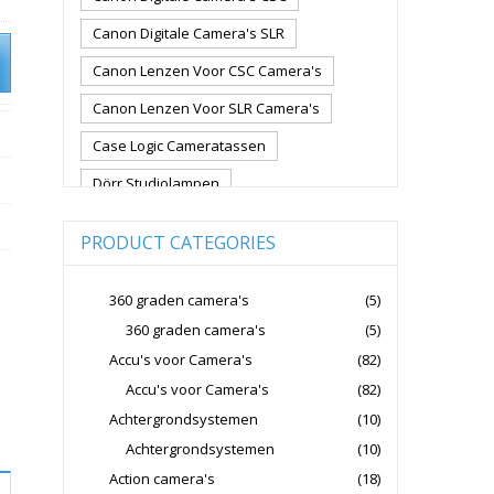
Canon Digitale Camera's SLR
Canon Lenzen Voor CSC Camera's
Canon Lenzen Voor SLR Camera's
Case Logic Cameratassen
Dörr Studiolampen
Fujifilm Cameralenzen
PRODUCT CATEGORIES
Fujifilm CSC Non-Full Frame
Fujifilm Digitale Camera's CSC
360 graden camera's
(5)
360 graden camera's
(5)
Fujifilm Lenzen Voor CSC Camera's
Accu's voor Camera's
(82)
Godox Flitsers
GoPro
Accu's voor Camera's
(82)
GoPro Action Camera's
Achtergrondsystemen
(10)
Hoya Lensfilters
Joby Gorillapods
Achtergrondsystemen
(10)
Action camera's
(18)
Joby Statieven