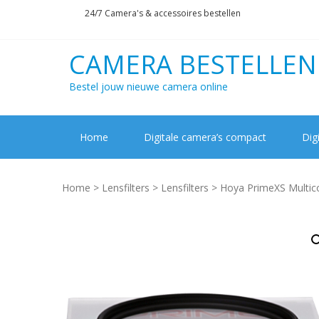
Skip
Skip
24/7 Camera's & accessoires bestellen
to
to
navigation
content
CAMERA BESTELLEN
Bestel jouw nieuwe camera online
Home
Digitale camera’s compact
Dig
Home
>
Lensfilters
>
Lensfilters
> Hoya PrimeXS Multico