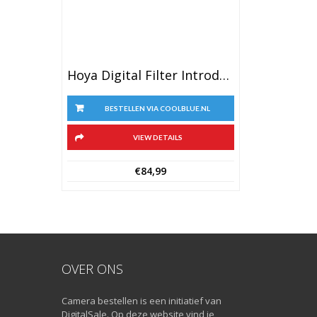
Hoya Digital Filter Introduction Kit 77mm
BESTELLEN VIA COOLBLUE.NL
VIEW DETAILS
€
84,99
OVER ONS
Camera bestellen is een initiatief van
DigitalSale. Op deze website vind je