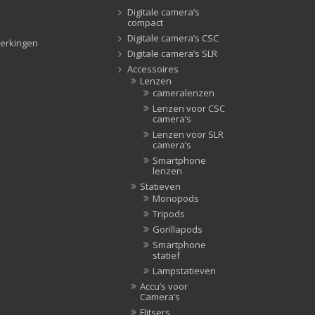
Digitale camera’s
Tripods
(47)
compact
Studioflitsers
(3)
Digitale camera’s CSC
erkingen
Studioflitsers
(3)
Digitale camera’s SLR
Accessoires
Studiolampen
(56)
Lenzen
Studiolampen
(56)
cameralenzen
televisie afstandsbedieningen
(8)
Lenzen voor CSC
camera’s
Afstandsbedieningen
(8)
Lenzen voor SLR
camera’s
Zonnekappen
(20)
Smartphone
Zonnekappen
(20)
lenzen
Statieven
Monopods
Tripods
Gorillapods
Smartphone
statief
Lampstatieven
Accu’s voor
Camera’s
Flitsers