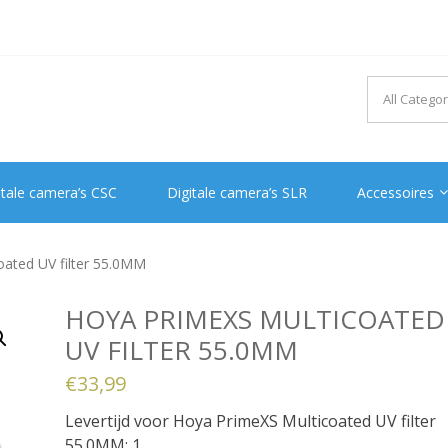
itale camera’s CSC
Digitale camera’s SLR
Accessoires
ated UV filter 55.0MM
HOYA PRIMEXS MULTICOATED
UV FILTER 55.0MM
€
33,99
Levertijd voor Hoya PrimeXS Multicoated UV filter
55.0MM: 1