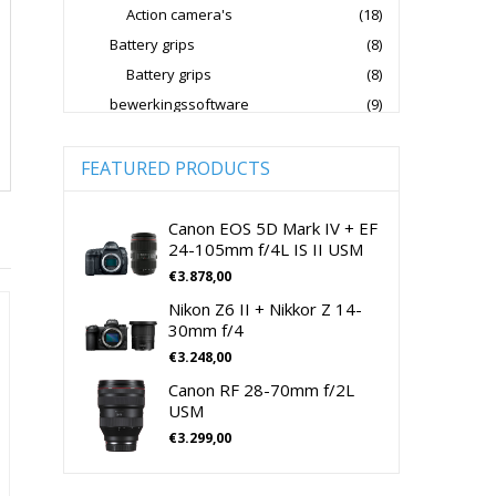
Action camera's
(18)
Jupio Accu's Voor Camera's
Battery grips
(8)
Kingston Geheugenkaarten
Battery grips
(8)
Lowepro Cameratassen
Nikon
bewerkingssoftware
(9)
Software Foto & Video
(9)
Nikon Cameralenzen
Camera's
(0)
FEATURED PRODUCTS
Nikon CSC Full Frame
Digitale camera / Systeemcamera
(0)
Nikon Digitale Camera's Compact
Spiegelreflex camera
(0)
Canon EOS 5D Mark IV + EF
24-105mm f/4L IS II USM
Nikon Digitale Camera's CSC
cameralenzen
(196)
€
3.878,00
Lenzen voor CSC camera's
(115)
Nikon Lenzen Voor SLR Camera's
Nikon Z6 II + Nikkor Z 14-
Lenzen voor SLR camera's
(81)
Panasonic Digitale Camera's CSC
30mm f/4
cameramicrofoons
(36)
€
3.248,00
Peak Design Cameratassen
cameramicrofoons
(36)
Canon RF 28-70mm f/2L
Rode Microphones Cameramicrofoons
Cameratassen
(137)
USM
Cameratassen
(137)
€
3.299,00
Sandisk Geheugenkaarten
Digitale camera's compact
(51)
Sandisk Micro SD Geheugenkaarten
Digitale camera's compact
(51)