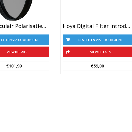
Hoya Digital Filter Introduction Kit 62mm
B+W Circulair Polarisatiefilter 77 E
BESTELLEN VIA COOLBLUE.NL
STELLEN VIA COOLBLUE.NL
VIEW DETAILS
VIEW DETAILS
€
59,00
€
101,99