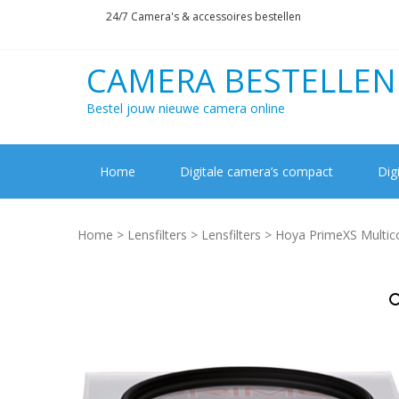
Skip
Skip
24/7 Camera's & accessoires bestellen
to
to
navigation
content
CAMERA BESTELLEN
Bestel jouw nieuwe camera online
Home
Digitale camera’s compact
Dig
Home
>
Lensfilters
>
Lensfilters
> Hoya PrimeXS Multico