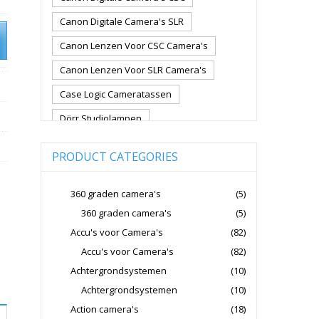
Canon Digitale Camera's SLR
Canon Lenzen Voor CSC Camera's
Canon Lenzen Voor SLR Camera's
Case Logic Cameratassen
Dörr Studiolampen
Fujifilm Cameralenzen
PRODUCT CATEGORIES
Fujifilm CSC Non-Full Frame
Fujifilm Digitale Camera's CSC
360 graden camera's
(5)
360 graden camera's
(5)
Fujifilm Lenzen Voor CSC Camera's
Accu's voor Camera's
(82)
Godox Flitsers
GoPro
Accu's voor Camera's
(82)
GoPro Action Camera's
Achtergrondsystemen
(10)
Hoya Lensfilters
Joby Gorillapods
Achtergrondsystemen
(10)
Action camera's
(18)
Joby Statieven