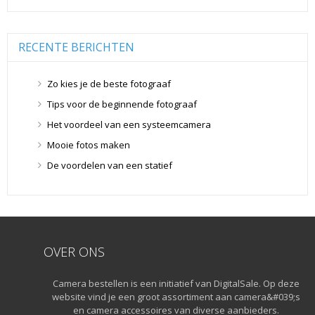
Overige Geheugenkaarten
(5)
SD Geheugenkaarten
(29)
RECENTE BERICHTEN
Lensdoppen
(8)
Lensdoppen
(8)
Zo kies je de beste fotograaf
Lensfilters
(104)
Tips voor de beginnende fotograaf
Lensfilters
(104)
Het voordeel van een systeemcamera
Lenzen
(9)
Mooie fotos maken
Smartphone lenzen
(9)
De voordelen van een statief
Snelkoppelplaatjes
(8)
Snelkoppelplaatjes
(8)
Statiefkoppen
(10)
Statiefkoppen
(10)
Statieven
(136)
OVER ONS
Gorillapods
(11)
Camera bestellen is een initiatief van DigitalSale. Op deze
Lampstatieven
(5)
website vind je een groot assortiment aan camera&#039;s
Monopods
(16)
en camera accessoires van diverse aanbieders.