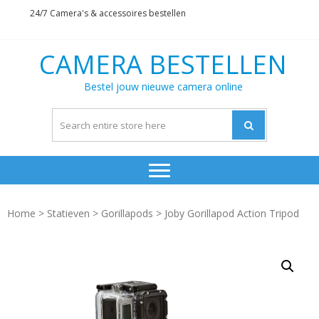
Skip
Skip
24/7 Camera's & accessoires bestellen
to
to
navigation
content
CAMERA BESTELLEN
Bestel jouw nieuwe camera online
Home
>
Statieven
>
Gorillapods
> Joby Gorillapod Action Tripod