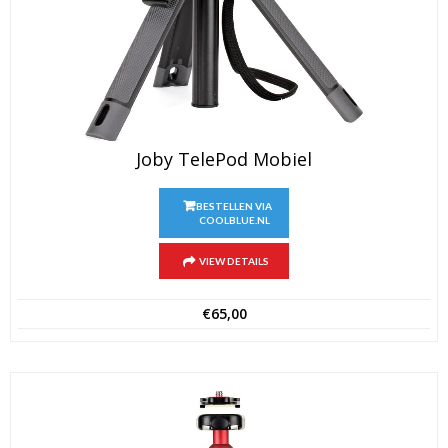
Joby TelePod Mobiel
BESTELLEN VIA
COOLBLUE.NL
VIEW DETAILS
€
65,00