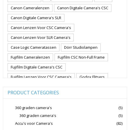
Canon Cameralenzen
Canon Digitale Camera's CSC
Canon Digitale Camera's SLR
Canon Lenzen Voor CSC Camera's
Canon Lenzen Voor SLR Camera's
Case Logic Cameratassen
Dörr Studiolampen
Fujifilm Cameralenzen
Fujifilm CSC Non-Full Frame
Fujifilm Digitale Camera's CSC
Fujifilm Lenzen Voor CSC Camera's
Godox Flitsers
GoPro
GoPro Action Camera's
Hoya Lensfilters
PRODUCT CATEGORIES
Joby Gorillapods
Joby Statieven
Jupio Accu's Voor Camera's
Kingston Geheugenkaarten
360 graden camera's
(5)
360 graden camera's
(5)
Lowepro Cameratassen
Nikon
Nikon Cameralenzen
Accu's voor Camera's
(82)
Nikon CSC Full Frame
Nikon Digitale Camera's Compact