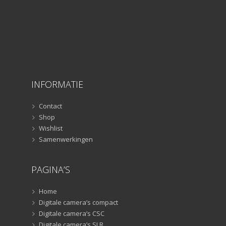
Rigs
(2)
Selfiesticks
(3)
Sliders
(1)
Smartphone statief
(51)
Tripods
(47)
Studioflitsers
(3)
INFORMATIE
Studioflitsers
(3)
Studiolampen
(56)
Contact
Studiolampen
(56)
Shop
televisie afstandsbedieningen
(8)
Wishlist
Samenwerkingen
Afstandsbedieningen
(8)
Zonnekappen
(20)
PAGINA’S
Zonnekappen
(20)
Home
Digitale camera’s compact
Digitale camera’s CSC
Digitale camera’s SLR