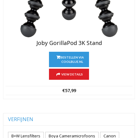
Joby GorillaPod 3K Stand
BESTELLEN VIA
COOLBLUE.NL
VIEW DETAILS
€
57,99
VERFIJNEN
B+W Lensfilters
Boya Cameramicrofoons
Canon