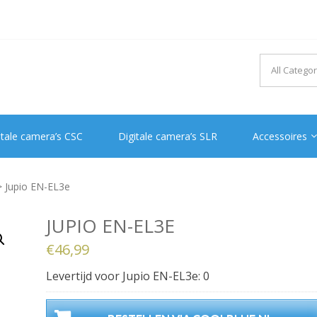
itale camera’s CSC
Digitale camera’s SLR
Accessoires
 Jupio EN-EL3e
JUPIO EN-EL3E
€
46,99
Levertijd voor Jupio EN-EL3e: 0