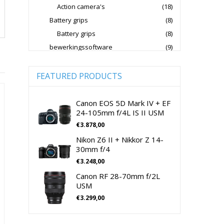
Action camera's
(18)
Jupio Accu's Voor Camera's
Battery grips
(8)
Kingston Geheugenkaarten
Battery grips
(8)
Lowepro Cameratassen
Nikon
bewerkingssoftware
(9)
Software Foto & Video
(9)
Nikon Cameralenzen
Camera's
(0)
FEATURED PRODUCTS
Nikon CSC Full Frame
Digitale camera / Systeemcamera
(0)
Nikon Digitale Camera's Compact
Spiegelreflex camera
(0)
Canon EOS 5D Mark IV + EF
24-105mm f/4L IS II USM
Nikon Digitale Camera's CSC
cameralenzen
(196)
€
3.878,00
Lenzen voor CSC camera's
(115)
Nikon Lenzen Voor SLR Camera's
Nikon Z6 II + Nikkor Z 14-
Lenzen voor SLR camera's
(81)
Panasonic Digitale Camera's CSC
30mm f/4
cameramicrofoons
(36)
€
3.248,00
Peak Design Cameratassen
cameramicrofoons
(36)
Canon RF 28-70mm f/2L
Rode Microphones Cameramicrofoons
Cameratassen
(137)
USM
Cameratassen
(137)
€
3.299,00
Sandisk Geheugenkaarten
Digitale camera's compact
(51)
Sandisk Micro SD Geheugenkaarten
Digitale camera's compact
(51)