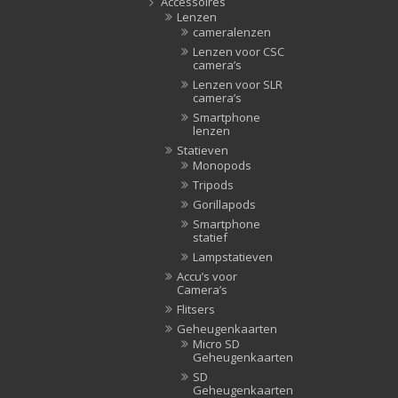
Accessoires
Lenzen
Tripods
(47)
cameralenzen
Studioflitsers
(3)
Lenzen voor CSC
camera’s
Studioflitsers
(3)
Lenzen voor SLR
Studiolampen
(56)
camera’s
Studiolampen
(56)
Smartphone
lenzen
televisie afstandsbedieningen
(8)
Statieven
Afstandsbedieningen
(8)
Monopods
Tripods
Zonnekappen
(20)
Gorillapods
Zonnekappen
(20)
Smartphone
statief
Lampstatieven
Accu’s voor
Camera’s
Flitsers
Geheugenkaarten
Micro SD
Geheugenkaarten
SD
Geheugenkaarten