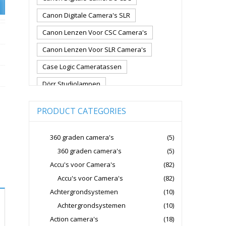
Canon Digitale Camera's SLR
Canon Lenzen Voor CSC Camera's
Canon Lenzen Voor SLR Camera's
Case Logic Cameratassen
Dörr Studiolampen
Fujifilm Cameralenzen
PRODUCT CATEGORIES
Fujifilm CSC Non-Full Frame
Fujifilm Digitale Camera's CSC
360 graden camera's
(5)
360 graden camera's
(5)
Fujifilm Lenzen Voor CSC Camera's
Accu's voor Camera's
(82)
Godox Flitsers
GoPro
Accu's voor Camera's
(82)
GoPro Action Camera's
Achtergrondsystemen
(10)
Hoya Lensfilters
Joby Gorillapods
Achtergrondsystemen
(10)
Action camera's
(18)
Joby Statieven