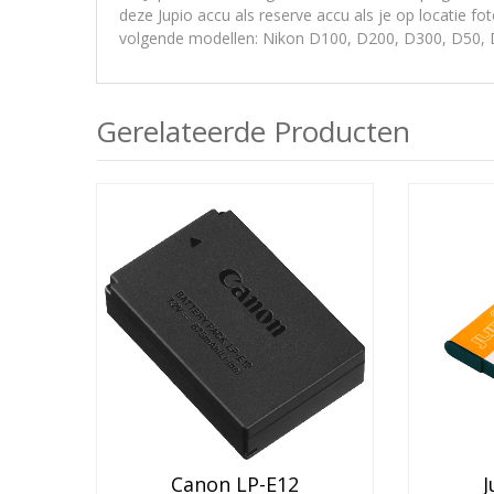
deze Jupio accu als reserve accu als je op locatie fo
volgende modellen: Nikon D100, D200, D300, D50, 
Gerelateerde Producten
J
Canon LP-E12