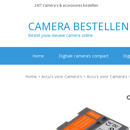
Skip
Skip
24/7 Camera's & accessoires bestellen
to
to
navigation
content
CAMERA BESTELLEN
Bestel jouw nieuwe camera online
Home
Digitale camera’s compact
Dig
Home
>
Accu's voor Camera's
>
Accu's voor Camera's
>