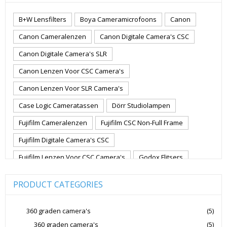
B+W Lensfilters
Boya Cameramicrofoons
Canon
Canon Cameralenzen
Canon Digitale Camera's CSC
Canon Digitale Camera's SLR
Canon Lenzen Voor CSC Camera's
Canon Lenzen Voor SLR Camera's
Case Logic Cameratassen
Dörr Studiolampen
Fujifilm Cameralenzen
Fujifilm CSC Non-Full Frame
Fujifilm Digitale Camera's CSC
Fujifilm Lenzen Voor CSC Camera's
Godox Flitsers
GoPro
GoPro Action Camera's
Hoya Lensfilters
PRODUCT CATEGORIES
Joby Gorillapods
Joby Statieven
Jupio Accu's Voor Camera's
Kingston Geheugenkaarten
360 graden camera's
(5)
360 graden camera's
(5)
Lowepro Cameratassen
Nikon
Nikon Cameralenzen