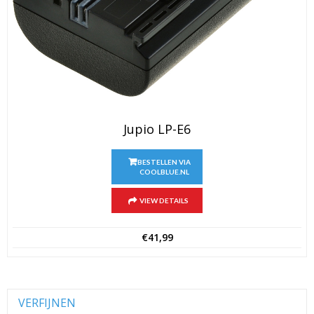
Jupio LP-E6
BESTELLEN VIA
COOLBLUE.NL
VIEW DETAILS
€
41,99
VERFIJNEN