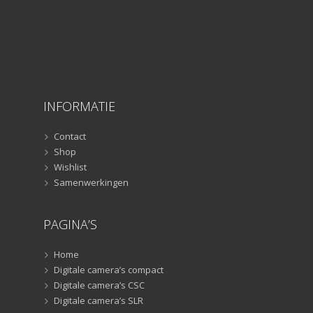
Lampstatieven
(5)
Monopods
(16)
Rigs
(2)
Selfiesticks
(3)
Sliders
(1)
Smartphone statief
(51)
INFORMATIE
Tripods
(47)
Studioflitsers
(3)
Contact
Studioflitsers
(3)
Shop
Wishlist
Studiolampen
(56)
Samenwerkingen
Studiolampen
(56)
televisie afstandsbedieningen
(8)
PAGINA’S
Afstandsbedieningen
(8)
Zonnekappen
(20)
Home
Zonnekappen
(20)
Digitale camera’s compact
Digitale camera’s CSC
Digitale camera’s SLR