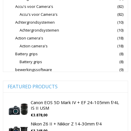
Accu's voor Camera's
(82)
Nikon CSC Full Frame
Nikon Digitale Camera's Compact
Accu's voor Camera's
(82)
Nikon Digitale Camera's CSC
Achtergrondsystemen
(10)
Nikon Lenzen Voor SLR Camera's
Achtergrondsystemen
(10)
Action camera's
(18)
Panasonic Digitale Camera's CSC
Action camera's
(18)
Peak Design Cameratassen
Battery grips
(8)
Rode Microphones Cameramicrofoons
Battery grips
(8)
Sandisk Geheugenkaarten
bewerkingssoftware
(9)
Software Foto & Video
(9)
Sandisk Micro SD Geheugenkaarten
Camera's
(0)
FEATURED PRODUCTS
Sandisk SD Geheugenkaarten
Sigma Cameralenzen
Digitale camera / Systeemcamera
(0)
Sigma Lenzen Voor CSC Camera's
Spiegelreflex camera
(0)
Canon EOS 5D Mark IV + EF 24-105mm f/4L
IS II USM
Sigma Lenzen Voor SLR Camera's
Sony
cameralenzen
(196)
€
3.878,00
Lenzen voor CSC camera's
(115)
Sony Cameralenzen
Sony Digitale Camera's Compact
Nikon Z6 II + Nikkor Z 14-30mm f/4
Lenzen voor SLR camera's
(81)
Sony Digitale Camera's CSC
€
3.248,00