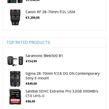
cameramicrofoons
(36)
Sony Lenzen Voor CSC Camera's
Tamron Cameralenzen
cameramicrofoons
(36)
Canon RF 28-70mm f/2L USM
Tamron Lenzen Voor SLR Camera's
Cameratassen
(137)
€
3.299,00
Cameratassen
(137)
Digitale camera's compact
(51)
Digitale camera's compact
(51)
Digitale camera's CSC
(70)
TOP RATED PRODUCTS
CSC Full Frame
(29)
CSC non-Full Frame
(41)
Saramonic Blink500 B1
Digitale camera's SLR
(15)
€
154,99
SLR Full Frame
(4)
Sigma 28-70mm f/2.8 DG DN Contemporary
SLR non-Full Frame
(11)
Sony E-mount
Drones
(11)
€
849,00
Drones
(11)
Sandisk SDHC Extreme Pro 32GB 300MB/s
Flitsers
(26)
C10 UHS-II
Flitsers
(26)
€
86,00
Geen categorie
(0)