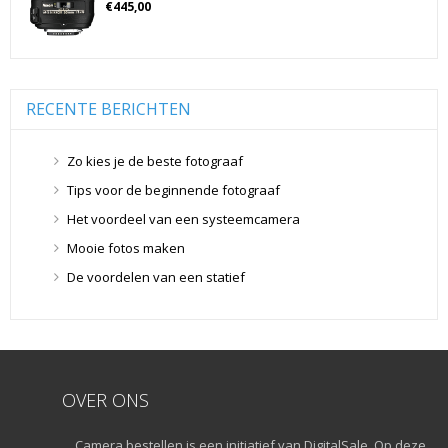
Geheugenkaarten
(76)
€
445,00
Micro SD Geheugenkaarten
(42)
Overige Geheugenkaarten
(5)
SD Geheugenkaarten
(29)
RECENTE BERICHTEN
Lensdoppen
(8)
Lensdoppen
(8)
Zo kies je de beste fotograaf
Lensfilters
(104)
Tips voor de beginnende fotograaf
Lensfilters
(104)
Het voordeel van een systeemcamera
Lenzen
(9)
Smartphone lenzen
(9)
Mooie fotos maken
Snelkoppelplaatjes
(8)
De voordelen van een statief
Snelkoppelplaatjes
(8)
Statiefkoppen
(10)
Statiefkoppen
(10)
Statieven
(136)
OVER ONS
Gorillapods
(11)
Lampstatieven
(5)
Camera bestellen is een initiatief van DigitalSale. Op deze