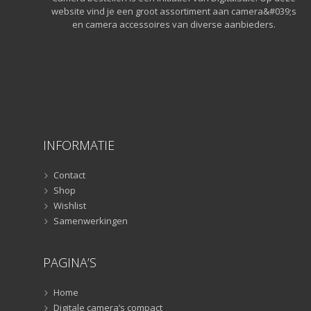
Monopods
(16)
website vind je een groot assortiment aan camera&#039;s
en camera accessoires van diverse aanbieders.
Rigs
(2)
Selfiesticks
(3)
Sliders
(1)
Smartphone statief
(51)
Tripods
(47)
Studioflitsers
(3)
Studioflitsers
(3)
INFORMATIE
Studiolampen
(56)
Contact
Studiolampen
(56)
Shop
televisie afstandsbedieningen
(8)
Wishlist
Afstandsbedieningen
(8)
Samenwerkingen
Zonnekappen
(20)
Zonnekappen
(20)
PAGINA’S
Home
Digitale camera’s compact