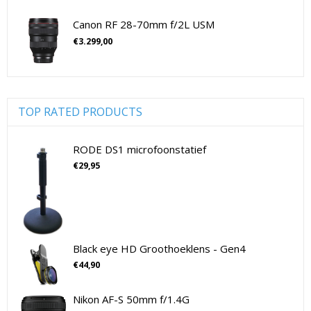
Sony Lenzen Voor CSC Camera's
Tamron Cameralenzen
cameramicrofoons
(36)
Canon RF 28-70mm f/2L USM
Tamron Lenzen Voor SLR Camera's
Cameratassen
(137)
€
3.299,00
Cameratassen
(137)
Digitale camera's compact
(51)
Digitale camera's compact
(51)
Digitale camera's CSC
(70)
TOP RATED PRODUCTS
CSC Full Frame
(29)
CSC non-Full Frame
(41)
RODE DS1 microfoonstatief
Digitale camera's SLR
(15)
€
29,95
SLR Full Frame
(4)
SLR non-Full Frame
(11)
Drones
(11)
Drones
(11)
Black eye HD Groothoeklens - Gen4
Flitsers
(26)
€
44,90
Flitsers
(26)
Geen categorie
(0)
Nikon AF-S 50mm f/1.4G