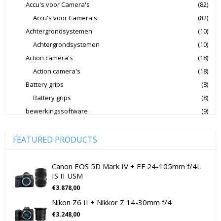
Accu's voor Camera's
(82)
Nikon CSC Full Frame
Nikon Digitale Camera's Compact
Accu's voor Camera's
(82)
Nikon Digitale Camera's CSC
Achtergrondsystemen
(10)
Nikon Lenzen Voor SLR Camera's
Achtergrondsystemen
(10)
Action camera's
(18)
Panasonic Digitale Camera's CSC
Action camera's
(18)
Peak Design Cameratassen
Battery grips
(8)
Rode Microphones Cameramicrofoons
Battery grips
(8)
Sandisk Geheugenkaarten
bewerkingssoftware
(9)
Software Foto & Video
(9)
Sandisk Micro SD Geheugenkaarten
Camera's
(0)
FEATURED PRODUCTS
Sandisk SD Geheugenkaarten
Sigma Cameralenzen
Digitale camera / Systeemcamera
(0)
Sigma Lenzen Voor CSC Camera's
Spiegelreflex camera
(0)
Canon EOS 5D Mark IV + EF 24-105mm f/4L
IS II USM
Sigma Lenzen Voor SLR Camera's
Sony
cameralenzen
(196)
€
3.878,00
Lenzen voor CSC camera's
(115)
Sony Cameralenzen
Sony Digitale Camera's Compact
Nikon Z6 II + Nikkor Z 14-30mm f/4
Lenzen voor SLR camera's
(81)
Sony Digitale Camera's CSC
€
3.248,00
cameramicrofoons
(36)