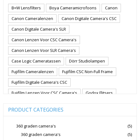
B+W Lensfilters
Boya Cameramicrofoons
Canon
Canon Cameralenzen
Canon Digitale Camera's CSC
Canon Digitale Camera's SLR
Canon Lenzen Voor CSC Camera's
Canon Lenzen Voor SLR Camera's
Case Logic Cameratassen
Dörr Studiolampen
Fujifilm Cameralenzen
Fujifilm CSC Non-Full Frame
Fujifilm Digitale Camera's CSC
Fujifilm Lenzen Voor CSC Camera's
Godox Flitsers
GoPro
GoPro Action Camera's
Hoya Lensfilters
PRODUCT CATEGORIES
Joby Gorillapods
Joby Statieven
Jupio Accu's Voor Camera's
Kingston Geheugenkaarten
360 graden camera's
(5)
360 graden camera's
(5)
Lowepro Cameratassen
Nikon
Nikon Cameralenzen