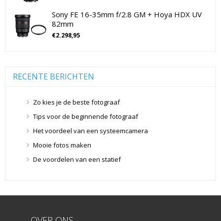
Drones
(11)
Sony FE 16-35mm f/2.8 GM + Hoya HDX UV
Flitsers
(26)
82mm
Flitsers
(26)
€
2.298,95
Geen categorie
(0)
Geheugenkaarten
(76)
Micro SD Geheugenkaarten
(42)
RECENTE BERICHTEN
Overige Geheugenkaarten
(5)
SD Geheugenkaarten
(29)
Zo kies je de beste fotograaf
Lensdoppen
(8)
Tips voor de beginnende fotograaf
Lensdoppen
(8)
Het voordeel van een systeemcamera
Lensfilters
(104)
Mooie fotos maken
Lensfilters
(104)
De voordelen van een statief
Lenzen
(9)
Smartphone lenzen
(9)
Snelkoppelplaatjes
(8)
Snelkoppelplaatjes
(8)
OVER ONS
Statiefkoppen
(10)