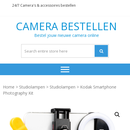
Skip
Skip
24/7 Camera's & accessoires bestellen
to
to
navigation
content
CAMERA BESTELLEN
Bestel jouw nieuwe camera online
Home
>
Studiolampen
>
Studiolampen
> Kodak Smartphone
Photography Kit