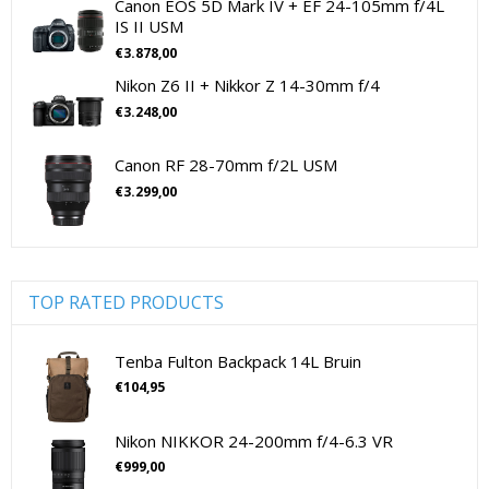
Spiegelreflex camera
(0)
Canon EOS 5D Mark IV + EF 24-105mm f/4L
IS II USM
Sigma Lenzen Voor SLR Camera's
Sony
cameralenzen
(196)
€
3.878,00
Lenzen voor CSC camera's
(115)
Sony Cameralenzen
Sony Digitale Camera's Compact
Nikon Z6 II + Nikkor Z 14-30mm f/4
Lenzen voor SLR camera's
(81)
Sony Digitale Camera's CSC
€
3.248,00
cameramicrofoons
(36)
Sony Lenzen Voor CSC Camera's
Tamron Cameralenzen
cameramicrofoons
(36)
Canon RF 28-70mm f/2L USM
Tamron Lenzen Voor SLR Camera's
Cameratassen
(137)
€
3.299,00
Cameratassen
(137)
Digitale camera's compact
(51)
Digitale camera's compact
(51)
Digitale camera's CSC
(70)
TOP RATED PRODUCTS
CSC Full Frame
(29)
CSC non-Full Frame
(41)
Tenba Fulton Backpack 14L Bruin
Digitale camera's SLR
(15)
€
104,95
SLR Full Frame
(4)
Nikon NIKKOR 24-200mm f/4-6.3 VR
SLR non-Full Frame
(11)
€
999,00
Drones
(11)