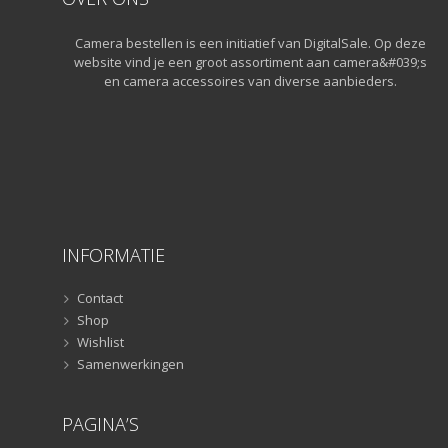
Statiefkoppen
(10)
Camera bestellen is een initiatief van DigitalSale. Op deze
Statieven
(136)
website vind je een groot assortiment aan camera&#039;s
Gorillapods
(11)
en camera accessoires van diverse aanbieders.
Lampstatieven
(5)
Monopods
(16)
Rigs
(2)
Selfiesticks
(3)
Sliders
(1)
Smartphone statief
(51)
INFORMATIE
Tripods
(47)
Studioflitsers
(3)
Contact
Shop
Studioflitsers
(3)
Wishlist
Studiolampen
(56)
Samenwerkingen
Studiolampen
(56)
televisie afstandsbedieningen
(8)
PAGINA’S
Afstandsbedieningen
(8)