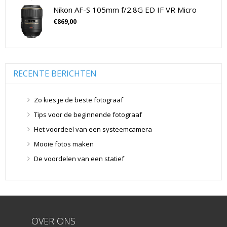
Nikon AF-S 105mm f/2.8G ED IF VR Micro
Flitsers
(26)
€
869,00
Geen categorie
(0)
Geheugenkaarten
(76)
Micro SD Geheugenkaarten
(42)
Overige Geheugenkaarten
(5)
RECENTE BERICHTEN
SD Geheugenkaarten
(29)
Lensdoppen
(8)
Zo kies je de beste fotograaf
Lensdoppen
(8)
Tips voor de beginnende fotograaf
Lensfilters
(104)
Het voordeel van een systeemcamera
Lensfilters
(104)
Mooie fotos maken
Lenzen
(9)
De voordelen van een statief
Smartphone lenzen
(9)
Snelkoppelplaatjes
(8)
Snelkoppelplaatjes
(8)
Statiefkoppen
(10)
Statiefkoppen
(10)
OVER ONS