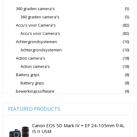
Jupio Accu's Voor Camera's
Kingston Geheugenkaarten
360 graden camera's
(5)
360 graden camera's
(5)
Lowepro Cameratassen
Nikon
Nikon Cameralenzen
Accu's voor Camera's
(82)
Nikon CSC Full Frame
Nikon Digitale Camera's Compact
Accu's voor Camera's
(82)
Nikon Digitale Camera's CSC
Achtergrondsystemen
(10)
Nikon Lenzen Voor SLR Camera's
Achtergrondsystemen
(10)
Action camera's
(18)
Panasonic Digitale Camera's CSC
Action camera's
(18)
Peak Design Cameratassen
Battery grips
(8)
Rode Microphones Cameramicrofoons
Battery grips
(8)
Sandisk Geheugenkaarten
bewerkingssoftware
(9)
Software Foto & Video
(9)
Sandisk Micro SD Geheugenkaarten
Camera's
(0)
FEATURED PRODUCTS
Sandisk SD Geheugenkaarten
Sigma Cameralenzen
Digitale camera / Systeemcamera
(0)
Sigma Lenzen Voor CSC Camera's
Spiegelreflex camera
(0)
Canon EOS 5D Mark IV + EF 24-105mm f/4L
IS II USM
Sigma Lenzen Voor SLR Camera's
Sony
cameralenzen
(196)