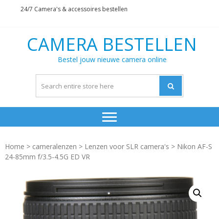
Skip
Skip
24/7 Camera's & accessoires bestellen
to
to
navigation
content
CAMERA BESTELLEN
Bestel jouw nieuwe camera online
Home
>
cameralenzen
>
Lenzen voor SLR camera's
> Nikon AF-S
24-85mm f/3.5-4.5G ED VR