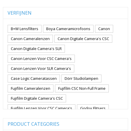
VERFIJNEN
B+W Lensfilters
Boya Cameramicrofoons
Canon
Canon Cameralenzen
Canon Digitale Camera's CSC
Canon Digitale Camera's SLR
Canon Lenzen Voor CSC Camera's
Canon Lenzen Voor SLR Camera's
Case Logic Cameratassen
Dörr Studiolampen
Fujifilm Cameralenzen
Fujifilm CSC Non-Full Frame
Fujifilm Digitale Camera's CSC
Fujifilm Lenzen Voor CSC Camera's
Godox Flitsers
GoPro
GoPro Action Camera's
Hoya Lensfilters
PRODUCT CATEGORIES
Joby Gorillapods
Joby Statieven