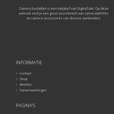
Statieven
(136)
Camera bestellen is een initiatief van DigitalSale. Op deze
Gorillapods
(11)
website vind je een groot assortiment aan camera&#039;s
Lampstatieven
(5)
en camera accessoires van diverse aanbieders.
Monopods
(16)
Rigs
(2)
Selfiesticks
(3)
Sliders
(1)
Smartphone statief
(51)
Tripods
(47)
INFORMATIE
Studioflitsers
(3)
Studioflitsers
(3)
Contact
Studiolampen
(56)
Shop
Studiolampen
(56)
Wishlist
Samenwerkingen
televisie afstandsbedieningen
(8)
Afstandsbedieningen
(8)
PAGINA’S
Zonnekappen
(20)
Zonnekappen
(20)