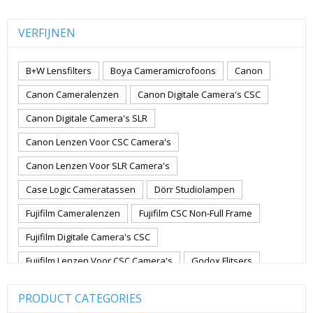
VERFIJNEN
B+W Lensfilters
Boya Cameramicrofoons
Canon
Canon Cameralenzen
Canon Digitale Camera's CSC
Canon Digitale Camera's SLR
Canon Lenzen Voor CSC Camera's
Canon Lenzen Voor SLR Camera's
Case Logic Cameratassen
Dörr Studiolampen
Fujifilm Cameralenzen
Fujifilm CSC Non-Full Frame
Fujifilm Digitale Camera's CSC
Fujifilm Lenzen Voor CSC Camera's
Godox Flitsers
GoPro
GoPro Action Camera's
Hoya Lensfilters
PRODUCT CATEGORIES
Joby Gorillapods
Joby Statieven