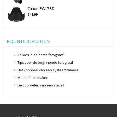
Flitsers
(26)
Canon EW-78D
Geen categorie
(0)
€
48,99
Geheugenkaarten
(76)
Micro SD Geheugenkaarten
(42)
Overige Geheugenkaarten
(5)
RECENTE BERICHTEN
SD Geheugenkaarten
(29)
Lensdoppen
(8)
Zo kies je de beste fotograaf
Lensdoppen
(8)
Tips voor de beginnende fotograaf
Lensfilters
(104)
Het voordeel van een systeemcamera
Lensfilters
(104)
Lenzen
(9)
Mooie fotos maken
Smartphone lenzen
(9)
De voordelen van een statief
Snelkoppelplaatjes
(8)
Snelkoppelplaatjes
(8)
Statiefkoppen
(10)
Statiefkoppen
(10)