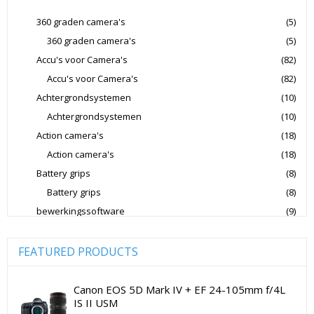
Jupio Accu's Voor Camera's
Kingston Geheugenkaarten
360 graden camera's
(5)
360 graden camera's
(5)
Lowepro Cameratassen
Nikon
Nikon Cameralenzen
Accu's voor Camera's
(82)
Nikon CSC Full Frame
Nikon Digitale Camera's Compact
Accu's voor Camera's
(82)
Nikon Digitale Camera's CSC
Achtergrondsystemen
(10)
Nikon Lenzen Voor SLR Camera's
Achtergrondsystemen
(10)
Action camera's
(18)
Panasonic Digitale Camera's CSC
Action camera's
(18)
Peak Design Cameratassen
Battery grips
(8)
Rode Microphones Cameramicrofoons
Battery grips
(8)
Sandisk Geheugenkaarten
bewerkingssoftware
(9)
Software Foto & Video
(9)
Sandisk Micro SD Geheugenkaarten
Camera's
(0)
FEATURED PRODUCTS
Sandisk SD Geheugenkaarten
Sigma Cameralenzen
Digitale camera / Systeemcamera
(0)
Sigma Lenzen Voor CSC Camera's
Spiegelreflex camera
(0)
Canon EOS 5D Mark IV + EF 24-105mm f/4L
IS II USM
Sigma Lenzen Voor SLR Camera's
Sony
cameralenzen
(196)