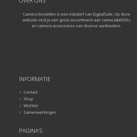
OVER ONS
Statieven
(136)
Gorillapods
(11)
Camera bestellen is een initiatief van DigitalSale. Op deze
Lampstatieven
(5)
website vind je een groot assortiment aan camera&#039;s
en camera accessoires van diverse aanbieders.
Monopods
(16)
Rigs
(2)
Selfiesticks
(3)
Sliders
(1)
Smartphone statief
(51)
Tripods
(47)
Studioflitsers
(3)
INFORMATIE
Studioflitsers
(3)
Contact
Studiolampen
(56)
Shop
Studiolampen
(56)
Wishlist
televisie afstandsbedieningen
(8)
Samenwerkingen
Afstandsbedieningen
(8)
Zonnekappen
(20)
PAGINA’S
Zonnekappen
(20)