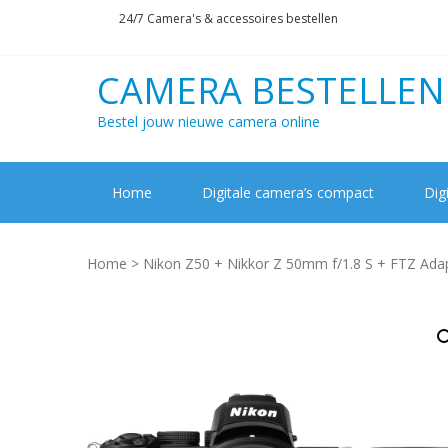
Skip
Skip
24/7 Camera's & accessoires bestellen
to
to
navigation
content
CAMERA BESTELLEN
Bestel jouw nieuwe camera online
Home
Digitale camera’s compact
Dig
Home
> Nikon Z50 + Nikkor Z 50mm f/1.8 S + FTZ Ada