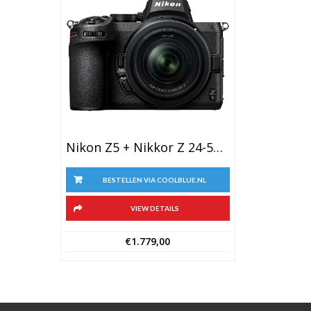
Nikon Z5 + Nikkor Z 24-50mm F/4-6.3 + FTZ Adapter
BESTELLEN VIA COOLBLUE.NL
VIEW DETAILS
€
1.779,00