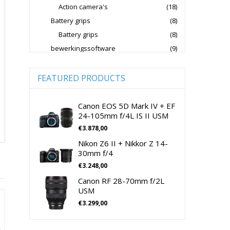
Action camera's
(18)
Jupio Accu's Voor Camera's
Battery grips
(8)
Kingston Geheugenkaarten
Battery grips
(8)
Lowepro Cameratassen
Nikon
bewerkingssoftware
(9)
Software Foto & Video
(9)
Nikon Cameralenzen
Camera's
(0)
FEATURED PRODUCTS
Nikon CSC Full Frame
Digitale camera / Systeemcamera
(0)
Nikon Digitale Camera's Compact
Spiegelreflex camera
(0)
Canon EOS 5D Mark IV + EF
24-105mm f/4L IS II USM
Nikon Digitale Camera's CSC
cameralenzen
(196)
€
3.878,00
Lenzen voor CSC camera's
(115)
Nikon Lenzen Voor SLR Camera's
Nikon Z6 II + Nikkor Z 14-
Lenzen voor SLR camera's
(81)
Panasonic Digitale Camera's CSC
30mm f/4
cameramicrofoons
(36)
€
3.248,00
Peak Design Cameratassen
cameramicrofoons
(36)
Canon RF 28-70mm f/2L
Rode Microphones Cameramicrofoons
Cameratassen
(137)
USM
Cameratassen
(137)
€
3.299,00
Sandisk Geheugenkaarten
Digitale camera's compact
(51)
Sandisk Micro SD Geheugenkaarten
Digitale camera's compact
(51)