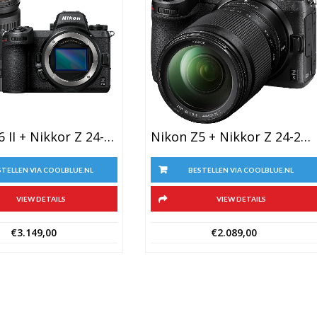
Nikon Z6 II + Nikkor Z 24-200mm F/4-6.3 VR + FTZ Adapter
Nikon Z5 + Nikkor Z 24-200mm F/4-6.3 VR
STELLEN VIA COOLBLUE.NL
BESTELLEN VIA COOLBLUE.NL
VIEW DETAILS
VIEW DETAILS
€
3.149,00
€
2.089,00