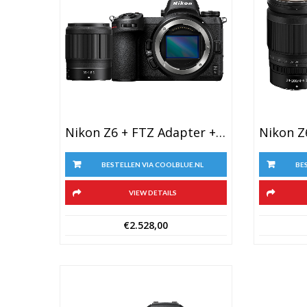
Nikon Z6 + FTZ Adapter + Nikkor Z 35mm F/1.8 S
BESTELLEN VIA COOLBLUE.NL
BE
VIEW DETAILS
€
2.528,00