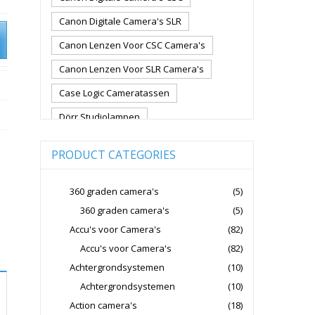
Canon Digitale Camera's SLR
Canon Lenzen Voor CSC Camera's
Canon Lenzen Voor SLR Camera's
Case Logic Cameratassen
Dörr Studiolampen
Fujifilm Cameralenzen
PRODUCT CATEGORIES
Fujifilm CSC Non-Full Frame
Fujifilm Digitale Camera's CSC
360 graden camera's
(5)
360 graden camera's
(5)
Fujifilm Lenzen Voor CSC Camera's
Accu's voor Camera's
(82)
Godox Flitsers
GoPro
Accu's voor Camera's
(82)
GoPro Action Camera's
Achtergrondsystemen
(10)
Hoya Lensfilters
Joby Gorillapods
Achtergrondsystemen
(10)
Action camera's
(18)
Joby Statieven