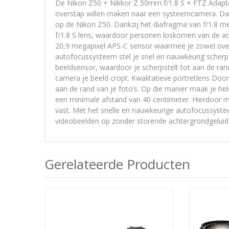
De Nikon Z50 + Nikkor Z 50mm f/1.8 S + FTZ Adapter 
overstap willen maken naar een systeemcamera. Dank
op de Nikon Z50. Dankzij het diafragma van f/1.8 m
f/1.8 S lens, waardoor personen loskomen van de ac
20,9 megapixel APS-C sensor waarmee je zowel over
autofocussysteem stel je snel en nauwkeurig scher
beeldsensor, waardoor je scherpstelt tot aan de rand 
camera je beeld cropt. Kwalitatieve portretlens Door 
aan de rand van je foto’s. Op die manier maak je held
een minimale afstand van 40 centimeter. Hierdoor m
vast. Met het snelle en nauwkeurige autofocussyste
videobeelden op zonder storende achtergrondgeluid
Gerelateerde Producten