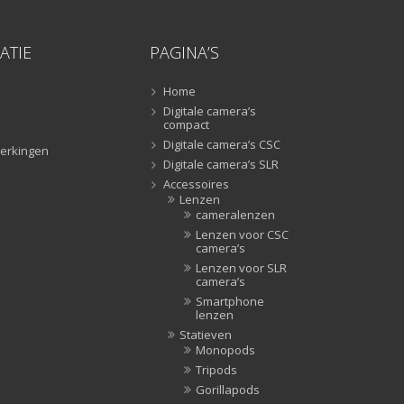
Tripods
(47)
Studioflitsers
(3)
ATIE
PAGINA’S
Studioflitsers
(3)
Studiolampen
(56)
Home
Digitale camera’s
Studiolampen
(56)
compact
televisie afstandsbedieningen
(8)
Digitale camera’s CSC
erkingen
Afstandsbedieningen
(8)
Digitale camera’s SLR
Accessoires
Zonnekappen
(20)
Lenzen
Zonnekappen
(20)
cameralenzen
Lenzen voor CSC
camera’s
Lenzen voor SLR
camera’s
Smartphone
lenzen
Statieven
Monopods
Tripods
Gorillapods