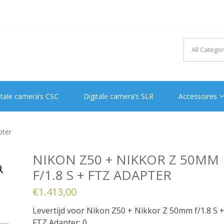
itale camera’s CSC
Digitale camera’s SLR
Accessoires
pter
NIKON Z50 + NIKKOR Z 50MM
F/1.8 S + FTZ ADAPTER
€
1.413,00
Levertijd voor Nikon Z50 + Nikkor Z 50mm f/1.8 S 
FTZ Adapter: 0