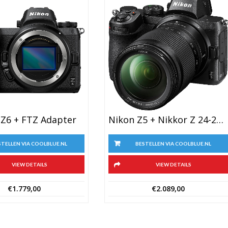
 Z6 + FTZ Adapter
Nikon Z5 + Nikkor Z 24-200mm F/4-6.3 VR
STELLEN VIA COOLBLUE.NL
BESTELLEN VIA COOLBLUE.NL
VIEW DETAILS
VIEW DETAILS
€
1.779,00
€
2.089,00