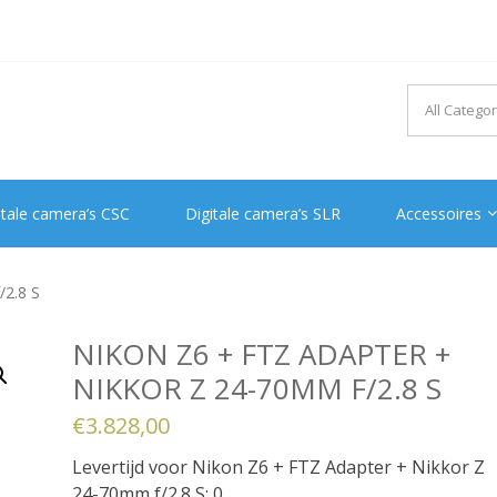
itale camera’s CSC
Digitale camera’s SLR
Accessoires
/2.8 S
NIKON Z6 + FTZ ADAPTER +
NIKKOR Z 24-70MM F/2.8 S
€
3.828,00
Levertijd voor Nikon Z6 + FTZ Adapter + Nikkor Z
24-70mm f/2.8 S: 0