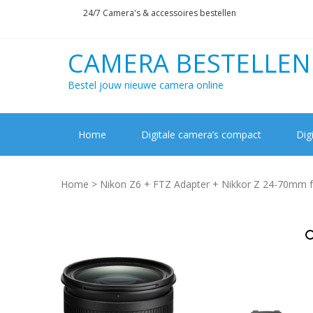
Skip
Skip
24/7 Camera's & accessoires bestellen
to
to
navigation
content
CAMERA BESTELLEN
Bestel jouw nieuwe camera online
Home
Digitale camera’s compact
Dig
Home
> Nikon Z6 + FTZ Adapter + Nikkor Z 24-70mm f