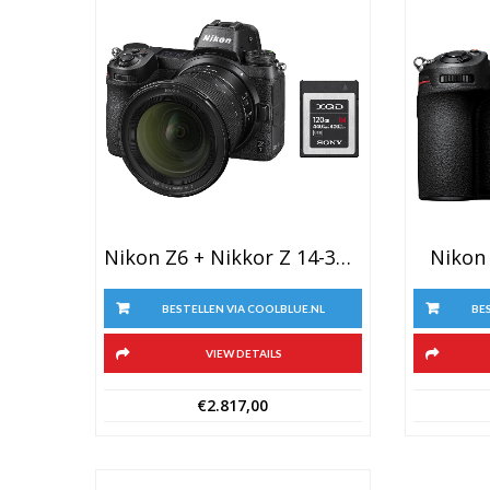
Nikon Z6 + Nikkor Z 14-30mm F/4 S + 120 GB XQD Geheugenkaart
Nikon
BESTELLEN VIA COOLBLUE.NL
BE
VIEW DETAILS
€
2.817,00