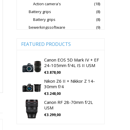
Action camera's
(18)
Jupio Accu's Voor Camera's
Battery grips
(8)
Kingston Geheugenkaarten
Battery grips
(8)
Lowepro Cameratassen
Nikon
bewerkingssoftware
(9)
Software Foto & Video
(9)
Nikon Cameralenzen
Camera's
(0)
FEATURED PRODUCTS
Nikon CSC Full Frame
Digitale camera / Systeemcamera
(0)
Nikon Digitale Camera's Compact
Spiegelreflex camera
(0)
Canon EOS 5D Mark IV + EF
24-105mm f/4L IS II USM
Nikon Digitale Camera's CSC
cameralenzen
(196)
€
3.878,00
Lenzen voor CSC camera's
(115)
Nikon Lenzen Voor SLR Camera's
Nikon Z6 II + Nikkor Z 14-
Lenzen voor SLR camera's
(81)
Panasonic Digitale Camera's CSC
30mm f/4
cameramicrofoons
(36)
€
3.248,00
Peak Design Cameratassen
cameramicrofoons
(36)
Canon RF 28-70mm f/2L
Rode Microphones Cameramicrofoons
Cameratassen
(137)
USM
Cameratassen
(137)
€
3.299,00
Sandisk Geheugenkaarten
Digitale camera's compact
(51)
Sandisk Micro SD Geheugenkaarten
Digitale camera's compact
(51)