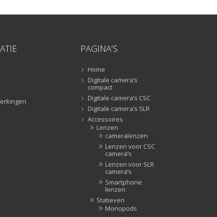
Tripods
(47)
Studioflitsers
(3)
Studioflitsers
(3)
ATIE
PAGINA’S
Studiolampen
(56)
Studiolampen
(56)
Home
televisie afstandsbedieningen
(8)
Digitale camera’s
compact
Afstandsbedieningen
(8)
Digitale camera’s CSC
Zonnekappen
(20)
erkingen
Digitale camera’s SLR
Zonnekappen
(20)
Accessoires
Lenzen
cameralenzen
Lenzen voor CSC
camera’s
Lenzen voor SLR
camera’s
Smartphone
lenzen
Statieven
Monopods