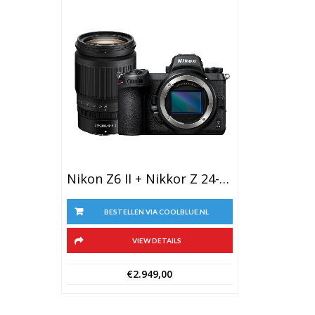
Nikon Z6 II + Nikkor Z 24-200mm F/4-6.3 VR
BESTELLEN VIA COOLBLUE.NL
VIEW DETAILS
€
2.949,00