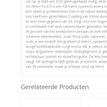
Let op: je hebt een XQD geheugenkaart nodig, deze
24-70mm f/2.8 S is een full frame systeemcamera v
lens neem je probleemloos mee in de natuur dankzij 
lens heeft een grote Nikon Z vatting van 55mm doo
en lens meer gegevens uit. Dit zorgt voor een hoger
in combinatie met deze camera blijven gebruiken. N
90 procent van het beeldscherm beslaan. Je stelt zelf
creatieve videobeelden, zoals focus pulls, opneemt. 
is als je een bruiloft fotografeert of video’s opneemt.
assige beeldstabilisatie zorgt ervoor dat je video’s 
stops langzamere sluitertijden. Veelzijdige lens Je 
architectuur, portret en straatfotografie. De lens he
vangt. Dit diafragma blijft gelijk als je inzoomt, waa
van 38 centimeter maak je scherpe close-up foto’s.
Gerelateerde Producten