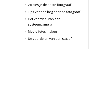
Lensdoppen
(8)
Zo kies je de beste fotograaf
Lensfilters
(104)
Tips voor de beginnende fotograaf
Lensfilters
(104)
Het voordeel van een
Lenzen
(9)
systeemcamera
Smartphone lenzen
(9)
Mooie fotos maken
Snelkoppelplaatjes
(8)
De voordelen van een statief
Snelkoppelplaatjes
(8)
Statiefkoppen
(10)
Statiefkoppen
(10)
Statieven
(136)
Gorillapods
(11)
Lampstatieven
(5)
Monopods
(16)
Rigs
(2)
Selfiesticks
(3)
Sliders
(1)
Smartphone statief
(51)