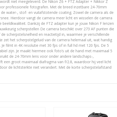
 wordt niet meegeleverd. De Nikon Z6 + FTZ Adapter + Nikkor Z
oor professionele fotografen. Met de breed inzetbare 24-70mm
de water-, stof- en vuilafstotende coating. Zowel de camera als de
rsnee. Hierdoor vangt de camera meer licht en wisselen de camera
e beeldkwaliteit. Dankzij de FTZ adapter kun je jouw Nikon F lenzen
auwkeurig scherpstellen De camera beschikt over 273 AF punten die
 de scherpstelsnelheid en reactietijd in, waarmee je verschillende
Je zet het scherpstelgeluid van de camera helemaal uit, wat handig
 Je filmt in 4K resolutie met 30 fps of in full hd met 120 fps. De 5
stabiel zijn. Je maakt hiermee ook foto’s uit de hand met maximaal 5
gebruikt de 24-70mm lens voor onder andere landschaps-,
eft een groot maximaal diafragma van f/2.8, waardoor hij veel licht
rdoor de lichtsterkte niet verandert. Met de korte scherpstelafstand