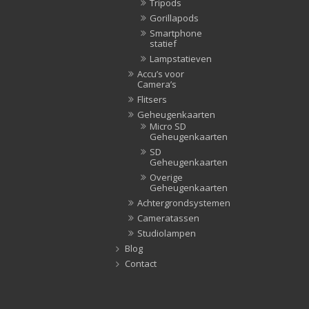
Tripods
Gorillapods
Smartphone
statief
Lampstatieven
Accu’s voor
Camera’s
Flitsers
Geheugenkaarten
Micro SD
Geheugenkaarten
SD
Geheugenkaarten
Overige
Geheugenkaarten
Achtergrondsystemen
Cameratassen
Studiolampen
Blog
Contact