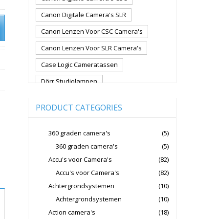
Canon Digitale Camera's SLR
Canon Lenzen Voor CSC Camera's
Canon Lenzen Voor SLR Camera's
Case Logic Cameratassen
Dörr Studiolampen
Fujifilm Cameralenzen
PRODUCT CATEGORIES
Fujifilm CSC Non-Full Frame
Fujifilm Digitale Camera's CSC
360 graden camera's
(5)
360 graden camera's
(5)
Fujifilm Lenzen Voor CSC Camera's
Accu's voor Camera's
(82)
Godox Flitsers
GoPro
Accu's voor Camera's
(82)
GoPro Action Camera's
Achtergrondsystemen
(10)
Hoya Lensfilters
Joby Gorillapods
Achtergrondsystemen
(10)
Action camera's
(18)
Joby Statieven