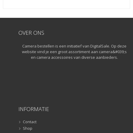
Snelkoppelplaatjes
(8)
Snelkoppelplaatjes
(8)
Statiefkoppen
(10)
Statiefkoppen
(10)
OVER ONS
Statieven
(136)
Camera bestellen is een initiatief van DigitalSale. Op deze
Gorillapods
(11)
website vind je een groot assortiment aan camera&#039;s
Lampstatieven
(5)
en camera accessoires van diverse aanbieders.
Monopods
(16)
Rigs
(2)
Selfiesticks
(3)
Sliders
(1)
Smartphone statief
(51)
Tripods
(47)
INFORMATIE
Studioflitsers
(3)
Studioflitsers
(3)
Contact
Studiolampen
(56)
Shop