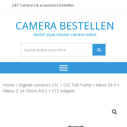
Skip
Skip
24/7 Camera's & accessoires bestellen
to
to
navigation
content
CAMERA BESTELLEN
Bestel jouw nieuwe camera online
Home
>
Digitale camera's CSC
>
CSC Full Frame
> Nikon Z6 II +
Nikkor Z 24-70mm f/4 S + FTZ Adapter