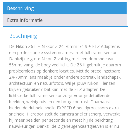
Beschrijving
Extra informatie
Beschrijving
De Nikon Z6 II + Nikkor Z 24-70mm f/4 S + FTZ Adapter is
een professionele systeemcamera met full frame sensor.
Dankzij de grote Nikon Z vatting met een doorsnee van
55mm, vangt de body veel licht. De Z6 II gebruik je daarom
probleemloos op donkere locaties. Met de breed inzetbare
24-70mm lens maak je onder andere portret-, landschaps-,
architectuur- en natuurfoto’s. Wil je jouw Nikon F lenzen
blijven gebruiken? Dat kan met de FTZ adapter. De
lichtsterke full frame sensor zorgt voor gedetailleerde
beelden, weinig ruis en een hoog contrast. Daarnaast
bieden de dubbele snelle EXPEED 6 beeldprocessors extra
snelheid. Hierdoor stelt de camera sneller scherp, verwerkt
hij meer beelden per seconde en meet hij de belichting
nauwkeuriger. Dankzij de 2 geheugenkaartgleuven is er nu