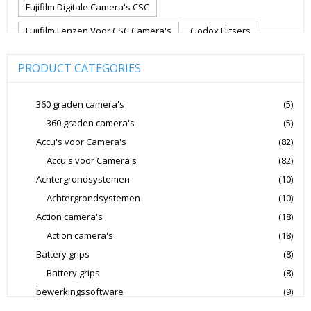
Fujifilm Digitale Camera's CSC
Fujifilm Lenzen Voor CSC Camera's
Godox Flitsers
GoPro
GoPro Action Camera's
Hoya Lensfilters
PRODUCT CATEGORIES
Joby Gorillapods
Joby Statieven
Jupio Accu's Voor Camera's
Kingston Geheugenkaarten
360 graden camera's
(5)
360 graden camera's
(5)
Lowepro Cameratassen
Nikon
Nikon Cameralenzen
Accu's voor Camera's
(82)
Nikon CSC Full Frame
Nikon Digitale Camera's Compact
Accu's voor Camera's
(82)
Nikon Digitale Camera's CSC
Achtergrondsystemen
(10)
Nikon Lenzen Voor SLR Camera's
Achtergrondsystemen
(10)
Action camera's
(18)
Panasonic Digitale Camera's CSC
Action camera's
(18)
Peak Design Cameratassen
Battery grips
(8)
Rode Microphones Cameramicrofoons
Battery grips
(8)
Sandisk Geheugenkaarten
bewerkingssoftware
(9)
Software Foto & Video
(9)