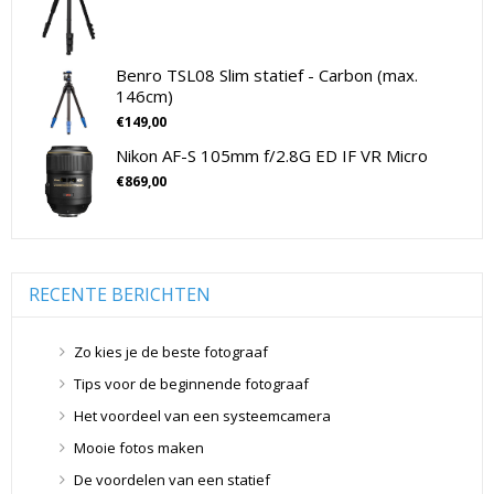
SLR Full Frame
(4)
SLR non-Full Frame
(11)
Drones
(11)
Benro TSL08 Slim statief - Carbon (max.
146cm)
Drones
(11)
€
149,00
Flitsers
(26)
Nikon AF-S 105mm f/2.8G ED IF VR Micro
Flitsers
(26)
€
869,00
Geen categorie
(0)
Geheugenkaarten
(76)
Micro SD Geheugenkaarten
(42)
Overige Geheugenkaarten
(5)
RECENTE BERICHTEN
SD Geheugenkaarten
(29)
Lensdoppen
(8)
Zo kies je de beste fotograaf
Lensdoppen
(8)
Tips voor de beginnende fotograaf
Lensfilters
(104)
Het voordeel van een systeemcamera
Lensfilters
(104)
Mooie fotos maken
Lenzen
(9)
De voordelen van een statief
Smartphone lenzen
(9)