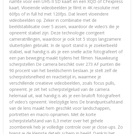
ruimte voor een UHS-II SD kaart en een XQD of CFexpress
kaart. Vloeiende videobeelden Je filmt in 4K resolutie met
60fps of in full hd met 120fps. Dat levert vloeindere
videobeelden op. Zeker in combinatie met de
beeldstabilisatie over 5 assen, waardoor de video’s die je
opneemt stabiel zijn. Deze technologie corrigeert
cameratrillingen, waardoor je ook tot 5 stops langzamere
sluitertijden gebruikt. In de sport stand is je zoekerbeeld
stabiel, wat handig is als je een snelle actie fotografeert of
een pan beweging maakt tijdens het filmen. Nauwkeurig
scherpstellen De camera beschikt over 273 AF punten die
90 procent van het beeldscherm beslaan. Je stelt zelf de
scherpstelsnelheid en reactietijd in, waarmee je
verschillende creatieve videobeelden, zoals focus pulls,
opneemt. Je zet het scherpstelgeluid van de camera
helemaal uit, wat handig is als je een bruiloft fotografeert
of video’s opneemt. Veelzijdige lens De brandpuntsafstand
van de lens maakt hem geschikt voor landschappen,
portretten en macro-opnamen. Met de korte
scherpstelafstand van 0,3 meter over het gehele
zoombereik heb je volledige controle over je close-ups. Zo
breng je de kleinste details scherp in beeld. Dankzij het