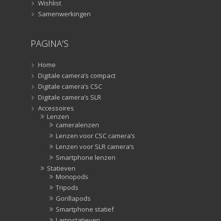
Studiolampen
(56)
Wishlist
Samenwerkingen
televisie afstandsbedieningen
(8)
Afstandsbedieningen
(8)
PAGINA’S
Zonnekappen
(20)
Zonnekappen
(20)
Home
Digitale camera’s compact
Digitale camera’s CSC
Digitale camera’s SLR
Accessoires
Lenzen
cameralenzen
Lenzen voor CSC camera’s
Lenzen voor SLR camera’s
Smartphone lenzen
Statieven
Monopods
Tripods
Gorillapods
Smartphone statief
Lampstatieven