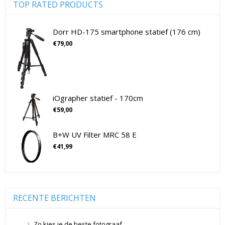
Digitale camera's CSC
(70)
TOP RATED PRODUCTS
CSC Full Frame
(29)
CSC non-Full Frame
(41)
Dorr HD-175 smartphone statief (176 cm)
Digitale camera's SLR
(15)
€
79,00
SLR Full Frame
(4)
SLR non-Full Frame
(11)
Drones
(11)
Drones
(11)
iOgrapher statief - 170cm
Flitsers
(26)
€
59,00
Flitsers
(26)
B+W UV Filter MRC 58 E
Geen categorie
(0)
€
41,99
Geheugenkaarten
(76)
Micro SD Geheugenkaarten
(42)
Overige Geheugenkaarten
(5)
SD Geheugenkaarten
(29)
RECENTE BERICHTEN
Lensdoppen
(8)
Lensdoppen
(8)
Zo kies je de beste fotograaf