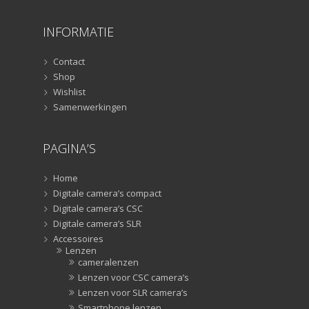
Studioflitsers
(3)
INFORMATIE
Studioflitsers
(3)
Studiolampen
(56)
Contact
Studiolampen
(56)
Shop
televisie afstandsbedieningen
(8)
Wishlist
Samenwerkingen
Afstandsbedieningen
(8)
Zonnekappen
(20)
PAGINA’S
Zonnekappen
(20)
Home
Digitale camera’s compact
Digitale camera’s CSC
Digitale camera’s SLR
Accessoires
Lenzen
cameralenzen
Lenzen voor CSC camera’s
Lenzen voor SLR camera’s
Smartphone lenzen