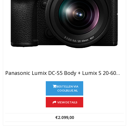
Panasonic Lumix DC-S5 Body + Lumix S 20-60mm F/3.5-5.6
BESTELLEN VIA
COOLBLUE.NL
VIEW DETAILS
€
2.099,00