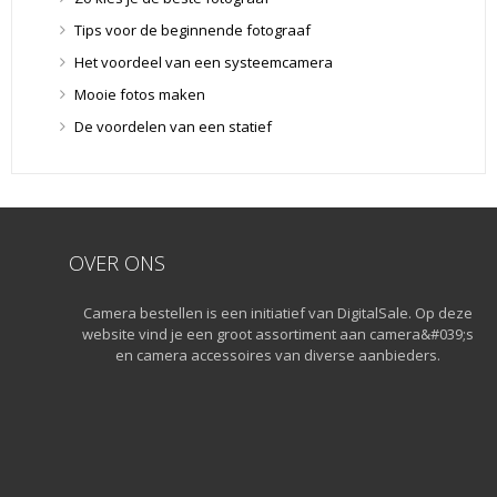
Lensfilters
(104)
Tips voor de beginnende fotograaf
Lensfilters
(104)
Het voordeel van een systeemcamera
Lenzen
(9)
Mooie fotos maken
Smartphone lenzen
(9)
De voordelen van een statief
Snelkoppelplaatjes
(8)
Snelkoppelplaatjes
(8)
Statiefkoppen
(10)
Statiefkoppen
(10)
Statieven
(136)
OVER ONS
Gorillapods
(11)
Camera bestellen is een initiatief van DigitalSale. Op deze
Lampstatieven
(5)
website vind je een groot assortiment aan camera&#039;s
Monopods
(16)
en camera accessoires van diverse aanbieders.
Rigs
(2)
Selfiesticks
(3)
Sliders
(1)
Smartphone statief
(51)
Tripods
(47)