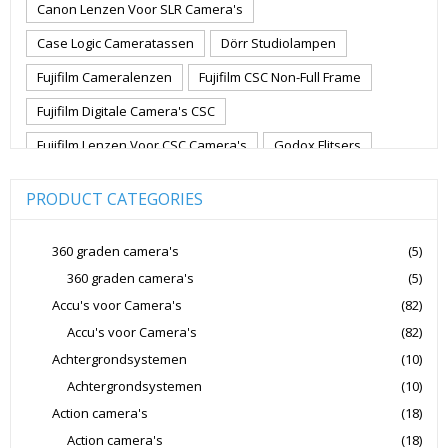
Canon Lenzen Voor SLR Camera's
Case Logic Cameratassen
Dörr Studiolampen
Fujifilm Cameralenzen
Fujifilm CSC Non-Full Frame
Fujifilm Digitale Camera's CSC
Fujifilm Lenzen Voor CSC Camera's
Godox Flitsers
GoPro
GoPro Action Camera's
Hoya Lensfilters
PRODUCT CATEGORIES
Joby Gorillapods
Joby Statieven
Jupio Accu's Voor Camera's
Kingston Geheugenkaarten
360 graden camera's
(5)
360 graden camera's
(5)
Lowepro Cameratassen
Nikon
Nikon Cameralenzen
Accu's voor Camera's
(82)
Nikon CSC Full Frame
Nikon Digitale Camera's Compact
Accu's voor Camera's
(82)
Nikon Digitale Camera's CSC
Achtergrondsystemen
(10)
Nikon Lenzen Voor SLR Camera's
Achtergrondsystemen
(10)
Action camera's
(18)
Panasonic Digitale Camera's CSC
Action camera's
(18)