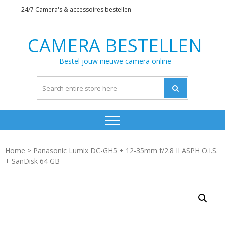
Skip
Skip
24/7 Camera's & accessoires bestellen
to
to
navigation
content
CAMERA BESTELLEN
Bestel jouw nieuwe camera online
Home
> Panasonic Lumix DC-GH5 + 12-35mm f/2.8 II ASPH O.I.S.
+ SanDisk 64 GB