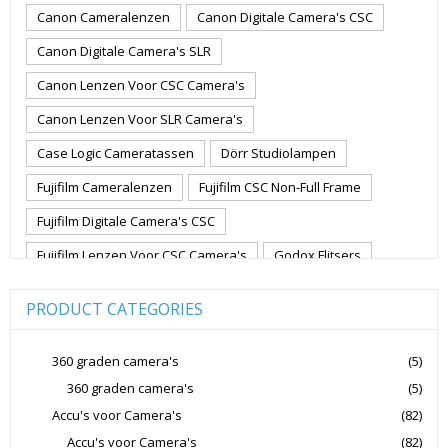
Canon Cameralenzen
Canon Digitale Camera's CSC
Canon Digitale Camera's SLR
Canon Lenzen Voor CSC Camera's
Canon Lenzen Voor SLR Camera's
Case Logic Cameratassen
Dörr Studiolampen
Fujifilm Cameralenzen
Fujifilm CSC Non-Full Frame
Fujifilm Digitale Camera's CSC
Fujifilm Lenzen Voor CSC Camera's
Godox Flitsers
GoPro
GoPro Action Camera's
Hoya Lensfilters
PRODUCT CATEGORIES
Joby Gorillapods
Joby Statieven
Jupio Accu's Voor Camera's
Kingston Geheugenkaarten
360 graden camera's
(5)
360 graden camera's
(5)
Lowepro Cameratassen
Nikon
Nikon Cameralenzen
Accu's voor Camera's
(82)
Nikon CSC Full Frame
Nikon Digitale Camera's Compact
Accu's voor Camera's
(82)