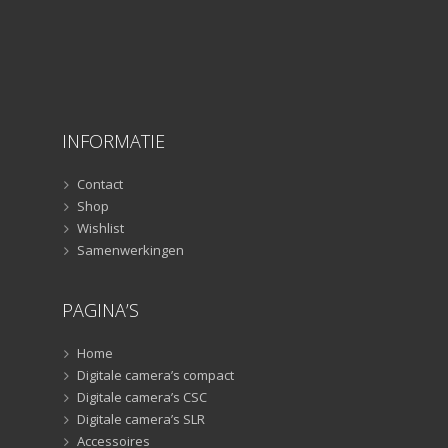
Rigs
(2)
Selfiesticks
(3)
Sliders
(1)
Smartphone statief
(51)
Tripods
(47)
Studioflitsers
(3)
INFORMATIE
Studioflitsers
(3)
Contact
Studiolampen
(56)
Shop
Studiolampen
(56)
Wishlist
televisie afstandsbedieningen
(8)
Samenwerkingen
Afstandsbedieningen
(8)
Zonnekappen
(20)
PAGINA’S
Zonnekappen
(20)
Home
Digitale camera’s compact
Digitale camera’s CSC
Digitale camera’s SLR
Accessoires