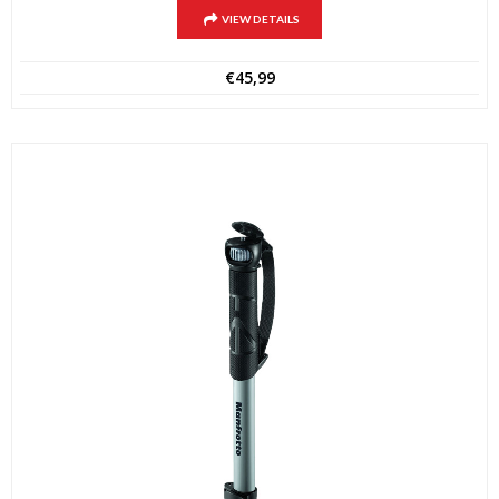
VIEW DETAILS
€
45,99