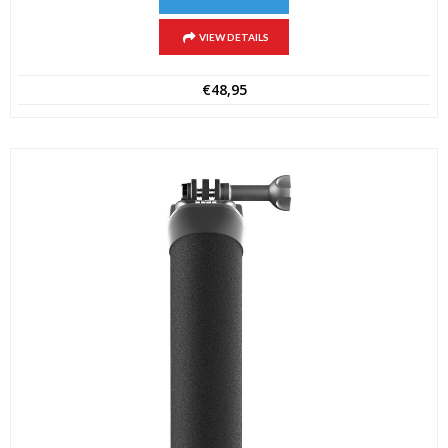
VIEW DETAILS
€
48,95