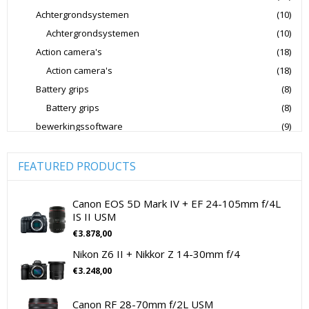
Nikon Digitale Camera's CSC
Achtergrondsystemen
(10)
Nikon Lenzen Voor SLR Camera's
Achtergrondsystemen
(10)
Action camera's
(18)
Panasonic Digitale Camera's CSC
Action camera's
(18)
Peak Design Cameratassen
Battery grips
(8)
Rode Microphones Cameramicrofoons
Battery grips
(8)
Sandisk Geheugenkaarten
bewerkingssoftware
(9)
Software Foto & Video
(9)
Sandisk Micro SD Geheugenkaarten
Camera's
(0)
FEATURED PRODUCTS
Sandisk SD Geheugenkaarten
Sigma Cameralenzen
Digitale camera / Systeemcamera
(0)
Sigma Lenzen Voor CSC Camera's
Spiegelreflex camera
(0)
Canon EOS 5D Mark IV + EF 24-105mm f/4L
IS II USM
Sigma Lenzen Voor SLR Camera's
Sony
cameralenzen
(196)
€
3.878,00
Lenzen voor CSC camera's
(115)
Sony Cameralenzen
Sony Digitale Camera's Compact
Nikon Z6 II + Nikkor Z 14-30mm f/4
Lenzen voor SLR camera's
(81)
Sony Digitale Camera's CSC
€
3.248,00
cameramicrofoons
(36)
Sony Lenzen Voor CSC Camera's
Tamron Cameralenzen
cameramicrofoons
(36)
Canon RF 28-70mm f/2L USM