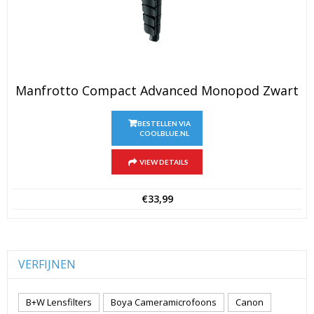
Manfrotto Compact Advanced Monopod Zwart
BESTELLEN VIA
COOLBLUE.NL
VIEW DETAILS
€
33,99
VERFIJNEN
B+W Lensfilters
Boya Cameramicrofoons
Canon