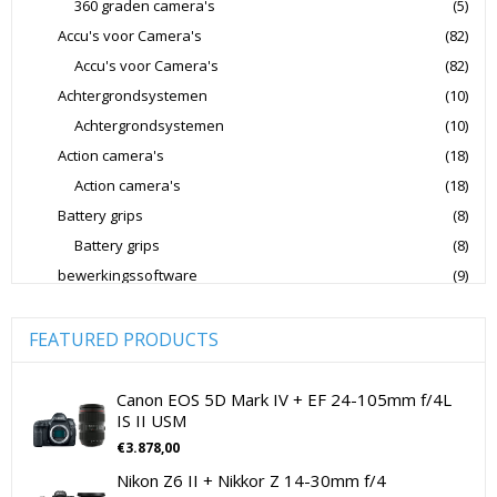
360 graden camera's
(5)
Lowepro Cameratassen
Nikon
Nikon Cameralenzen
Accu's voor Camera's
(82)
Nikon CSC Full Frame
Nikon Digitale Camera's Compact
Accu's voor Camera's
(82)
Nikon Digitale Camera's CSC
Achtergrondsystemen
(10)
Nikon Lenzen Voor SLR Camera's
Achtergrondsystemen
(10)
Action camera's
(18)
Panasonic Digitale Camera's CSC
Action camera's
(18)
Peak Design Cameratassen
Battery grips
(8)
Rode Microphones Cameramicrofoons
Battery grips
(8)
Sandisk Geheugenkaarten
bewerkingssoftware
(9)
Software Foto & Video
(9)
Sandisk Micro SD Geheugenkaarten
Camera's
(0)
FEATURED PRODUCTS
Sandisk SD Geheugenkaarten
Sigma Cameralenzen
Digitale camera / Systeemcamera
(0)
Sigma Lenzen Voor CSC Camera's
Spiegelreflex camera
(0)
Canon EOS 5D Mark IV + EF 24-105mm f/4L
IS II USM
Sigma Lenzen Voor SLR Camera's
Sony
cameralenzen
(196)
€
3.878,00
Lenzen voor CSC camera's
(115)
Sony Cameralenzen
Sony Digitale Camera's Compact
Nikon Z6 II + Nikkor Z 14-30mm f/4
Lenzen voor SLR camera's
(81)