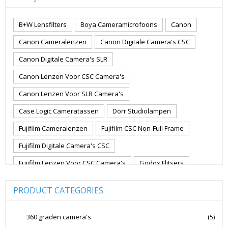
B+W Lensfilters
Boya Cameramicrofoons
Canon
Canon Cameralenzen
Canon Digitale Camera's CSC
Canon Digitale Camera's SLR
Canon Lenzen Voor CSC Camera's
Canon Lenzen Voor SLR Camera's
Case Logic Cameratassen
Dörr Studiolampen
Fujifilm Cameralenzen
Fujifilm CSC Non-Full Frame
Fujifilm Digitale Camera's CSC
Fujifilm Lenzen Voor CSC Camera's
Godox Flitsers
GoPro
GoPro Action Camera's
Hoya Lensfilters
PRODUCT CATEGORIES
Joby Gorillapods
Joby Statieven
Jupio Accu's Voor Camera's
Kingston Geheugenkaarten
360 graden camera's
(5)