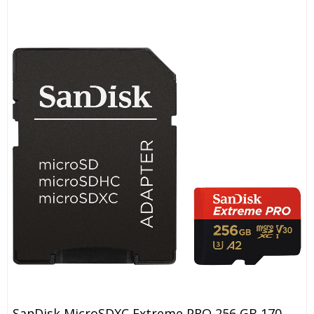
SanDisk MicroSDXC Extreme PRO 256 GB 170MB/s + SD Adapter