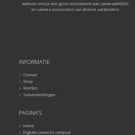
Lampstatieven
(5)
website vind je een groot assortiment aan camera&#039;s
en camera accessoires van diverse aanbieders.
Monopods
(16)
Rigs
(2)
Selfiesticks
(3)
Sliders
(1)
Smartphone statief
(51)
Tripods
(47)
Studioflitsers
(3)
INFORMATIE
Studioflitsers
(3)
Contact
Studiolampen
(56)
Shop
Studiolampen
(56)
Wishlist
televisie afstandsbedieningen
(8)
Samenwerkingen
Afstandsbedieningen
(8)
Zonnekappen
(20)
PAGINA’S
Zonnekappen
(20)
Home
Digitale camera’s compact