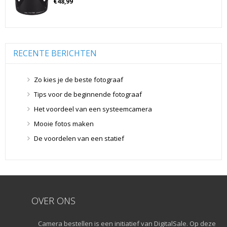
€
48,99
Geheugenkaarten
(76)
Micro SD Geheugenkaarten
(42)
Overige Geheugenkaarten
(5)
RECENTE BERICHTEN
SD Geheugenkaarten
(29)
Lensdoppen
(8)
Zo kies je de beste fotograaf
Lensdoppen
(8)
Tips voor de beginnende fotograaf
Lensfilters
(104)
Het voordeel van een systeemcamera
Lensfilters
(104)
Lenzen
(9)
Mooie fotos maken
Smartphone lenzen
(9)
De voordelen van een statief
Snelkoppelplaatjes
(8)
Snelkoppelplaatjes
(8)
Statiefkoppen
(10)
Statiefkoppen
(10)
OVER ONS
Statieven
(136)
Gorillapods
(11)
Camera bestellen is een initiatief van DigitalSale. Op deze