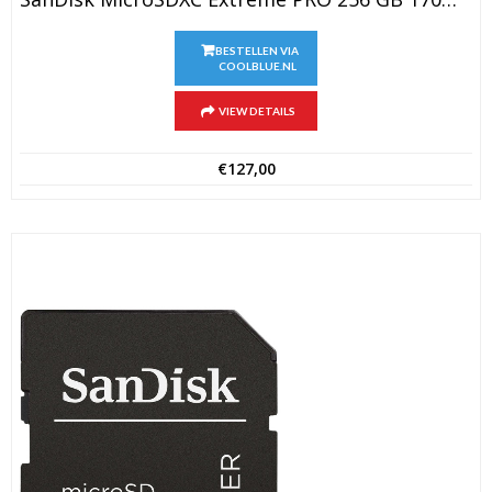
BESTELLEN VIA
COOLBLUE.NL
VIEW DETAILS
€
127,00