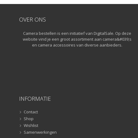
Snelkoppelplaatjes
(8)
Snelkoppelplaatjes
(8)
OVER ONS
Statiefkoppen
(10)
Statiefkoppen
(10)
Camera bestellen is een initiatief van DigitalSale. Op deze
Statieven
(136)
website vind je een groot assortiment aan camera&#039;s
Gorillapods
(11)
en camera accessoires van diverse aanbieders.
Lampstatieven
(5)
Monopods
(16)
Rigs
(2)
Selfiesticks
(3)
Sliders
(1)
Smartphone statief
(51)
INFORMATIE
Tripods
(47)
Studioflitsers
(3)
Contact
Studioflitsers
Shop
(3)
Wishlist
Studiolampen
(56)
Samenwerkingen
Studiolampen
(56)