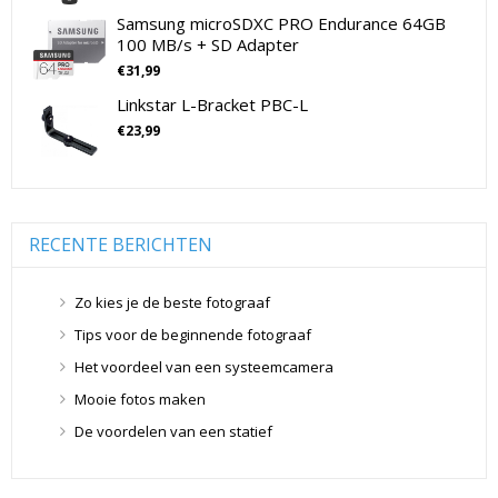
Samsung microSDXC PRO Endurance 64GB
SLR non-Full Frame
(11)
100 MB/s + SD Adapter
Drones
(11)
€
31,99
Drones
(11)
Linkstar L-Bracket PBC-L
Flitsers
(26)
€
23,99
Flitsers
(26)
Geen categorie
(0)
Geheugenkaarten
(76)
Micro SD Geheugenkaarten
(42)
RECENTE BERICHTEN
Overige Geheugenkaarten
(5)
SD Geheugenkaarten
(29)
Zo kies je de beste fotograaf
Lensdoppen
(8)
Tips voor de beginnende fotograaf
Lensdoppen
(8)
Het voordeel van een systeemcamera
Lensfilters
(104)
Mooie fotos maken
Lensfilters
(104)
De voordelen van een statief
Lenzen
(9)
Smartphone lenzen
(9)