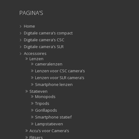
televisie afstandsbedieningen
(8)
PAGINA’S
Afstandsbedieningen
(8)
Zonnekappen
(20)
Home
Zonnekappen
(20)
Digitale camera’s compact
Digitale camera’s CSC
Digitale camera’s SLR
Accessoires
Lenzen
cameralenzen
Lenzen voor CSC camera’s
Lenzen voor SLR camera’s
Smartphone lenzen
Statieven
Monopods
Tripods
Gorillapods
Smartphone statief
Lampstatieven
Accu’s voor Camera’s
Flitsers