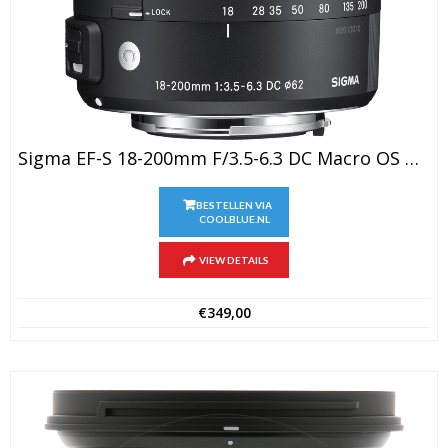
Sigma EF-S 18-200mm F/3.5-6.3 DC Macro OS HSM C Canon
BESTELLEN VIA
COOLBLUE.NL
VIEW DETAILS
€
349,00