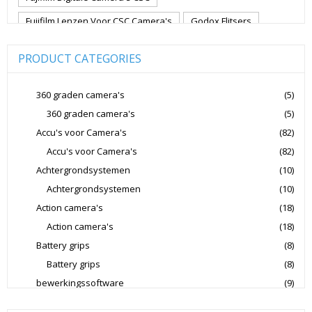
Fujifilm Lenzen Voor CSC Camera's
Godox Flitsers
GoPro
GoPro Action Camera's
Hoya Lensfilters
PRODUCT CATEGORIES
Joby Gorillapods
Joby Statieven
Jupio Accu's Voor Camera's
Kingston Geheugenkaarten
360 graden camera's
(5)
360 graden camera's
(5)
Lowepro Cameratassen
Nikon
Nikon Cameralenzen
Accu's voor Camera's
(82)
Nikon CSC Full Frame
Nikon Digitale Camera's Compact
Accu's voor Camera's
(82)
Nikon Digitale Camera's CSC
Achtergrondsystemen
(10)
Nikon Lenzen Voor SLR Camera's
Achtergrondsystemen
(10)
Action camera's
(18)
Panasonic Digitale Camera's CSC
Action camera's
(18)
Peak Design Cameratassen
Battery grips
(8)
Rode Microphones Cameramicrofoons
Battery grips
(8)
Sandisk Geheugenkaarten
bewerkingssoftware
(9)
Software Foto & Video
(9)
Sandisk Micro SD Geheugenkaarten