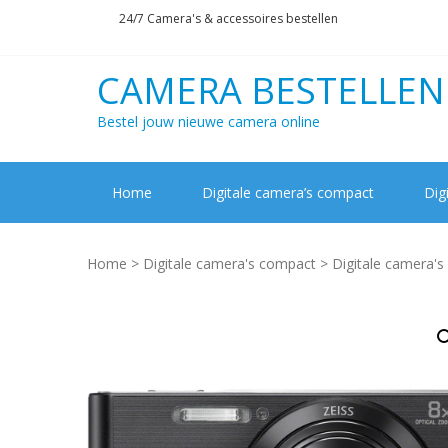
Skip
Skip
24/7 Camera's & accessoires bestellen
to
to
navigation
content
CAMERA BESTELLEN
Bestel jouw nieuwe camera online
Home
Digitale camera’s compact
Dig
Home
>
Digitale camera's compact
>
Digitale camera'