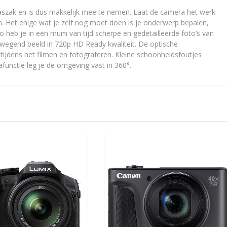
aszak en is dus makkelijk mee te nemen. Laat de camera het werk
en. Het enige wat je zelf nog moet doen is je onderwerp bepalen,
 heb je in een mum van tijd scherpe en gedetailleerde foto’s van
wegend beeld in 720p HD Ready kwaliteit. De optische
tijdens het filmen en fotograferen. Kleine schoonheidsfoutjes
unctie leg je de omgeving vast in 360°.