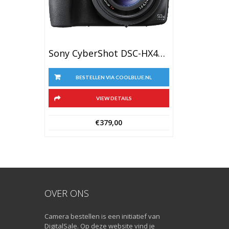
Sony CyberShot DSC-HX400V
BESTELLEN VIA COOLBLUE.NL
VIEW DETAILS
€
379,00
OVER ONS
Camera bestellen is een initiatief van
DigitalSale. Op deze website vind je