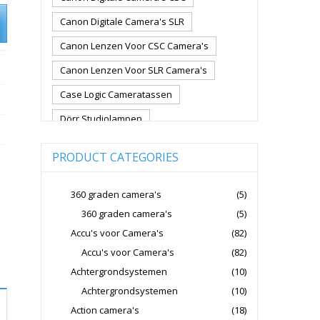
Canon Digitale Camera's SLR
Canon Lenzen Voor CSC Camera's
Canon Lenzen Voor SLR Camera's
Case Logic Cameratassen
Dörr Studiolampen
Fujifilm Cameralenzen
PRODUCT CATEGORIES
Fujifilm CSC Non-Full Frame
Fujifilm Digitale Camera's CSC
360 graden camera's
(5)
360 graden camera's
(5)
Fujifilm Lenzen Voor CSC Camera's
Accu's voor Camera's
(82)
Godox Flitsers
GoPro
Accu's voor Camera's
(82)
GoPro Action Camera's
Achtergrondsystemen
(10)
Hoya Lensfilters
Joby Gorillapods
Achtergrondsystemen
(10)
Action camera's
(18)
Joby Statieven