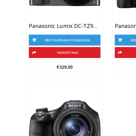
Panasonic Lumix DC-TZ90 Zilver
BESTELLEN VIA COOLBLUE.NL
BE
VIEW DETAILS
€
329,00