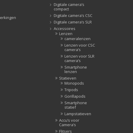
Digitale camera’s
Tripods
(47)
compact
Studioflitsers
(3)
Digitale camera’s CSC
erkingen
Studioflitsers
(3)
Digitale camera’s SLR
Accessoires
Studiolampen
(56)
Lenzen
Studiolampen
(56)
cameralenzen
Lenzen voor CSC
televisie afstandsbedieningen
(8)
camera’s
Afstandsbedieningen
(8)
Lenzen voor SLR
camera’s
Zonnekappen
(20)
Smartphone
Zonnekappen
(20)
lenzen
Statieven
Monopods
Tripods
Gorillapods
Smartphone
statief
Lampstatieven
Accu’s voor
Camera’s
Flitsers