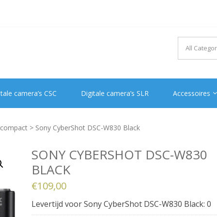
itale camera’s CSC
Digitale camera’s SLR
Accessoires
s compact
> Sony CyberShot DSC-W830 Black
SONY CYBERSHOT DSC-W830
BLACK
€
109,00
Levertijd voor Sony CyberShot DSC-W830 Black: 0