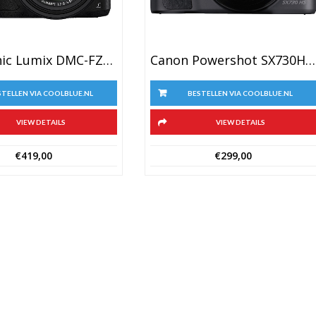
Panasonic Lumix DMC-FZ300
Canon Powershot SX730HS Zwart
STELLEN VIA COOLBLUE.NL
BESTELLEN VIA COOLBLUE.NL
VIEW DETAILS
VIEW DETAILS
€
419,00
€
299,00