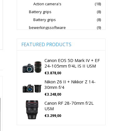
Action camera's
(18)
Jupio Accu's Voor Camera's
Battery grips
(8)
Kingston Geheugenkaarten
Battery grips
(8)
Lowepro Cameratassen
Nikon
bewerkingssoftware
(9)
Software Foto & Video
(9)
Nikon Cameralenzen
Camera's
(0)
FEATURED PRODUCTS
Nikon CSC Full Frame
Digitale camera / Systeemcamera
(0)
Nikon Digitale Camera's Compact
Spiegelreflex camera
(0)
Canon EOS 5D Mark IV + EF
24-105mm f/4L IS II USM
Nikon Digitale Camera's CSC
cameralenzen
(196)
€
3.878,00
Lenzen voor CSC camera's
(115)
Nikon Lenzen Voor SLR Camera's
Nikon Z6 II + Nikkor Z 14-
Lenzen voor SLR camera's
(81)
Panasonic Digitale Camera's CSC
30mm f/4
cameramicrofoons
(36)
€
3.248,00
Peak Design Cameratassen
cameramicrofoons
(36)
Canon RF 28-70mm f/2L
Rode Microphones Cameramicrofoons
Cameratassen
(137)
USM
Cameratassen
(137)
€
3.299,00
Sandisk Geheugenkaarten
Digitale camera's compact
(51)
Sandisk Micro SD Geheugenkaarten
Digitale camera's compact
(51)