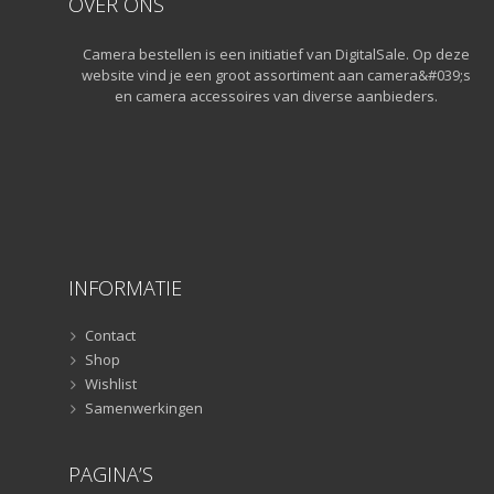
OVER ONS
Gorillapods
(11)
Camera bestellen is een initiatief van DigitalSale. Op deze
Lampstatieven
(5)
website vind je een groot assortiment aan camera&#039;s
Monopods
(16)
en camera accessoires van diverse aanbieders.
Rigs
(2)
Selfiesticks
(3)
Sliders
(1)
Smartphone statief
(51)
Tripods
(47)
Studioflitsers
(3)
INFORMATIE
Studioflitsers
(3)
Studiolampen
(56)
Contact
Studiolampen
(56)
Shop
televisie afstandsbedieningen
(8)
Wishlist
Samenwerkingen
Afstandsbedieningen
(8)
Zonnekappen
(20)
PAGINA’S
Zonnekappen
(20)