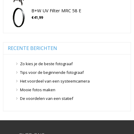
Flitsers
(26)
B+W UV Filter MRC 58 E
Geen categorie
(0)
€
41,99
Geheugenkaarten
(76)
Micro SD Geheugenkaarten
(42)
Overige Geheugenkaarten
(5)
SD Geheugenkaarten
(29)
RECENTE BERICHTEN
Lensdoppen
(8)
Lensdoppen
(8)
Zo kies je de beste fotograaf
Lensfilters
(104)
Tips voor de beginnende fotograaf
Lensfilters
(104)
Het voordeel van een systeemcamera
Lenzen
(9)
Mooie fotos maken
Smartphone lenzen
(9)
De voordelen van een statief
Snelkoppelplaatjes
(8)
Snelkoppelplaatjes
(8)
Statiefkoppen
(10)
Statiefkoppen
(10)
Statieven
(136)