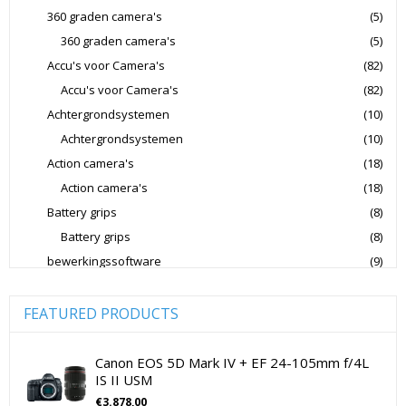
Jupio Accu's Voor Camera's
Kingston Geheugenkaarten
360 graden camera's
(5)
360 graden camera's
(5)
Lowepro Cameratassen
Nikon
Nikon Cameralenzen
Accu's voor Camera's
(82)
Nikon CSC Full Frame
Nikon Digitale Camera's Compact
Accu's voor Camera's
(82)
Nikon Digitale Camera's CSC
Achtergrondsystemen
(10)
Nikon Lenzen Voor SLR Camera's
Achtergrondsystemen
(10)
Action camera's
(18)
Panasonic Digitale Camera's CSC
Action camera's
(18)
Peak Design Cameratassen
Battery grips
(8)
Rode Microphones Cameramicrofoons
Battery grips
(8)
Sandisk Geheugenkaarten
bewerkingssoftware
(9)
Software Foto & Video
(9)
Sandisk Micro SD Geheugenkaarten
Camera's
(0)
FEATURED PRODUCTS
Sandisk SD Geheugenkaarten
Sigma Cameralenzen
Digitale camera / Systeemcamera
(0)
Sigma Lenzen Voor CSC Camera's
Spiegelreflex camera
(0)
Canon EOS 5D Mark IV + EF 24-105mm f/4L
IS II USM
Sigma Lenzen Voor SLR Camera's
Sony
cameralenzen
(196)
€
3.878,00