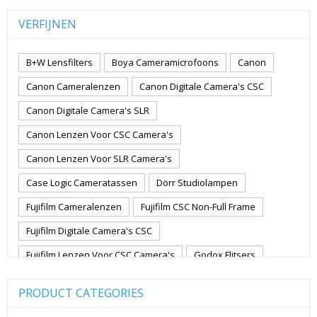
VERFIJNEN
B+W Lensfilters
Boya Cameramicrofoons
Canon
Canon Cameralenzen
Canon Digitale Camera's CSC
Canon Digitale Camera's SLR
Canon Lenzen Voor CSC Camera's
Canon Lenzen Voor SLR Camera's
Case Logic Cameratassen
Dörr Studiolampen
Fujifilm Cameralenzen
Fujifilm CSC Non-Full Frame
Fujifilm Digitale Camera's CSC
Fujifilm Lenzen Voor CSC Camera's
Godox Flitsers
GoPro
GoPro Action Camera's
Hoya Lensfilters
PRODUCT CATEGORIES
Joby Gorillapods
Joby Statieven