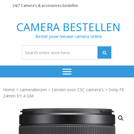
Skip
Skip
24/7 Camera's & accessoires bestellen
to
to
navigation
content
CAMERA BESTELLEN
Bestel jouw nieuwe camera online
Home
>
cameralenzen
>
Lenzen voor CSC camera's
> Sony FE
24mm f/1.4 GM