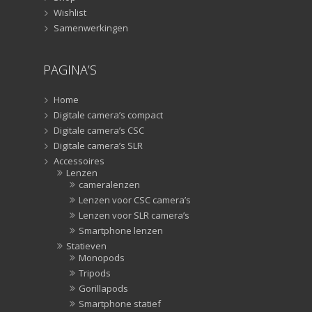
televisie afstandsbedieningen
(8)
Wishlist
Samenwerkingen
Afstandsbedieningen
(8)
Zonnekappen
(20)
PAGINA’S
Zonnekappen
(20)
Home
Digitale camera’s compact
Digitale camera’s CSC
Digitale camera’s SLR
Accessoires
Lenzen
cameralenzen
Lenzen voor CSC camera’s
Lenzen voor SLR camera’s
Smartphone lenzen
Statieven
Monopods
Tripods
Gorillapods
Smartphone statief