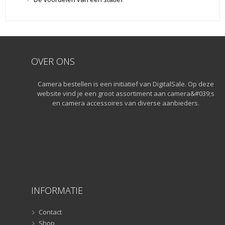
Snelkoppelplaatjes
(8)
Snelkoppelplaatjes
(8)
Statiefkoppen
(10)
Statiefkoppen
(10)
Statieven
(136)
OVER ONS
Gorillapods
(11)
Camera bestellen is een initiatief van DigitalSale. Op deze
Lampstatieven
(5)
website vind je een groot assortiment aan camera&#039;s
Monopods
(16)
en camera accessoires van diverse aanbieders.
Rigs
(2)
Selfiesticks
(3)
Sliders
(1)
Smartphone statief
(51)
Tripods
(47)
Studioflitsers
(3)
INFORMATIE
Studioflitsers
(3)
Studiolampen
(56)
Contact
Studiolampen
(56)
Shop