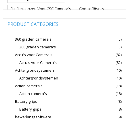
Fujifilm Lenzen Voor CSC Camera's
Godox Flitsers
GoPro
GoPro Action Camera's
Hoya Lensfilters
PRODUCT CATEGORIES
Joby Gorillapods
Joby Statieven
Jupio Accu's Voor Camera's
Kingston Geheugenkaarten
360 graden camera's
(5)
360 graden camera's
(5)
Lowepro Cameratassen
Nikon
Nikon Cameralenzen
Accu's voor Camera's
(82)
Nikon CSC Full Frame
Nikon Digitale Camera's Compact
Accu's voor Camera's
(82)
Nikon Digitale Camera's CSC
Achtergrondsystemen
(10)
Nikon Lenzen Voor SLR Camera's
Achtergrondsystemen
(10)
Action camera's
(18)
Panasonic Digitale Camera's CSC
Action camera's
(18)
Peak Design Cameratassen
Battery grips
(8)
Rode Microphones Cameramicrofoons
Battery grips
(8)
Sandisk Geheugenkaarten
bewerkingssoftware
(9)
Software Foto & Video
(9)
Sandisk Micro SD Geheugenkaarten