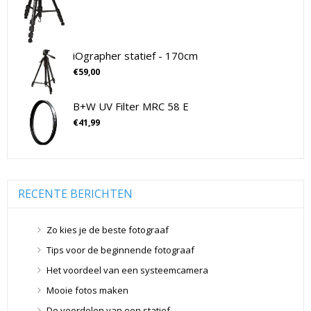
SLR non-Full Frame
(11)
Drones
(11)
Drones
(11)
iOgrapher statief - 170cm
Flitsers
(26)
€
59,00
Flitsers
(26)
B+W UV Filter MRC 58 E
Geen categorie
(0)
€
41,99
Geheugenkaarten
(76)
Micro SD Geheugenkaarten
(42)
Overige Geheugenkaarten
(5)
SD Geheugenkaarten
(29)
RECENTE BERICHTEN
Lensdoppen
(8)
Lensdoppen
(8)
Zo kies je de beste fotograaf
Lensfilters
(104)
Tips voor de beginnende fotograaf
Lensfilters
(104)
Het voordeel van een systeemcamera
Lenzen
(9)
Mooie fotos maken
Smartphone lenzen
(9)
De voordelen van een statief