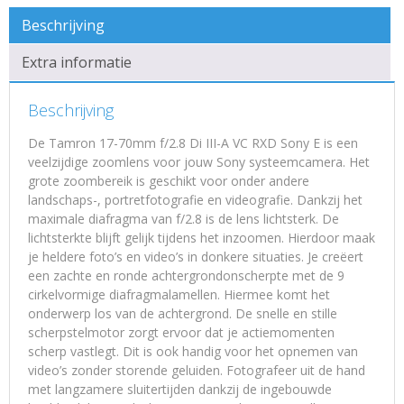
Beschrijving
Extra informatie
Beschrijving
De Tamron 17-70mm f/2.8 Di III-A VC RXD Sony E is een
veelzijdige zoomlens voor jouw Sony systeemcamera. Het
grote zoombereik is geschikt voor onder andere
landschaps-, portretfotografie en videografie. Dankzij het
maximale diafragma van f/2.8 is de lens lichtsterk. De
lichtsterkte blijft gelijk tijdens het inzoomen. Hierdoor maak
je heldere foto’s en video’s in donkere situaties. Je creëert
een zachte en ronde achtergrondonscherpte met de 9
cirkelvormige diafragmalamellen. Hiermee komt het
onderwerp los van de achtergrond. De snelle en stille
scherpstelmotor zorgt ervoor dat je actiemomenten
scherp vastlegt. Dit is ook handig voor het opnemen van
video’s zonder storende geluiden. Fotografeer uit de hand
met langzamere sluitertijden dankzij de ingebouwde