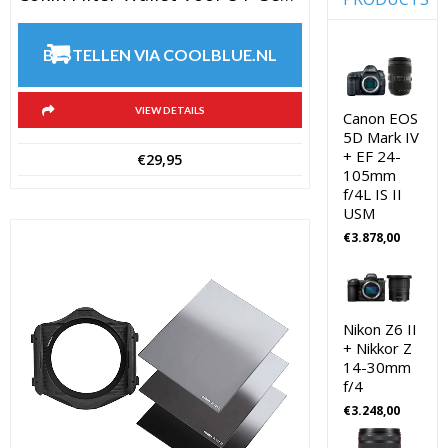
(10)
Digitale
Camera's
Achtergro
CSC
BESTELLEN VIA COOLBLUE.NL
(10)
Fujifilm
Action
Lenzen
camera's
Voor CSC
VIEW DETAILS
Canon EOS
Camera's
(18)
5D Mark IV
Action
+ EF 24-
Godox
€
29,95
camera's
Flitsers
105mm
(18)
f/4L IS II
GoPro
Battery
USM
grips
(8)
€
3.878,00
GoPro
Action
Battery
Camera's
grips
Hoya
(8)
Lensfilters
bewerkingss
Nikon Z6 II
(9)
+ Nikkor Z
Joby
14-30mm
Gorillapods
Software
f/4
Foto &
Joby
€
3.248,00
Video
Statieven
(9)