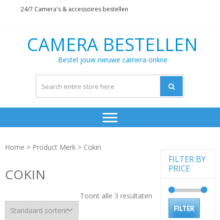
Skip
Skip
24/7 Camera's & accessoires bestellen
to
to
navigation
content
CAMERA BESTELLEN
Bestel jouw nieuwe camera online
Home
> Product Merk > Cokin
FILTER BY
PRICE
COKIN
Toont alle 3 resultaten
Min.
Max.
FILTER
prijs
prijs