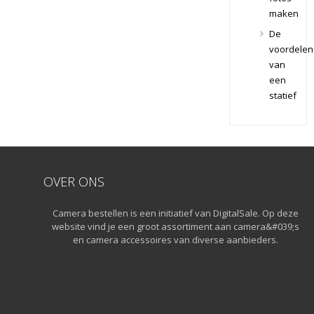
Lenzen
maken
Voor CSC
Drones
Camera's
(11)
De
Drones
Tamron
voordelen
Cameralenzen
(11)
van
Flitsers
een
Tamron
(26)
Lenzen
statief
Voor SLR
Flitsers
Camera's
(26)
Geen
categorie
(0)
OVER ONS
Geheugenka
(76)
Camera bestellen is een initiatief van DigitalSale. Op deze
Micro
website vind je een groot assortiment aan camera&#039;s
SD
en camera accessoires van diverse aanbieders.
Geheugen
(42)
Overige
Geheugen
(5)
SD