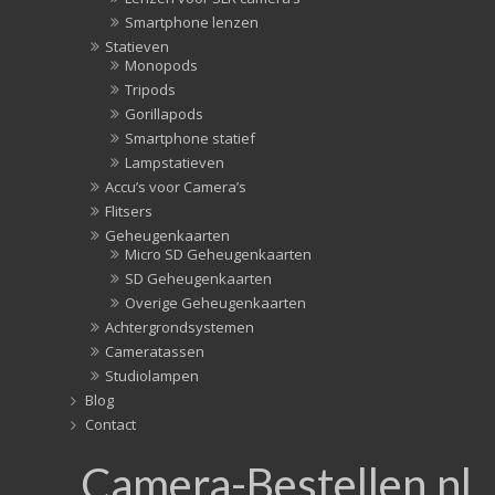
(10)
Smartphone lenzen
Statiefko
Statieven
(10)
Monopods
Statieven
Tripods
(136)
Gorillapods
Gorillapo
Smartphone statief
(11)
Lampstatieven
Lampstati
Accu’s voor Camera’s
(5)
Flitsers
Monopod
Geheugenkaarten
(16)
Micro SD Geheugenkaarten
Rigs
SD Geheugenkaarten
(2)
Overige Geheugenkaarten
Selfiestick
Achtergrondsystemen
(3)
Cameratassen
Sliders
Studiolampen
(1)
Blog
Smartpho
Contact
statief
Camera-Bestellen.nl
(51)