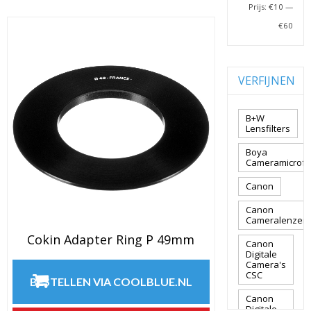
Prijs:
€10
—
€60
VERFIJNEN
B+W
Lensfilters
Boya
Cameramicrof
Canon
Canon
Cameralenzen
Cokin Adapter Ring P 49mm
Canon
Digitale
Camera's
CSC
BESTELLEN VIA COOLBLUE.NL
Canon
Digitale