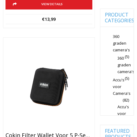
Camera's
VIEW DETAILS
SLR
PRODUCT
Canon
€
13,99
CATEGORIES
Lenzen
Voor CSC
Camera's
360
Canon
graden
Lenzen
camera's
Voor SLR
Camera's
(5)
360
graden
Case Logic
Cameratassen
camera's
(5)
Accu's
Dörr
Studiolampen
voor
Camera's
Fujifilm
(82)
Cameralenzen
Accu's
Fujifilm
voor
CSC
Camera's
Non-Full
Frame
(82)
FEATURED
Achtergrond
Cokin Filter Wallet Voor 5 P-Serie Filters En Houder P3068
PRODUCTS
Fujifilm