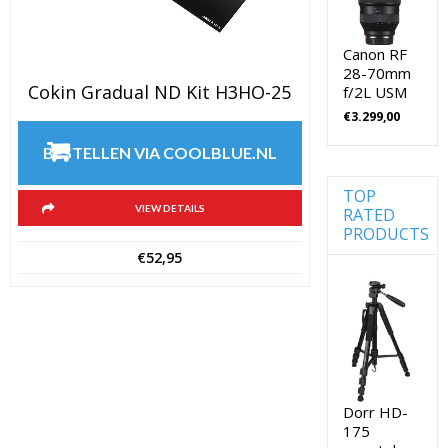
Jupio
Camera's
Accu's
(0)
Voor
Camera's
Digitale
Canon RF
28-70mm
camera
Kingston
Cokin Gradual ND Kit H3HO-25
f/2L USM
Geheugenkaar
/
€
3.299,00
Systeemc
Lowepro
(0)
Cameratassen
BESTELLEN VIA COOLBLUE.NL
Spiegelref
Nikon
camera
TOP
(0)
VIEW DETAILS
Nikon
RATED
Cameralenzen
cameralenz
PRODUCTS
(196)
€
52,95
Nikon
Lenzen
CSC Full
Frame
voor
CSC
Nikon
camera's
Digitale
Camera's
(115)
Compact
Lenzen
Nikon
voor
Dorr HD-
Digitale
SLR
175
Camera's
camera's