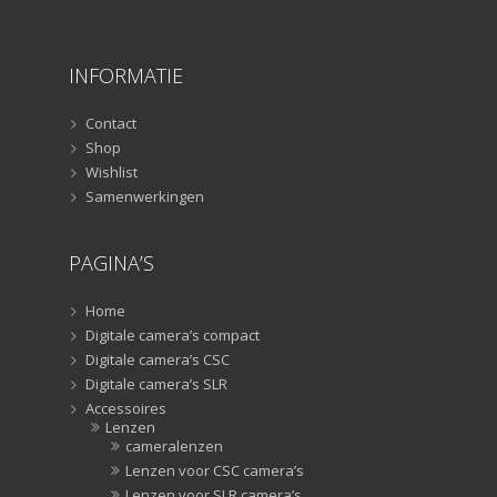
Geheugen
(29)
Lensdoppen
INFORMATIE
(8)
Lensdopp
Contact
(8)
Shop
Lensfilters
Wishlist
(104)
Samenwerkingen
Lensfilters
(104)
PAGINA’S
Lenzen
(9)
Home
Smartpho
Digitale camera’s compact
lenzen
Digitale camera’s CSC
(9)
Digitale camera’s SLR
Snelkoppelpl
Accessoires
(8)
Lenzen
Snelkoppe
cameralenzen
(8)
Lenzen voor CSC camera’s
Statiefkopp
Lenzen voor SLR camera’s