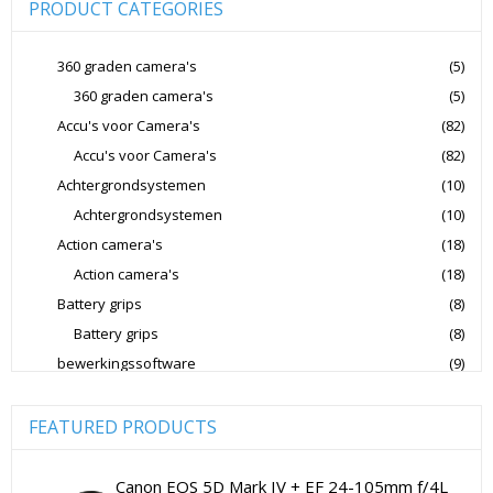
PRODUCT CATEGORIES
Joby Gorillapods
Joby Statieven
Jupio Accu's Voor Camera's
Kingston Geheugenkaarten
360 graden camera's
(5)
360 graden camera's
(5)
Lowepro Cameratassen
Nikon
Nikon Cameralenzen
Accu's voor Camera's
(82)
Nikon CSC Full Frame
Nikon Digitale Camera's Compact
Accu's voor Camera's
(82)
Nikon Digitale Camera's CSC
Achtergrondsystemen
(10)
Nikon Lenzen Voor SLR Camera's
Achtergrondsystemen
(10)
Action camera's
(18)
Panasonic Digitale Camera's CSC
Action camera's
(18)
Peak Design Cameratassen
Battery grips
(8)
Rode Microphones Cameramicrofoons
Battery grips
(8)
Sandisk Geheugenkaarten
bewerkingssoftware
(9)
Software Foto & Video
(9)
Sandisk Micro SD Geheugenkaarten
Camera's
(0)
FEATURED PRODUCTS
Sandisk SD Geheugenkaarten
Sigma Cameralenzen
Digitale camera / Systeemcamera
(0)
Sigma Lenzen Voor CSC Camera's
Spiegelreflex camera
(0)
Canon EOS 5D Mark IV + EF 24-105mm f/4L