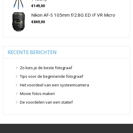
Drones
(11)
€
149,00
Flitsers
(26)
Nikon AF-S 105mm f/2.8G ED IF VR Micro
Flitsers
(26)
€
869,00
Geen categorie
(0)
Geheugenkaarten
(76)
Micro SD Geheugenkaarten
(42)
Overige Geheugenkaarten
(5)
RECENTE BERICHTEN
SD Geheugenkaarten
(29)
Lensdoppen
(8)
Zo kies je de beste fotograaf
Lensdoppen
(8)
Tips voor de beginnende fotograaf
Lensfilters
(104)
Het voordeel van een systeemcamera
Lensfilters
(104)
Mooie fotos maken
Lenzen
(9)
De voordelen van een statief
Smartphone lenzen
(9)
Snelkoppelplaatjes
(8)
Snelkoppelplaatjes
(8)
Statiefkoppen
(10)