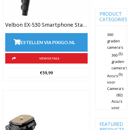
Camera's
SLR
PRODUCT
Canon
CATEGORIES
Lenzen
Velbon EX-530 Smartphone Statief (max. 1,56 Meter) – Zwart
Voor CSC
Camera's
360
Canon
graden
BESTELLEN VIA PIXIGO.NL
Lenzen
camera's
Voor SLR
Camera's
(5)
360
VIEW DETAILS
graden
Case Logic
Cameratassen
camera's
€
59,99
(5)
Accu's
Dörr
Studiolampen
voor
Camera's
Fujifilm
(82)
Cameralenzen
Accu's
Fujifilm
voor
CSC
Camera's
Non-Full
Frame
(82)
FEATURED
Achtergrond
PRODUCTS
Fujifilm