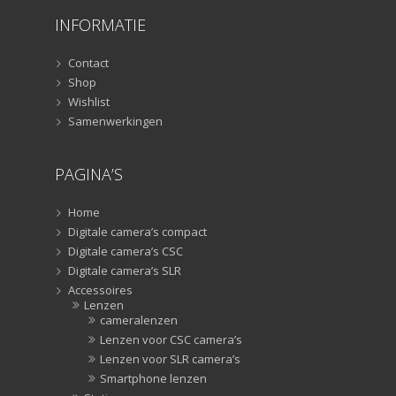
Geheugen
INFORMATIE
(29)
Lensdoppen
Contact
(8)
Shop
Lensdopp
Wishlist
(8)
Samenwerkingen
Lensfilters
(104)
Lensfilters
PAGINA’S
(104)
Lenzen
Home
(9)
Digitale camera’s compact
Smartpho
Digitale camera’s CSC
lenzen
Digitale camera’s SLR
(9)
Accessoires
Lenzen
Snelkoppelpl
cameralenzen
(8)
Lenzen voor CSC camera’s
Snelkoppe
Lenzen voor SLR camera’s
(8)
Smartphone lenzen
Statiefkopp