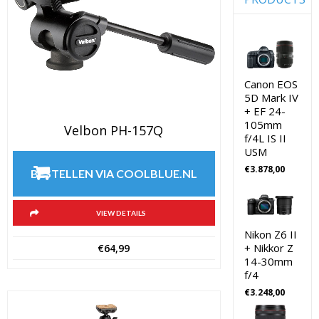
(10)
Digitale
Camera's
Achtergro
CSC
(10)
Fujifilm
Action
Lenzen
camera's
Voor CSC
Canon EOS
Camera's
(18)
5D Mark IV
Action
+ EF 24-
Godox
camera's
Flitsers
105mm
Velbon PH-157Q
(18)
f/4L IS II
GoPro
Battery
USM
grips
(8)
€
3.878,00
GoPro
BESTELLEN VIA COOLBLUE.NL
Action
Battery
Camera's
grips
Hoya
(8)
VIEW DETAILS
Lensfilters
bewerkingss
Nikon Z6 II
(9)
+ Nikkor Z
€
64,99
Joby
14-30mm
Gorillapods
Software
f/4
Foto &
Joby
€
3.248,00
Video
Statieven
(9)