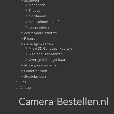
Statieven
(10)
Monopods
Statiefko
Tripods
(10)
Gorillapods
Statieven
Smartphone statief
(136)
Lampstatieven
Gorillapo
Accu’s voor Camera’s
(11)
Flitsers
Lampstati
Geheugenkaarten
(5)
Micro SD Geheugenkaarten
Monopod
SD Geheugenkaarten
(16)
Overige Geheugenkaarten
Rigs
Achtergrondsystemen
(2)
Cameratassen
Selfiestick
Studiolampen
(3)
Blog
Sliders
Contact
(1)
Camera-Bestellen.nl
Smartpho
statief
(51)