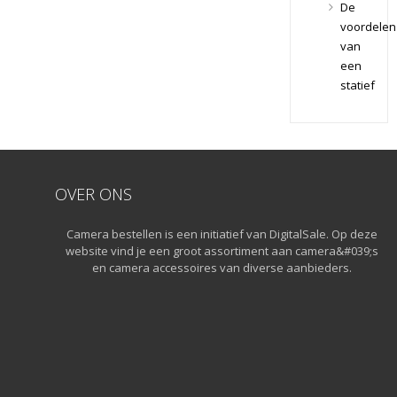
Lenzen
De
Voor CSC
Drones
voordelen
Camera's
(11)
van
Drones
Tamron
een
Cameralenzen
(11)
statief
Flitsers
Tamron
(26)
Lenzen
Voor SLR
Flitsers
Camera's
(26)
Geen
OVER ONS
categorie
(0)
Geheugenka
Camera bestellen is een initiatief van DigitalSale. Op deze
website vind je een groot assortiment aan camera&#039;s
(76)
en camera accessoires van diverse aanbieders.
Micro
SD
Geheugen
(42)
Overige
Geheugen
(5)
SD