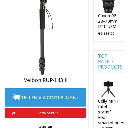
Jupio
Camera's
Accu's
(0)
Voor
Camera's
Digitale
Canon RF
28-70mm
camera
Kingston
f/2L USM
Geheugenkaar
/
€
3.299,00
Systeemc
Lowepro
(0)
Cameratassen
Spiegelref
Nikon
camera
TOP
(0)
Nikon
RATED
Cameralenzen
cameralenz
PRODUCTS
(196)
Nikon
Lenzen
CSC Full
Velbon RUP-L43 II
Frame
voor
CSC
Nikon
camera's
Digitale
BESTELLEN VIA COOLBLUE.NL
Celly MINI
Camera's
(115)
Compact
tafel
Lenzen
statief
VIEW DETAILS
Nikon
voor
voor
Digitale
SLR
smartphones
Camera's
€
49,99
- Zwart
camera's