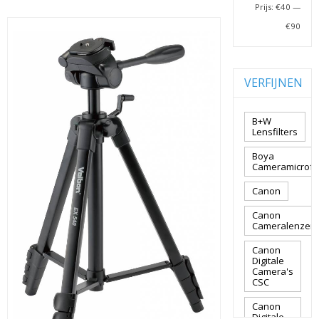
Prijs:
€40
—
€90
VERFIJNEN
B+W
Lensfilters
Boya
Cameramicrof
Canon
Canon
Cameralenzen
Canon
Digitale
Camera's
CSC
Canon
Digitale