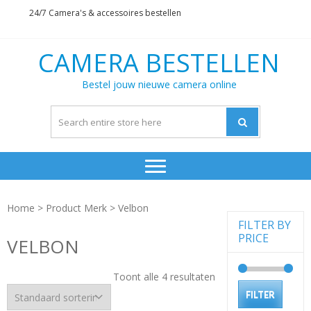
Skip
Skip
24/7 Camera's & accessoires bestellen
to
to
navigation
content
CAMERA BESTELLEN
Bestel jouw nieuwe camera online
Home
> Product Merk > Velbon
FILTER BY
PRICE
VELBON
Toont alle 4 resultaten
Min.
Max.
FILTER
prijs
prijs