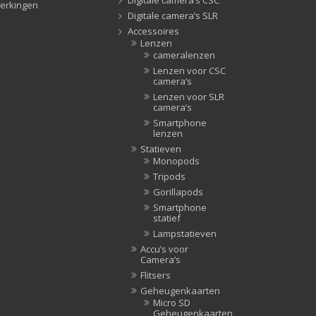
erkingen
Tripods
(47)
Digitale camera’s SLR
Accessoires
Studioflitsers
(3)
Lenzen
Studioflitsers
(3)
cameralenzen
Lenzen voor CSC
Studiolampen
(56)
camera’s
Studiolampen
(56)
Lenzen voor SLR
camera’s
televisie afstandsbedieningen
(8)
Smartphone
Afstandsbedieningen
(8)
lenzen
Zonnekappen
(20)
Statieven
Monopods
Zonnekappen
(20)
Tripods
Gorillapods
Smartphone
statief
Lampstatieven
Accu’s voor
Camera’s
Flitsers
Geheugenkaarten
Micro SD
Geheugenkaarten