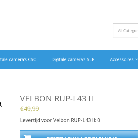
itale camera’s CSC
Digitale camera’s SLR
Accessoires
VELBON RUP-L43 II
€
49,99
Levertijd voor Velbon RUP-L43 II: 0