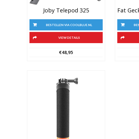
Joby Telepod 325
BESTELLEN VIA COOLBLUE.NL
BE
VIEW DETAILS
€
48,95