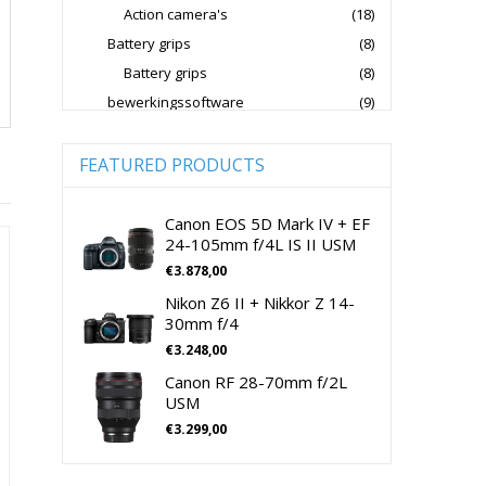
Action camera's
(18)
Jupio Accu's Voor Camera's
Battery grips
(8)
Kingston Geheugenkaarten
Battery grips
(8)
Lowepro Cameratassen
Nikon
bewerkingssoftware
(9)
Software Foto & Video
(9)
Nikon Cameralenzen
Camera's
(0)
FEATURED PRODUCTS
Nikon CSC Full Frame
Digitale camera / Systeemcamera
(0)
Nikon Digitale Camera's Compact
Spiegelreflex camera
(0)
Canon EOS 5D Mark IV + EF
24-105mm f/4L IS II USM
Nikon Digitale Camera's CSC
cameralenzen
(196)
€
3.878,00
Lenzen voor CSC camera's
(115)
Nikon Lenzen Voor SLR Camera's
Nikon Z6 II + Nikkor Z 14-
Lenzen voor SLR camera's
(81)
Panasonic Digitale Camera's CSC
30mm f/4
cameramicrofoons
(36)
€
3.248,00
Peak Design Cameratassen
cameramicrofoons
(36)
Canon RF 28-70mm f/2L
Rode Microphones Cameramicrofoons
Cameratassen
(137)
USM
Cameratassen
(137)
€
3.299,00
Sandisk Geheugenkaarten
Digitale camera's compact
(51)
Sandisk Micro SD Geheugenkaarten
Digitale camera's compact
(51)