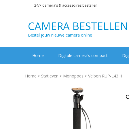
Skip
Skip
24/7 Camera's & accessoires bestellen
to
to
navigation
content
CAMERA BESTELLEN
Bestel jouw nieuwe camera online
Home
Digitale camera’s compact
Dig
Home
>
Statieven
>
Monopods
> Velbon RUP-L43 II