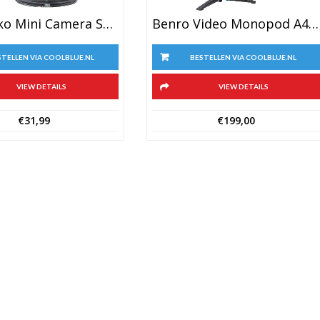
Fat Gecko Mini Camera Statief
Benro Video Monopod A48FDS4
STELLEN VIA COOLBLUE.NL
BESTELLEN VIA COOLBLUE.NL
VIEW DETAILS
VIEW DETAILS
€
31,99
€
199,00