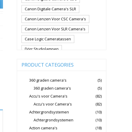
Canon Digitale Camera's SLR
Canon Lenzen Voor CSC Camera's
Canon Lenzen Voor SLR Camera's
Case Logic Cameratassen
Dörr Studiolampen
Fujifilm Cameralenzen
PRODUCT CATEGORIES
Fujifilm CSC Non-Full Frame
Fujifilm Digitale Camera's CSC
360 graden camera's
(5)
360 graden camera's
(5)
Fujifilm Lenzen Voor CSC Camera's
Accu's voor Camera's
(82)
Godox Flitsers
GoPro
Accu's voor Camera's
(82)
GoPro Action Camera's
Achtergrondsystemen
(10)
Hoya Lensfilters
Joby Gorillapods
Achtergrondsystemen
(10)
Action camera's
(18)
Joby Statieven