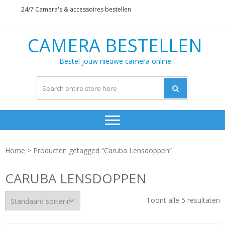
Skip
Skip
24/7 Camera's & accessoires bestellen
to
to
navigation
content
CAMERA BESTELLEN
Bestel jouw nieuwe camera online
Home
> Producten getagged “Caruba Lensdoppen”
CARUBA LENSDOPPEN
Toont alle 5 resultaten