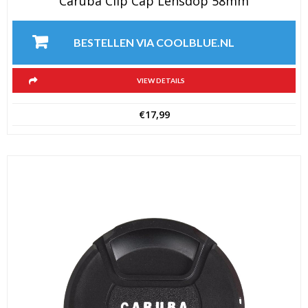
Caruba Clip Cap Lensdop 58mm
BESTELLEN VIA COOLBLUE.NL
VIEW DETAILS
€
17,99