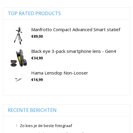
Digitale camera's compact
(51)
Digitale camera's CSC
(70)
TOP RATED PRODUCTS
CSC Full Frame
(29)
CSC non-Full Frame
(41)
Manfrotto Compact Advanced Smart statief
Digitale camera's SLR
(15)
€
89,00
SLR Full Frame
(4)
Black eye 3-pack smartphone lens - Gen4
SLR non-Full Frame
(11)
€
34,90
Drones
(11)
Drones
(11)
Hama Lensdop Non-Looser
Flitsers
(26)
€
16,99
Flitsers
(26)
Geen categorie
(0)
Geheugenkaarten
(76)
Micro SD Geheugenkaarten
(42)
RECENTE BERICHTEN
Overige Geheugenkaarten
(5)
SD Geheugenkaarten
(29)
Zo kies je de beste fotograaf
Lensdoppen
(8)