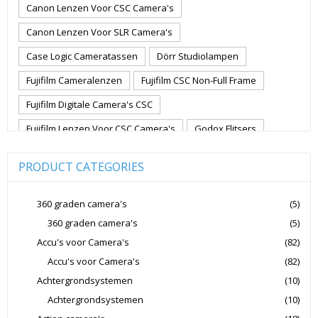
Canon Lenzen Voor CSC Camera's
Canon Lenzen Voor SLR Camera's
Case Logic Cameratassen
Dörr Studiolampen
Fujifilm Cameralenzen
Fujifilm CSC Non-Full Frame
Fujifilm Digitale Camera's CSC
Fujifilm Lenzen Voor CSC Camera's
Godox Flitsers
GoPro
GoPro Action Camera's
Hoya Lensfilters
PRODUCT CATEGORIES
Joby Gorillapods
Joby Statieven
Jupio Accu's Voor Camera's
Kingston Geheugenkaarten
360 graden camera's
(5)
360 graden camera's
(5)
Lowepro Cameratassen
Nikon
Nikon Cameralenzen
Accu's voor Camera's
(82)
Nikon CSC Full Frame
Nikon Digitale Camera's Compact
Accu's voor Camera's
(82)
Nikon Digitale Camera's CSC
Achtergrondsystemen
(10)
Nikon Lenzen Voor SLR Camera's
Achtergrondsystemen
(10)