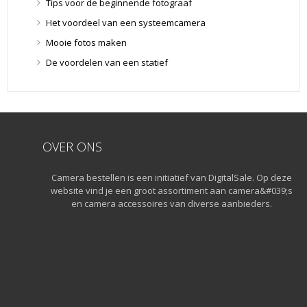
Tips voor de beginnende fotograaf
Lensdoppen
(8)
Het voordeel van een systeemcamera
Lensfilters
(104)
Mooie fotos maken
Lensfilters
(104)
De voordelen van een statief
Lenzen
(9)
Smartphone lenzen
(9)
Snelkoppelplaatjes
(8)
Snelkoppelplaatjes
(8)
OVER ONS
Statiefkoppen
(10)
Statiefkoppen
(10)
Camera bestellen is een initiatief van DigitalSale. Op deze
Statieven
(136)
website vind je een groot assortiment aan camera&#039;s
Gorillapods
(11)
en camera accessoires van diverse aanbieders.
Lampstatieven
(5)
Monopods
(16)
Rigs
(2)
Selfiesticks
(3)
Sliders
(1)