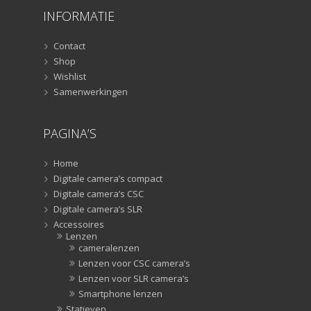
Smartphone statief
(51)
INFORMATIE
Tripods
(47)
Studioflitsers
(3)
Contact
Studioflitsers
Shop
(3)
Wishlist
Studiolampen
(56)
Samenwerkingen
Studiolampen
(56)
televisie afstandsbedieningen
(8)
PAGINA’S
Afstandsbedieningen
(8)
Zonnekappen
(20)
Home
Zonnekappen
(20)
Digitale camera’s compact
Digitale camera’s CSC
Digitale camera’s SLR
Accessoires
Lenzen
cameralenzen
Lenzen voor CSC camera’s
Lenzen voor SLR camera’s
Smartphone lenzen
Statieven