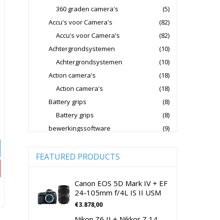
360 graden camera's
(5)
Fujifilm Lenzen Voor CSC Camera's
Accu's voor Camera's
(82)
Godox Flitsers
GoPro
Accu's voor Camera's
(82)
GoPro Action Camera's
Achtergrondsystemen
(10)
Hoya Lensfilters
Joby Gorillapods
Achtergrondsystemen
(10)
Action camera's
(18)
Joby Statieven
Action camera's
(18)
Jupio Accu's Voor Camera's
Battery grips
(8)
Kingston Geheugenkaarten
Battery grips
(8)
Lowepro Cameratassen
Nikon
bewerkingssoftware
(9)
Software Foto & Video
(9)
Nikon Cameralenzen
Camera's
(0)
FEATURED PRODUCTS
Nikon CSC Full Frame
Digitale camera / Systeemcamera
(0)
Nikon Digitale Camera's Compact
Spiegelreflex camera
(0)
Canon EOS 5D Mark IV + EF
24-105mm f/4L IS II USM
Nikon Digitale Camera's CSC
cameralenzen
(196)
€
3.878,00
Lenzen voor CSC camera's
(115)
Nikon Lenzen Voor SLR Camera's
Nikon Z6 II + Nikkor Z 14-