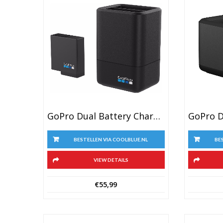
GoPro Dual Battery Charger + Battery (GoPro HERO 5, 6 & 7 Black)
BESTELLEN VIA COOLBLUE.NL
BE
VIEW DETAILS
€
55,99