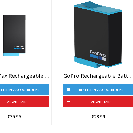
GoPro Rechargeable Battery (GoPro HERO 9 Black)
GoPro Max Rechargeable Battery
BESTELLEN VIA COOLBLUE.NL
STELLEN VIA COOLBLUE.NL
VIEW DETAILS
VIEW DETAILS
€
23,99
€
35,99