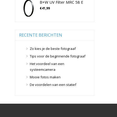
B+W UV Filter MRC 58 E
Tamron Cameralenzen
Geen categorie
(0)
€
41,99
Geheugenkaarten
(76)
Tamron Lenzen Voor SLR Camera's
Micro SD Geheugenkaarten
(42)
Overige Geheugenkaarten
(5)
SD Geheugenkaarten
(29)
RECENTE BERICHTEN
Lensdoppen
(8)
Lensdoppen
(8)
Zo kies je de beste fotograaf
Lensfilters
(104)
Tips voor de beginnende fotograaf
Lensfilters
(104)
Het voordeel van een
Lenzen
(9)
systeemcamera
Smartphone lenzen
(9)
Mooie fotos maken
Snelkoppelplaatjes
(8)
De voordelen van een statief
Snelkoppelplaatjes
(8)
Statiefkoppen
(10)
Statiefkoppen
(10)
Statieven
(136)
Gorillapods
(11)