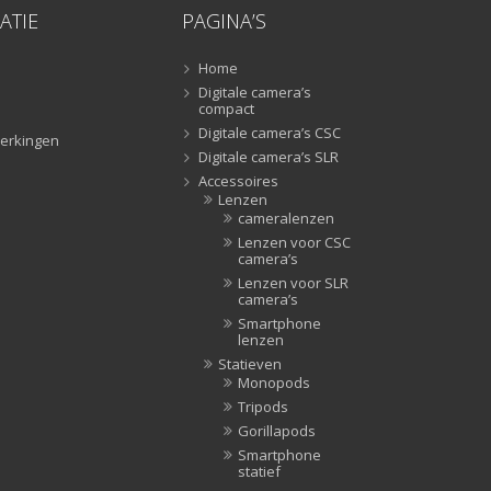
ATIE
PAGINA’S
Lampstatieven
(5)
Monopods
(16)
Home
Rigs
(2)
Digitale camera’s
compact
Selfiesticks
(3)
Digitale camera’s CSC
erkingen
Sliders
(1)
Digitale camera’s SLR
Smartphone statief
(51)
Accessoires
Lenzen
Tripods
(47)
cameralenzen
Studioflitsers
(3)
Lenzen voor CSC
camera’s
Studioflitsers
(3)
Lenzen voor SLR
Studiolampen
(56)
camera’s
Studiolampen
(56)
Smartphone
lenzen
televisie afstandsbedieningen
(8)
Statieven
Afstandsbedieningen
(8)
Monopods
Tripods
Zonnekappen
(20)
Gorillapods
Zonnekappen
(20)
Smartphone
statief