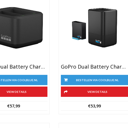
GoPro Dual Battery Charger + Battery (GoPro HERO 9 Black)
GoPro Dual Battery Charger + Battery (HERO 8 Black, 7 Black & 6 Black)
STELLEN VIA COOLBLUE.NL
BESTELLEN VIA COOLBLUE.NL
VIEW DETAILS
VIEW DETAILS
€
57,99
€
53,99