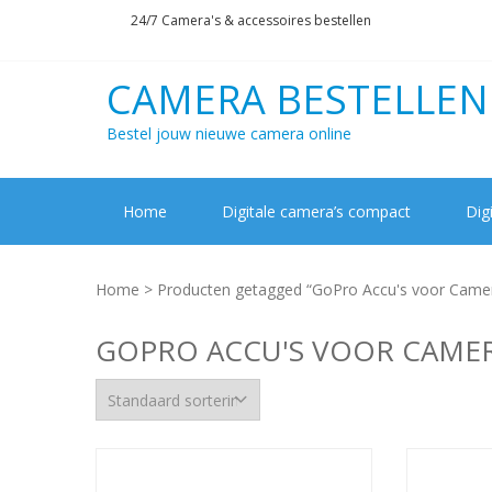
Skip
Skip
24/7 Camera's & accessoires bestellen
to
to
navigation
content
CAMERA BESTELLEN
Bestel jouw nieuwe camera online
Home
Digitale camera’s compact
Dig
Home
> Producten getagged “GoPro Accu's voor Camer
GOPRO ACCU'S VOOR CAMER