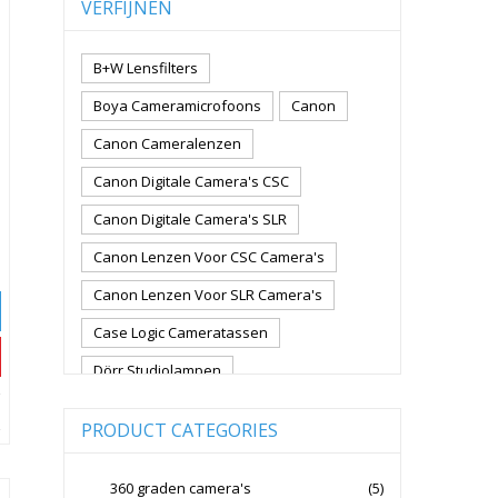
VERFIJNEN
B+W Lensfilters
Boya Cameramicrofoons
Canon
Canon Cameralenzen
Canon Digitale Camera's CSC
Canon Digitale Camera's SLR
Canon Lenzen Voor CSC Camera's
Canon Lenzen Voor SLR Camera's
Case Logic Cameratassen
Dörr Studiolampen
Fujifilm Cameralenzen
PRODUCT CATEGORIES
Fujifilm CSC Non-Full Frame
Fujifilm Digitale Camera's CSC
360 graden camera's
(5)