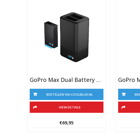
GoPro Max Dual Battery Charger + Battery
BESTELLEN VIA COOLBLUE.NL
BE
VIEW DETAILS
€
69,95