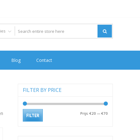
Blog
Contact
FILTER BY PRICE
en
Min.
Max.
Prijs:
€20
—
€70
FILTER
prijs
prijs